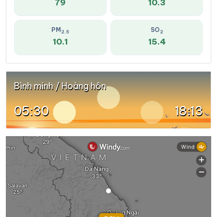
79
10.3
PM
SO
2.5
2
10.1
15.4
Bình minh / Hoàng hôn
05:30
18:13