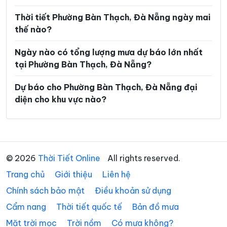
Xã Phước Năng
Xã Phước Thành
Thời tiết Phường Bàn Thạch, Đà Nẵng ngày mai
Xã Phước Trà
Xã Quế Phước
thế nào?
Xã Quế Sơn
Xã Quế Sơn Trung
Ngày nào có tổng lượng mưa dự báo lớn nhất
Xã Sơn Cẩm Hà
Xã Sông Kôn
tại Phường Bàn Thạch, Đà Nẵng?
Xã Sông Vàng
Xã Tam Anh
Dự báo cho Phường Bàn Thạch, Đà Nẵng đại
diện cho khu vực nào?
Xã Tam Hải
Xã Tam Mỹ
Xã Tam Xuân
Xã Tân Hiệp
Xã Tây Giang
Xã Tây Hồ
© 2026
Thời Tiết Online
All rights reserved.
Xã Thăng An
Xã Thăng Điền
Trang chủ
Giới thiệu
Liên hệ
Xã Thăng Phú
Xã Thăng Trường
Chính sách bảo mật
Điều khoản sử dụng
Xã Thạnh Mỹ
Xã Thu Bồn
Cẩm nang
Thời tiết quốc tế
Bản đồ mưa
Xã Thượng Đức
Xã Tiên Phước
Mặt trời mọc
Trời nồm
Có mưa không?