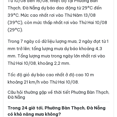
Từ 10/08 đến 16/08, nhiệt độ tại Phường Bàn
Xã Đông Giang
Xã Đức Phú
Thạch, Đà Nẵng dự báo dao động từ 29°C đến
39°C. Mức cao nhất rơi vào Thứ Năm 13/08
Xã Duy Nghĩa
Xã Duy Xuyên
(39°C), còn mức thấp nhất rơi vào Thứ Hai 10/08
Xã Gò Nổi
Xã Hà Nha
(29°C).
Xã Hiệp Đức
Xã Hòa Tiến
Trong 7 ngày có dữ liệu lượng mưa, 2 ngày đạt từ 1
Xã Hòa Vang
Xã Hùng Sơn
mm trở lên; tổng lượng mưa dự báo khoảng 4,3
mm. Tổng lượng mưa trong ngày lớn nhất rơi vào
Xã Khâm Đức
Xã La Dêê
Thứ Hai 10/08, khoảng 2,2 mm.
Xã La Êê
Xã Lãnh Ngọc
Tốc độ gió dự báo cao nhất ở độ cao 10 m
Xã Nam Giang
Xã Nam Phước
khoảng 21 km/h vào Thứ Hai 10/08.
Xã Nam Trà My
Xã Nông Sơn
Câu hỏi thường gặp về thời tiết Phường Bàn Thạch,
Đà Nẵng
Xã Núi Thành
Xã Phú Thuận
Trong 24 giờ tới, Phường Bàn Thạch, Đà Nẵng
Xã Phước Chánh
Xã Phước Hiệp
có khả năng mưa không?