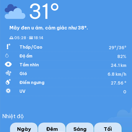
31°
Mây đen u ám, cảm giác như 38°.
🌅 05:28 · 🌇 18:14
Thấp/Cao
29°/36°
Độ ẩm
82%
Tầm nhìn
24.1 km
Gió
6.8 km/h
Điểm ngưng
27.56 °
UV
0
Nhiệt độ
Ngày
Đêm
Sáng
Tối