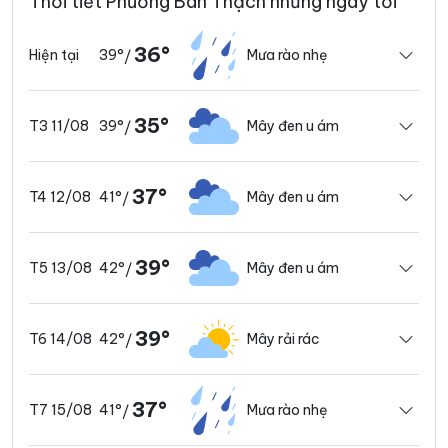
Thời tiết Phường Bàn Thạch những ngày tới
36°
39°
Mưa rào nhẹ
Hiện tại
/
35°
39°
Mây đen u ám
T3 11/08
/
37°
41°
Mây đen u ám
T4 12/08
/
39°
42°
Mây đen u ám
T5 13/08
/
39°
42°
Mây rải rác
T6 14/08
/
37°
41°
Mưa rào nhẹ
T7 15/08
/