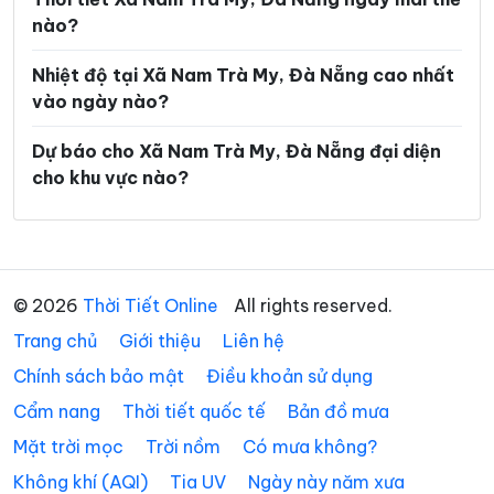
nào?
Xã Phước Năng
Xã Phước Thành
Xã Phước Trà
Xã Quế Phước
Nhiệt độ tại Xã Nam Trà My, Đà Nẵng cao nhất
vào ngày nào?
Xã Quế Sơn
Xã Quế Sơn Trung
Dự báo cho Xã Nam Trà My, Đà Nẵng đại diện
Xã Sơn Cẩm Hà
Xã Sông Kôn
cho khu vực nào?
Xã Sông Vàng
Xã Tam Anh
Xã Tam Hải
Xã Tam Mỹ
Xã Tam Xuân
Xã Tân Hiệp
© 2026
Thời Tiết Online
All rights reserved.
Xã Tây Giang
Xã Tây Hồ
Trang chủ
Giới thiệu
Liên hệ
Xã Thăng An
Xã Thăng Điền
Chính sách bảo mật
Điều khoản sử dụng
Cẩm nang
Thời tiết quốc tế
Bản đồ mưa
Xã Thăng Phú
Xã Thăng Trường
Mặt trời mọc
Trời nồm
Có mưa không?
Xã Thạnh Mỹ
Xã Thu Bồn
Không khí (AQI)
Tia UV
Ngày này năm xưa