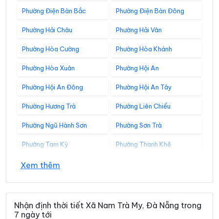
Phường Điện Bàn Bắc
Phường Điện Bàn Đông
Phường Hải Châu
Phường Hải Vân
Phường Hòa Cường
Phường Hòa Khánh
Phường Hòa Xuân
Phường Hội An
Phường Hội An Đông
Phường Hội An Tây
Phường Hương Trà
Phường Liên Chiểu
Phường Ngũ Hành Sơn
Phường Sơn Trà
Phường Tam Kỳ
Phường Thanh Khê
Xã Avương
Xã Bà Nà
Xem thêm
Xã Bến Giằng
Xã Bến Hiên
Xã Chiên Đàn
Xã Đắc Pring
Nhận định thời tiết Xã Nam Trà My, Đà Nẵng trong
7 ngày tới