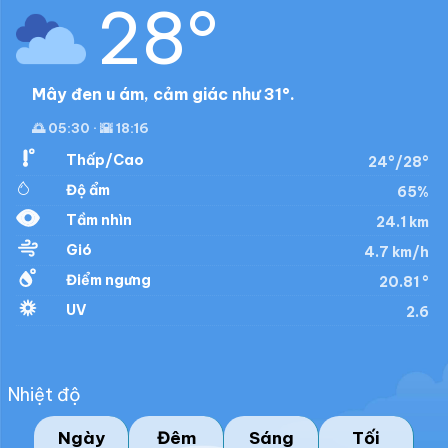
28°
Mây đen u ám, cảm giác như 31°.
🌅 05:30 · 🌇 18:16
Thấp/Cao
24°/28°
Độ ẩm
65%
Tầm nhìn
24.1 km
Gió
4.7 km/h
Điểm ngưng
20.81 °
UV
2.6
Nhiệt độ
Ngày
Đêm
Sáng
Tối