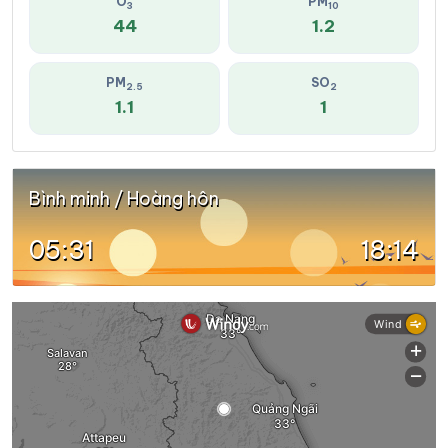
O
PM
3
10
44
1.2
PM
SO
2.5
2
1.1
1
Bình minh / Hoàng hôn
05:31
18:14