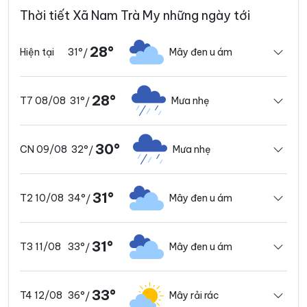
Thời tiết Xã Nam Trà My những ngày tới
28°
31°
Mây đen u ám
Hiện tại
/
28°
31°
Mưa nhẹ
T7 08/08
/
30°
32°
Mưa nhẹ
CN 09/08
/
31°
34°
Mây đen u ám
T2 10/08
/
31°
33°
Mây đen u ám
T3 11/08
/
33°
36°
Mây rải rác
T4 12/08
/