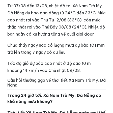
Xã Đại Lộc
Xã Điện Bàn Tây
Từ 07/08 đến 13/08, nhiệt độ tại Xã Nam Trà My,
Xã Đồng Dương
Xã Đông Giang
Đà Nẵng dự báo dao động từ 24°C đến 33°C. Mức
cao nhất rơi vào Thứ Tư 12/08 (33°C), còn mức
Xã Đức Phú
Xã Duy Nghĩa
thấp nhất rơi vào Thứ Bảy 08/08 (24°C). Nhiệt độ
Xã Duy Xuyên
Xã Gò Nổi
ban ngày có xu hướng tăng về cuối giai đoạn.
Xã Hà Nha
Xã Hiệp Đức
Chưa thấy ngày nào có lượng mưa dự báo từ 1 mm
Xã Hòa Tiến
Xã Hòa Vang
trở lên trong 7 ngày có dữ liệu.
Xã Hùng Sơn
Xã Khâm Đức
Tốc độ gió dự báo cao nhất ở độ cao 10 m
Xã La Dêê
Xã La Êê
khoảng 14 km/h vào Chủ nhật 09/08.
Xã Lãnh Ngọc
Xã Nam Giang
Câu hỏi thường gặp về thời tiết Xã Nam Trà My, Đà
Nẵng
Xã Nam Phước
Xã Nông Sơn
Trong 24 giờ tới, Xã Nam Trà My, Đà Nẵng có
Xã Núi Thành
Xã Phú Thuận
khả năng mưa không?
Xã Phước Chánh
Xã Phước Hiệp
Thời tiết Xã Nam Trà My, Đà Nẵng ngày mai thế