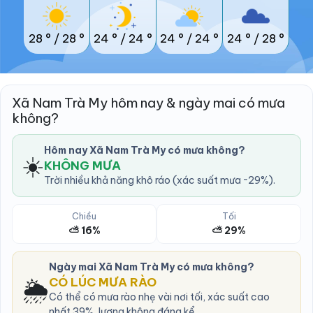
28 °
/
28 °
24 °
/
24 °
24 °
/
24 °
24 °
/
28 °
Xã Nam Trà My hôm nay & ngày mai có mưa
không?
Hôm nay Xã Nam Trà My có mưa không?
☀️
KHÔNG MƯA
Trời nhiều khả năng khô ráo (xác suất mưa ~29%).
Chiều
Tối
⛅ 16%
⛅ 29%
Ngày mai Xã Nam Trà My có mưa không?
🌦️
CÓ LÚC MƯA RÀO
Có thể có mưa rào nhẹ vài nơi tối, xác suất cao
nhất 39%, lượng không đáng kể.