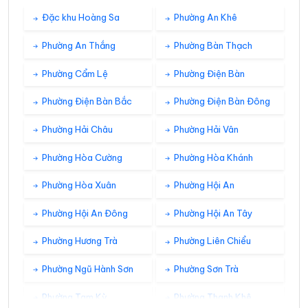
20°
21°
Mây đen u ám
05:00
/
Đặc khu Hoàng Sa
Phường An Khê
Phường An Thắng
Phường Bàn Thạch
20°
21°
Mây rải rác
06:00
/
Phường Cẩm Lệ
Phường Điện Bàn
Phường Điện Bàn Bắc
Phường Điện Bàn Đông
21°
21°
Mây đen u ám
07:00
/
Phường Hải Châu
Phường Hải Vân
22°
Phường Hòa Cường
Phường Hòa Khánh
22°
Mây đen u ám
08:00
/
Phường Hòa Xuân
Phường Hội An
24°
23°
Mây đen u ám
09:00
/
Phường Hội An Đông
Phường Hội An Tây
Phường Hương Trà
Phường Liên Chiểu
25°
24°
Mây đen u ám
10:00
/
Phường Ngũ Hành Sơn
Phường Sơn Trà
Phường Tam Kỳ
Phường Thanh Khê
25°
24°
Mây rải rác
11:00
/