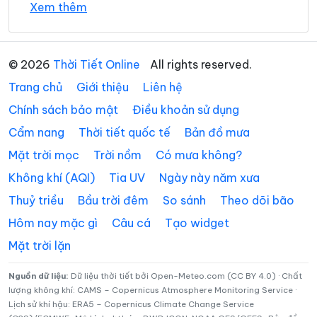
Xem thêm
Xã Avương
Xã Bà Nà
26°
Xã Bến Giằng
25°
Xã Bến Hiên
Mây đen u ám
12:00
/
© 2026
Thời Tiết Online
All rights reserved.
Xã Chiên Đàn
Xã Đắc Pring
Trang chủ
Giới thiệu
Liên hệ
26°
25°
Mây đen u ám
13:00
/
Xã Đại Lộc
Xã Điện Bàn Tây
Chính sách bảo mật
Điều khoản sử dụng
Cẩm nang
Thời tiết quốc tế
Bản đồ mưa
Xã Đồng Dương
Xã Đông Giang
27°
25°
Mây rải rác
14:00
/
Mặt trời mọc
Trời nồm
Có mưa không?
Xã Đức Phú
Xã Duy Nghĩa
Không khí (AQI)
Tia UV
Ngày này năm xưa
Xã Duy Xuyên
Xã Gò Nổi
25°
24°
Mây đen u ám
15:00
/
Thuỷ triều
Bầu trời đêm
So sánh
Theo dõi bão
Xã Hà Nha
Xã Hiệp Đức
Hôm nay mặc gì
Câu cá
Tạo widget
Mặt trời lặn
25°
24°
Mây đen u ám
Xã Hòa Tiến
Xã Hòa Vang
16:00
/
Xã Hùng Sơn
Xã Khâm Đức
Nguồn dữ liệu:
Dữ liệu thời tiết bởi Open-Meteo.com (CC BY 4.0) · Chất
lượng không khí: CAMS – Copernicus Atmosphere Monitoring Service ·
24°
23°
Mây đen u ám
17:00
/
Lịch sử khí hậu: ERA5 – Copernicus Climate Change Service
Xã La Dêê
Xã La Êê