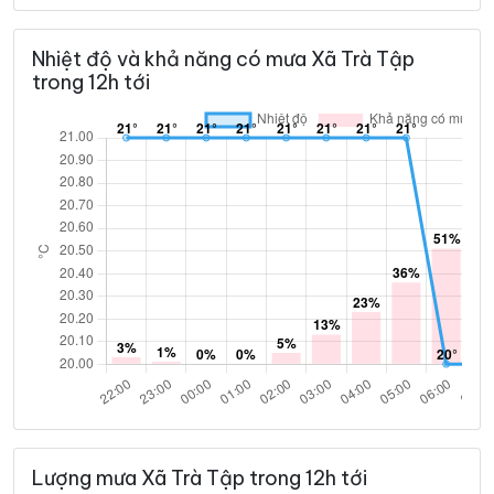
21°
21°
Mây đen u ám
04:00
/
Nhiệt độ và khả năng có mưa Xã Trà Tập
trong 12h tới
21°
21°
Mây đen u ám
05:00
/
20°
20°
Mưa nhẹ
06:00
/
20°
20°
Mưa vừa
07:00
/
20°
21°
Mưa nhẹ
08:00
/
21°
21°
Mưa nhẹ
09:00
/
Lượng mưa Xã Trà Tập trong 12h tới
21°
21°
Mưa nhẹ
10:00
/