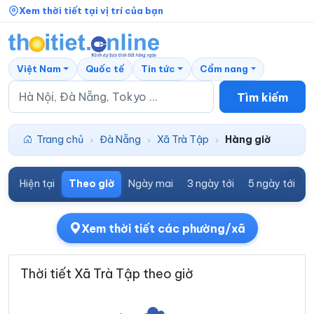
Xem thời tiết tại vị trí của bạn
Việt Nam
Quốc tế
Tin tức
Cẩm nang
Tìm kiếm
Trang chủ
Đà Nẵng
Xã Trà Tập
Hàng giờ
›
›
›
Hiện tại
Theo giờ
Ngày mai
3 ngày tới
5 ngày tới
7
Xem thời tiết các phường/xã
Thời tiết Xã Trà Tập theo giờ