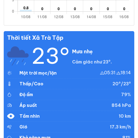
Thời tiết Xã Trà Tập
23°
Mưa nhẹ
Cảm giác như 23°.
05:31
18:14
Mặt trời mọc/lặn
20°/23°
Thấp/Cao
79%
Độ ẩm
854 hPa
Áp suất
10 km
Tầm nhìn
17,3 km/h
Gió
81%
Khả năng mưa