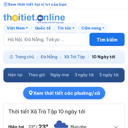
Xem thời tiết tại vị trí của bạn
Việt Nam
Quốc tế
Tin tức
Cẩm nang
Tìm kiếm
Trang chủ
Đà Nẵng
Xã Trà Tập
10 Ngày tới
›
›
›
Hiện tại
Theo giờ
Ngày mai
3 ngày tới
5 ngày tới
7
Xem thời tiết các phường/xã
Thời tiết Xã Trà Tập 10 ngày tới
23°
23°
Mưa nhẹ
Hiện tại
/