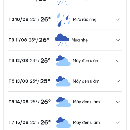
26°
25°
Mưa rào nhẹ
T2 10/08
/
26°
25°
Mưa nhẹ
T3 11/08
/
25°
24°
Mây đen u ám
T4 12/08
/
25°
25°
Mây đen u ám
T5 13/08
/
26°
25°
Mây đen u ám
T6 14/08
/
26°
25°
Mây đen u ám
T7 15/08
/