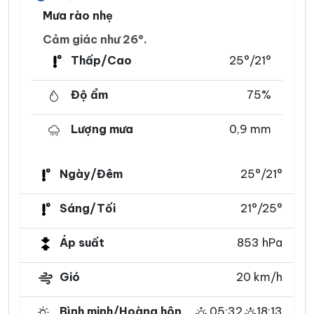
Mưa rào nhẹ
Cảm giác như 26°.
Thấp/Cao
25°/21°
Độ ẩm
75%
Lượng mưa
0,9 mm
Ngày/Đêm
25°/21°
Sáng/Tối
21°/25°
Áp suất
853 hPa
Gió
20 km/h
Bình minh/Hoàng hôn
05:32
18:13