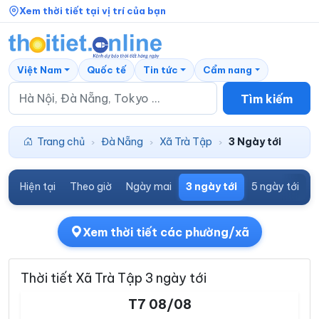
Xem thời tiết tại vị trí của bạn
Việt Nam
Quốc tế
Tin tức
Cẩm nang
Tìm kiếm
Trang chủ
Đà Nẵng
Xã Trà Tập
3 Ngày tới
›
›
›
Hiện tại
Theo giờ
Ngày mai
3 ngày tới
5 ngày tới
7
Xem thời tiết các phường/xã
Thời tiết Xã Trà Tập 3 ngày tới
T7 08/08