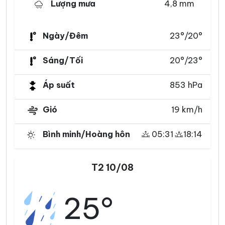
Lượng mưa
4,8 mm
Ngày/Đêm
23°/20°
Sáng/Tối
20°/23°
Áp suất
853 hPa
Gió
19 km/h
Bình minh/Hoàng hôn
05:31
18:14
T2 10/08
25°