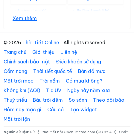
Phường Tam Kỳ
Phường Thanh Khê
Xem thêm
Xã Avương
Xã Bà Nà
Xã Bến Giằng
Xã Bến Hiên
© 2026
Thời Tiết Online
All rights reserved.
Xã Chiên Đàn
Xã Đắc Pring
Trang chủ
Giới thiệu
Liên hệ
Xã Đại Lộc
Xã Điện Bàn Tây
Chính sách bảo mật
Điều khoản sử dụng
Cẩm nang
Thời tiết quốc tế
Bản đồ mưa
Xã Đồng Dương
Xã Đông Giang
Mặt trời mọc
Trời nồm
Có mưa không?
Xã Đức Phú
Xã Duy Nghĩa
Không khí (AQI)
Tia UV
Ngày này năm xưa
Xã Duy Xuyên
Xã Gò Nổi
Thuỷ triều
Bầu trời đêm
So sánh
Theo dõi bão
Xã Hà Nha
Xã Hiệp Đức
Hôm nay mặc gì
Câu cá
Tạo widget
Mặt trời lặn
Xã Hòa Tiến
Xã Hòa Vang
Xã Hùng Sơn
Xã Khâm Đức
Nguồn dữ liệu:
Dữ liệu thời tiết bởi Open-Meteo.com (CC BY 4.0) · Chất