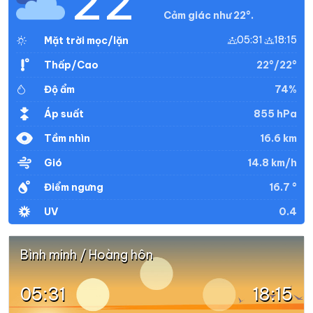
22°
Cảm giác như 22°.
05:31
18:15
Mặt trời mọc/lặn
22°/22°
Thấp/Cao
74%
Độ ẩm
855 hPa
Áp suất
16.6 km
Tầm nhìn
14.8 km/h
Gió
16.7 °
Điểm ngưng
0.4
UV
Bình minh / Hoàng hôn
05:31
18:15