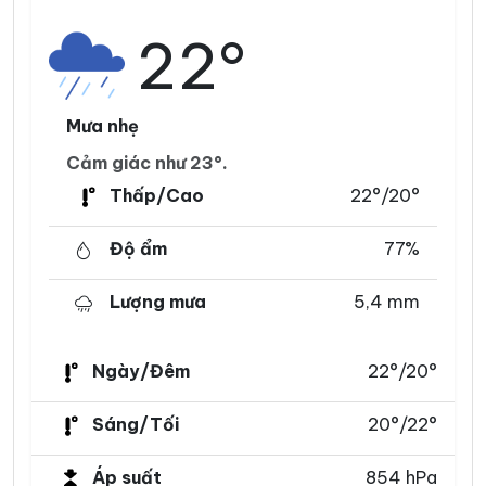
22°
Mưa nhẹ
Cảm giác như 23°.
Thấp/Cao
22°/20°
Độ ẩm
77%
Lượng mưa
5,4 mm
Ngày/Đêm
22°/20°
Sáng/Tối
20°/22°
Áp suất
854 hPa