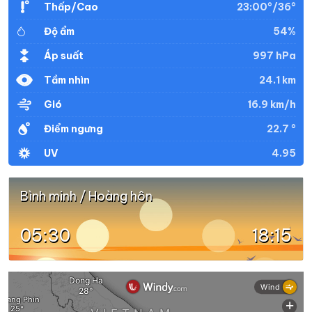
23:00°/36°
Thấp/Cao
54%
Độ ẩm
33°
29°
Mây đen u ám
20:00
/
997 hPa
Áp suất
24.1 km
Tầm nhìn
33°
29°
Mây đen u ám
21:00
/
16.9 km/h
Gió
22.7 °
Điểm ngưng
32°
29°
Mây đen u ám
22:00
/
4.95
UV
32°
29°
Mây rải rác
23:00
/
Bình minh / Hoàng hôn
05:30
18:15