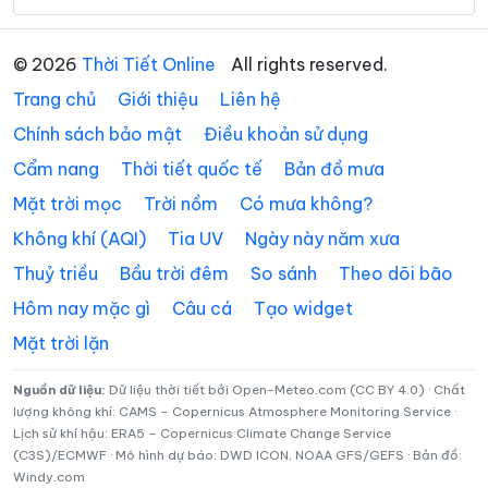
Xã Bến Giằng
Xã Bến Hiên
© 2026
Thời Tiết Online
All rights reserved.
Xã Chiên Đàn
Xã Đắc Pring
Trang chủ
Giới thiệu
Liên hệ
Xã Đại Lộc
Xã Điện Bàn Tây
Chính sách bảo mật
Điều khoản sử dụng
Cẩm nang
Thời tiết quốc tế
Bản đồ mưa
Xã Đồng Dương
Xã Đông Giang
Mặt trời mọc
Trời nồm
Có mưa không?
Xã Đức Phú
Xã Duy Nghĩa
Không khí (AQI)
Tia UV
Ngày này năm xưa
Xã Duy Xuyên
Xã Gò Nổi
Thuỷ triều
Bầu trời đêm
So sánh
Theo dõi bão
Xã Hà Nha
Xã Hiệp Đức
Hôm nay mặc gì
Câu cá
Tạo widget
Mặt trời lặn
Xã Hòa Tiến
Xã Hòa Vang
Xã Hùng Sơn
Xã Khâm Đức
Nguồn dữ liệu:
Dữ liệu thời tiết bởi Open-Meteo.com (CC BY 4.0) · Chất
lượng không khí: CAMS – Copernicus Atmosphere Monitoring Service ·
Lịch sử khí hậu: ERA5 – Copernicus Climate Change Service
Xã La Dêê
Xã La Êê
(C3S)/ECMWF · Mô hình dự báo: DWD ICON, NOAA GFS/GEFS · Bản đồ:
Windy.com
Xã Lãnh Ngọc
Xã Nam Giang