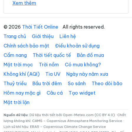
Xem thêm
Xã Avương
Xã Bà Nà
35°
Xã Bến Giằng
32°
Xã Bến Hiên
Mây đen u ám
13:00
/
© 2026
Thời Tiết Online
All rights reserved.
Xã Chiên Đàn
Xã Đắc Pring
Trang chủ
Giới thiệu
Liên hệ
36°
33°
Mây đen u ám
14:00
/
Xã Đại Lộc
Xã Điện Bàn Tây
Chính sách bảo mật
Điều khoản sử dụng
Cẩm nang
Thời tiết quốc tế
Bản đồ mưa
Xã Đồng Dương
Xã Đông Giang
37°
33°
Trời ít mây
15:00
/
Mặt trời mọc
Trời nồm
Có mưa không?
Xã Đức Phú
Xã Duy Nghĩa
Không khí (AQI)
Tia UV
Ngày này năm xưa
Xã Duy Xuyên
Xã Gò Nổi
36°
33°
Mây rải rác
16:00
/
Thuỷ triều
Bầu trời đêm
So sánh
Theo dõi bão
Xã Hà Nha
Xã Hiệp Đức
Hôm nay mặc gì
Câu cá
Tạo widget
Mặt trời lặn
36°
33°
Mây rải rác
Xã Hòa Tiến
Xã Hòa Vang
17:00
/
Xã Hùng Sơn
Xã Khâm Đức
Nguồn dữ liệu:
Dữ liệu thời tiết bởi Open-Meteo.com (CC BY 4.0) · Chất
lượng không khí: CAMS – Copernicus Atmosphere Monitoring Service ·
35°
32°
Mây rải rác
18:00
/
Lịch sử khí hậu: ERA5 – Copernicus Climate Change Service
Xã La Dêê
Xã La Êê