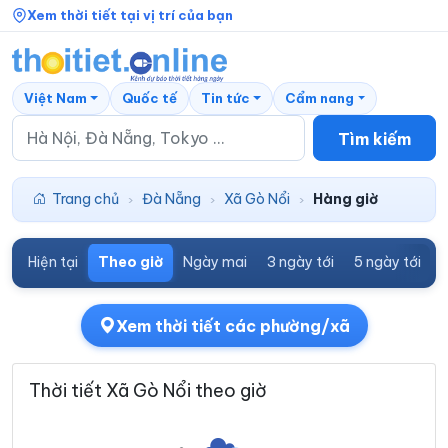
Xem thời tiết tại vị trí của bạn
Việt Nam
Quốc tế
Tin tức
Cẩm nang
Tìm kiếm
Trang chủ
Đà Nẵng
Xã Gò Nổi
Hàng giờ
›
›
›
Hiện tại
Theo giờ
Ngày mai
3 ngày tới
5 ngày tới
7
Xem thời tiết các phường/xã
Thời tiết Xã Gò Nổi theo giờ