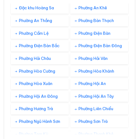
32°
28°
Mây đen u ám
06:00
/
Đặc khu Hoàng Sa
Phường An Khê
Phường An Thắng
Phường Bàn Thạch
33°
29°
Mây đen u ám
07:00
/
Phường Cẩm Lệ
Phường Điện Bàn
Phường Điện Bàn Bắc
Phường Điện Bàn Đông
32°
29°
Mây đen u ám
08:00
/
Phường Hải Châu
Phường Hải Vân
33°
Phường Hòa Cường
Phường Hòa Khánh
29°
Mây đen u ám
09:00
/
Phường Hòa Xuân
Phường Hội An
34°
31°
Mây đen u ám
10:00
/
Phường Hội An Đông
Phường Hội An Tây
Phường Hương Trà
Phường Liên Chiểu
34°
31°
Mây đen u ám
11:00
/
Phường Ngũ Hành Sơn
Phường Sơn Trà
Phường Tam Kỳ
Phường Thanh Khê
35°
32°
Mây đen u ám
12:00
/