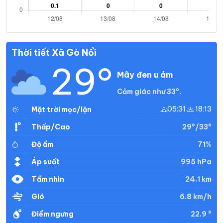
Thời tiết Xã Gò Nổi
29°
Mây đen u ám
Cảm giác như 33°.
05:31
18:13
Mặt trời mọc/lặn
29°/33°
Thấp/Cao
71%
Độ ẩm
995 hPa
Áp suất
24.1 km
Tầm nhìn
6.8 km/h
Gió
22.9 °
Điểm ngưng