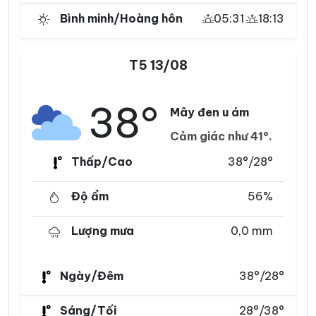
Bình minh/Hoàng hôn
05:31
18:13
T5 13/08
38°
Mây đen u ám
Cảm giác như 41°.
Thấp/Cao
38°/28°
Độ ẩm
56%
Lượng mưa
0,0 mm
Ngày/Đêm
38°/28°
Sáng/Tối
28°/38°