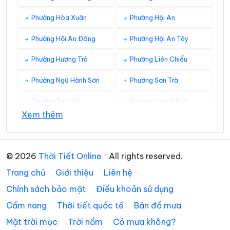
Phường Hòa Xuân
Phường Hội An
Phường Hội An Đông
Phường Hội An Tây
Phường Hương Trà
Phường Liên Chiểu
Phường Ngũ Hành Sơn
Phường Sơn Trà
Phường Tam Kỳ
Phường Thanh Khê
Xem thêm
Xã Avương
Xã Bà Nà
Xã Bến Giằng
Xã Bến Hiên
© 2026
Thời Tiết Online
All rights reserved.
Xã Chiên Đàn
Xã Đắc Pring
Trang chủ
Giới thiệu
Liên hệ
Xã Đại Lộc
Xã Điện Bàn Tây
Chính sách bảo mật
Điều khoản sử dụng
Cẩm nang
Thời tiết quốc tế
Bản đồ mưa
Xã Đồng Dương
Xã Đông Giang
Mặt trời mọc
Trời nồm
Có mưa không?
Xã Đức Phú
Xã Duy Nghĩa