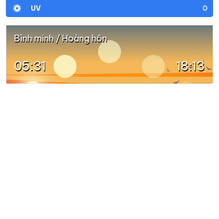
0
UV
Bình minh / Hoàng hôn
05:31
18:13