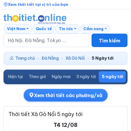
Xem thời tiết tại vị trí của bạn
Việt Nam
Quốc tế
Tin tức
Cẩm nang
Tìm kiếm
Trang chủ
Đà Nẵng
Xã Gò Nổi
5 Ngày tới
›
›
›
Hiện tại
Theo giờ
Ngày mai
3 ngày tới
5 ngày tới
7
Xem thời tiết các phường/xã
Thời tiết Xã Gò Nổi 5 ngày tới
T4 12/08