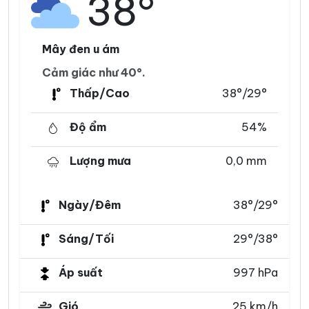
38°
Mây đen u ám
Cảm giác như 40°.
Thấp/Cao
38°/29°
Độ ẩm
54%
Lượng mưa
0,0 mm
Ngày/Đêm
38°/29°
Sáng/Tối
29°/38°
Áp suất
997 hPa
Gió
25 km/h