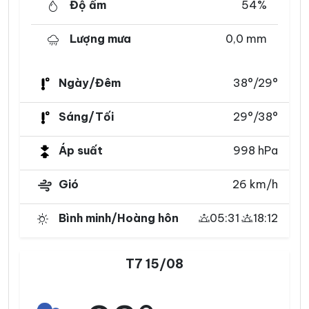
Độ ẩm
54%
Lượng mưa
0,0 mm
Ngày/Đêm
38°/29°
Sáng/Tối
29°/38°
Áp suất
998 hPa
Gió
26 km/h
Bình minh/Hoàng hôn
05:31
18:12
T7 15/08