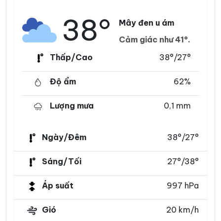
38°
Mây đen u ám
Cảm giác như 41°.
Thấp/Cao
38°/27°
Độ ẩm
62%
Lượng mưa
0,1 mm
Ngày/Đêm
38°/27°
Sáng/Tối
27°/38°
Áp suất
997 hPa
Gió
20 km/h