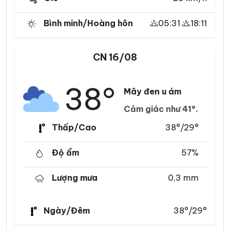
Bình minh/Hoàng hôn
05:31
18:11
CN 16/08
38°
Mây đen u ám
Cảm giác như 41°.
Thấp/Cao
38°/29°
Độ ẩm
57%
Lượng mưa
0,3 mm
Ngày/Đêm
38°/29°