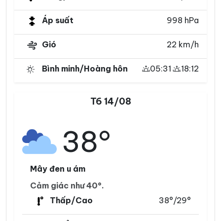
Áp suất
998 hPa
Gió
22 km/h
Bình minh/Hoàng hôn
05:31
18:12
T6 14/08
38°
Mây đen u ám
Cảm giác như 40°.
Thấp/Cao
38°/29°