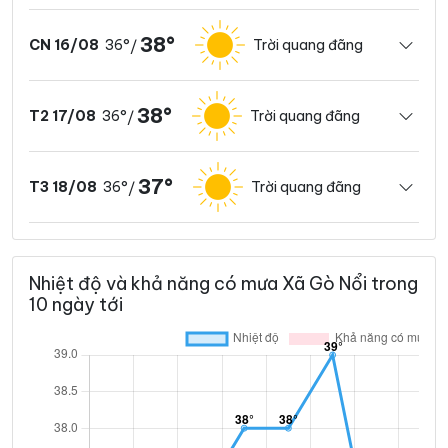
38°
36°
Trời quang đãng
CN 16/08
/
38°
36°
Trời quang đãng
T2 17/08
/
37°
36°
Trời quang đãng
T3 18/08
/
Nhiệt độ và khả năng có mưa Xã Gò Nổi trong
10 ngày tới