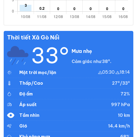
Thời tiết Xã Gò Nổi
33°
Mưa nhẹ
Cảm giác như 38°.
05:30
18:14
Mặt trời mọc/lặn
27°/33°
Thấp/Cao
72%
Độ ẩm
997 hPa
Áp suất
10 km
Tầm nhìn
14,4 km/h
Gió
68%
Khả năng mưa