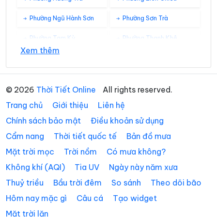
Phường Ngũ Hành Sơn
Phường Sơn Trà
Phường Tam Kỳ
Phường Thanh Khê
Xem thêm
Xã Avương
Xã Bà Nà
Xã Bến Giằng
Xã Bến Hiên
© 2026
Thời Tiết Online
All rights reserved.
Xã Chiên Đàn
Xã Đắc Pring
Trang chủ
Giới thiệu
Liên hệ
Xã Đại Lộc
Xã Điện Bàn Tây
Chính sách bảo mật
Điều khoản sử dụng
Cẩm nang
Thời tiết quốc tế
Bản đồ mưa
Xã Đồng Dương
Xã Đông Giang
Mặt trời mọc
Trời nồm
Có mưa không?
Xã Đức Phú
Xã Duy Nghĩa
Không khí (AQI)
Tia UV
Ngày này năm xưa
Xã Duy Xuyên
Xã Gò Nổi
Thuỷ triều
Bầu trời đêm
So sánh
Theo dõi bão
Xã Hà Nha
Xã Hiệp Đức
Hôm nay mặc gì
Câu cá
Tạo widget
Mặt trời lặn
Xã Hòa Tiến
Xã Hòa Vang