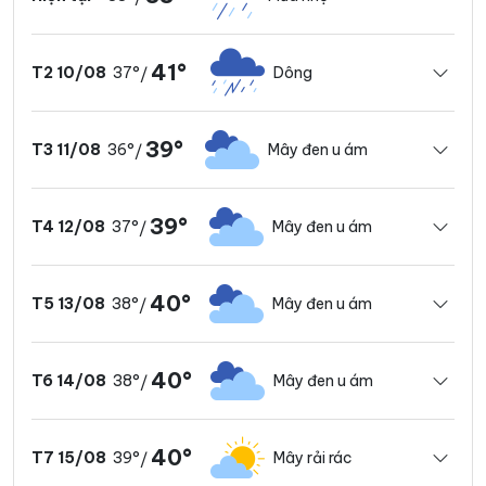
41°
37°
Dông
T2 10/08
/
39°
36°
Mây đen u ám
T3 11/08
/
39°
37°
Mây đen u ám
T4 12/08
/
40°
38°
Mây đen u ám
T5 13/08
/
40°
38°
Mây đen u ám
T6 14/08
/
40°
39°
Mây rải rác
T7 15/08
/