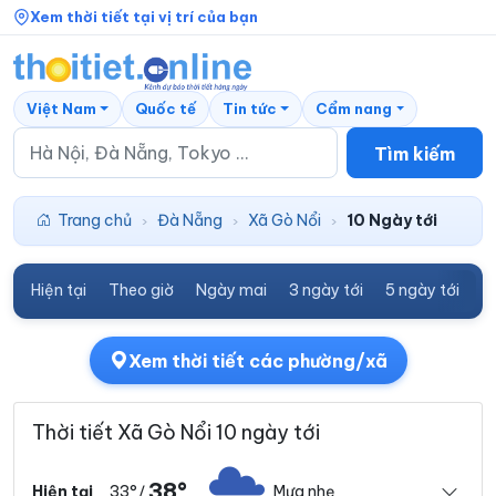
Xem thời tiết tại vị trí của bạn
Việt Nam
Quốc tế
Tin tức
Cẩm nang
Tìm kiếm
Trang chủ
Đà Nẵng
Xã Gò Nổi
10 Ngày tới
›
›
›
Hiện tại
Theo giờ
Ngày mai
3 ngày tới
5 ngày tới
7
Xem thời tiết các phường/xã
Thời tiết Xã Gò Nổi 10 ngày tới
38°
33°
Mưa nhẹ
Hiện tại
/