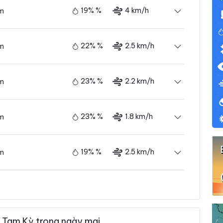
19% %
4 km/h
ám
22% %
2.5 km/h
ám
23% %
2.2 km/h
ám
23% %
1.8 km/h
ám
19% %
2.5 km/h
ám
14% %
1.8 km/h
ám
 Tam Kỳ trong ngày mai
10% %
1.1 km/h
ám