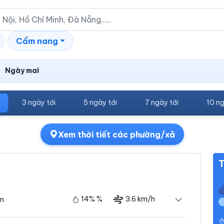
Cẩm nang
Ngày mai
›
3 ngày tới
5 ngày tới
7 ngày tới
10 ng
Xem thời tiết các phường/xã
T
14% %
3.6 km/h
ám