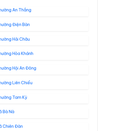
hường An Thắng
hường Điện Bàn
hường Hải Châu
hường Hòa Khánh
hường Hội An Đông
hường Liên Chiểu
hường Tam Kỳ
ã Bà Nà
ã Chiên Đàn