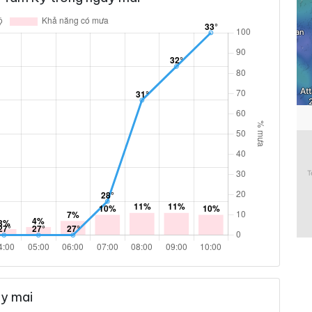
9% %
1.8 km/h
10% %
6.1 km/h
10% %
8.3 km/h
ám
8% %
10.1 km/h
ám
4% %
10.1 km/h
ám
y mai
3% %
9.4 km/h
ám