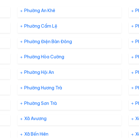
9% %
5 km/h
Phường An Khê
P
Phường Cẩm Lệ
P
4% %
5 km/h
ám
Phường Điện Bàn Đông
P
0% %
4 km/h
ám
Phường Hòa Cường
P
Phường Hội An
P
Phường Hương Trà
P
Phường Sơn Trà
P
Xã Avương
X
Xã Bến Hiên
X