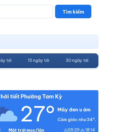
Tìm kiếm
ày tới
15 ngày tới
30 ngày tới
hời tiết Phường Tam Kỳ
27°
Mây đen u ám
Cảm giác như 34°.
05:29
18:14
Mặt trời mọc/lặn