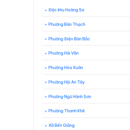
34°
29°
Mây rải rác
20:00
/
Đặc khu Hoàng Sa
Phường Bàn Thạch
33°
29°
Mây đen u 
21:00
/
Phường Điện Bàn Bắc
34°
28°
Mây đen u 
22:00
/
Phường Hải Vân
Phường Hòa Xuân
Phường Hội An Tây
Phường Ngũ Hành Sơn
Phường Thanh Khê
Xã Bến Giằng