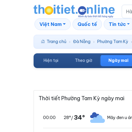
Việt Nam
Quốc tế
Tin tức
Trang chủ
Đà Nẵng
Phường Tam Kỳ
›
›
Hiện tại
Theo giờ
Ngày mai
Thời tiết Phường Tam Kỳ ngày mai
34°
28°
Mây đen u 
00:00
/