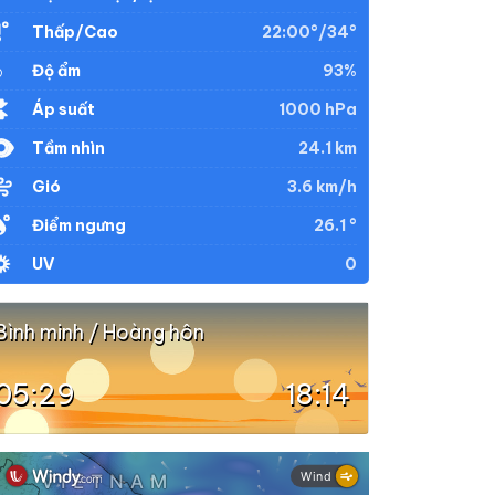
22:00°/34°
Thấp/Cao
93%
Độ ẩm
1000 hPa
Áp suất
24.1 km
Tầm nhìn
3.6 km/h
Gió
26.1 °
Điểm ngưng
0
UV
Bình minh / Hoàng hôn
05:29
18:14