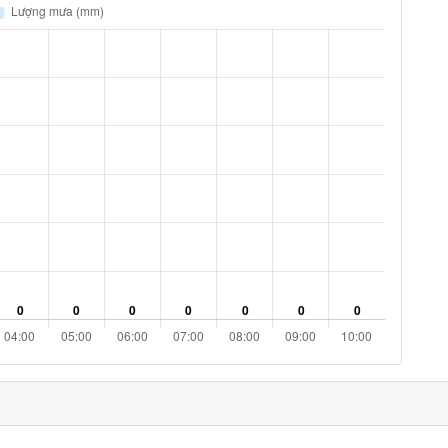
5% %
10.8 km/h
ám
10% %
12.2 km/h
ám
13% %
12.6 km/h
ám
14% %
11.5 km/h
14% %
7.9 km/h
13% %
5.4 km/h