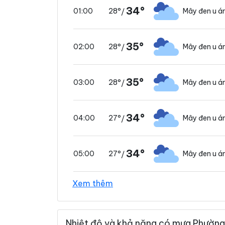
34°
28°
Mây đen u 
01:00
/
35°
28°
Mây đen u 
02:00
/
35°
28°
Mây đen u 
03:00
/
34°
27°
Mây đen u 
04:00
/
34°
27°
Mây đen u 
05:00
/
Xem thêm
34°
27°
Mây đen u 
06:00
/
Nhiệt độ và khả năng có mưa Phường
34°
28°
Mây đen u 