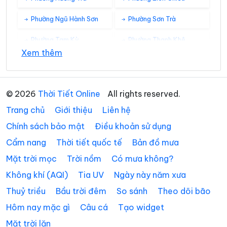
Phường Ngũ Hành Sơn
Phường Sơn Trà
Phường Tam Kỳ
Phường Thanh Khê
Xem thêm
Xã Avương
Xã Bà Nà
Xã Bến Giằng
Xã Bến Hiên
© 2026
Thời Tiết Online
All rights reserved.
Xã Chiên Đàn
Xã Đắc Pring
Trang chủ
Giới thiệu
Liên hệ
Xã Đại Lộc
Xã Điện Bàn Tây
Chính sách bảo mật
Điều khoản sử dụng
Cẩm nang
Thời tiết quốc tế
Bản đồ mưa
Xã Đồng Dương
Xã Đông Giang
Mặt trời mọc
Trời nồm
Có mưa không?
Xã Đức Phú
Xã Duy Nghĩa
Không khí (AQI)
Tia UV
Ngày này năm xưa
Xã Duy Xuyên
Xã Gò Nổi
Thuỷ triều
Bầu trời đêm
So sánh
Theo dõi bão
Xã Hà Nha
Xã Hiệp Đức
Hôm nay mặc gì
Câu cá
Tạo widget
Mặt trời lặn
Xã Hòa Tiến
Xã Hòa Vang