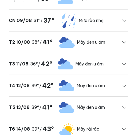
37°
31°
Mưa rào nhẹ
CN 09/08
/
41°
38°
Mây đen u ám
T2 10/08
/
42°
36°
Mây đen u ám
T3 11/08
/
42°
39°
Mây đen u ám
T4 12/08
/
41°
39°
Mây đen u ám
T5 13/08
/
43°
39°
Mây rải rác
T6 14/08
/