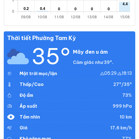
Thời tiết Phường Tam Kỳ
35°
Mây đen u ám
Cảm giác như 39°.
05:29
18:13
Mặt trời mọc/lặn
27°/35°
Thấp/Cao
73%
Độ ẩm
999 hPa
Áp suất
10 km
Tầm nhìn
17,6 km/h
Gió
77%
Khả năng mưa