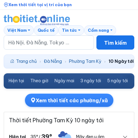
Xem thời tiết tại vị trí của bạn
Việt Nam
Quốc tế
Tin tức
Cẩm nang
Tìm kiếm
Trang chủ
Đà Nẵng
Phường Tam Kỳ
10 Ngày tới
›
›
›
Hiện tại
Theo giờ
Ngày mai
3 ngày tới
5 ngày tới
7
Xem thời tiết các phường/xã
Thời tiết Phường Tam Kỳ 10 ngày tới
39°
35°
Mây đen u ám
Hiện tại
/