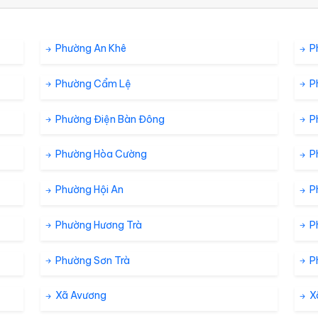
12 %
3.2 km/h
ám
Phường An Khê
P
11 %
4.3 km/h
ám
Phường Cẩm Lệ
P
10 %
5 km/h
Phường Điện Bàn Đông
P
Phường Hòa Cường
P
8 %
5 km/h
ám
Phường Hội An
P
5 %
5 km/h
ám
Phường Hương Trà
P
Phường Sơn Trà
P
3 %
7.6 km/h
ám
Xã Avương
X
2 %
12.6 km/h
ám