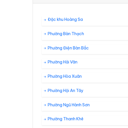
36°
30°
Mây đen u 
08:00
/
Đặc khu Hoàng Sa
36°
31°
Mây đen u 
09:00
/
Phường Bàn Thạch
36°
31°
Mưa rào nhẹ
10:00
/
Phường Điện Bàn Bắc
Phường Hải Vân
35°
30°
Mây đen u 
11:00
/
Phường Hòa Xuân
36°
30°
Mây đen u 
12:00
/
Phường Hội An Tây
37°
Phường Ngũ Hành Sơn
32°
Mây đen u 
13:00
/
Phường Thanh Khê
36°
33°
Mây đen u 
14:00
/