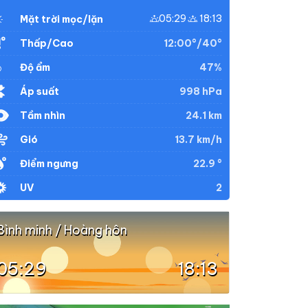
05:29
18:13
Mặt trời mọc/lặn
12:00°/40°
Thấp/Cao
47%
Độ ẩm
998 hPa
Áp suất
24.1 km
Tầm nhìn
13.7 km/h
Gió
22.9 °
Điểm ngưng
2
UV
Bình minh / Hoàng hôn
05:29
18:13