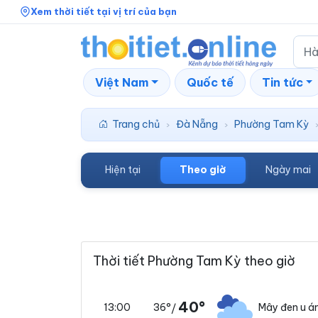
Xem thời tiết tại vị trí của bạn
Việt Nam
Quốc tế
Tin tức
Trang chủ
Đà Nẵng
Phường Tam Kỳ
›
›
Hiện tại
Theo giờ
Ngày mai
Thời tiết Phường Tam Kỳ theo giờ
40°
36°
Mây đen u 
13:00
/