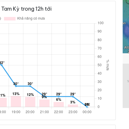
Tam Kỳ trong 12h tới
12 %
1.8 km/h
ám
9 %
2.9 km/h
ám
6 %
4.3 km/h
ám
3 %
2.9 km/h
ám
0 %
2.9 km/h
ám
0 %
3.2 km/h
ám