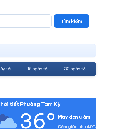
Tìm kiếm
ày tới
15 ngày tới
30 ngày tới
hời tiết Phường Tam Kỳ
36°
Mây đen u ám
Cảm giác như 40°.