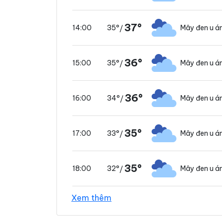
37°
35°
Mây đen u 
14:00
/
36°
35°
Mây đen u 
15:00
/
36°
34°
Mây đen u 
16:00
/
35°
33°
Mây đen u 
17:00
/
35°
32°
Mây đen u 
18:00
/
Xem thêm
35°
30°
Mây đen u 
19:00
/