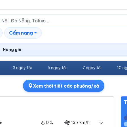
Cẩm nang
Hàng giờ
›
3 ngày tới
5 ngày tới
7 ngày tới
10 ng
Xem thời tiết các phường/xã
T
0 %
13.7 km/h
ám