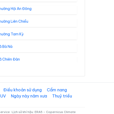
hường Hội An Đông
hường Liên Chiểu
hường Tam Kỳ
ã Bà Nà
ã Chiên Đàn
ã Điện Bàn Tây
ã Đức Phú
Điều khoản sử dụng
Cẩm nang
 UV
Ngày này năm xưa
Thuỷ triều
ã Gò Nổi
ã Hòa Tiến
rvice · Lịch sử khí hậu: ERA5 – Copernicus Climate