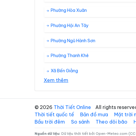
Phường Hòa Xuân
Phường Hội An Tây
Phường Ngũ Hành Sơn
Phường Thanh Khê
Xã Bến Giằng
Xem thêm
Xã Đắc Pring
Xã Đồng Dương
© 2026
Thời Tiết Online
All rights reserve
Thời tiết quốc tế
Bản đồ mưa
Mặt trời
Xã Duy Nghĩa
Bầu trời đêm
So sánh
Theo dõi bão
Xã Hà Nha
Nguồn dữ liệu:
Dữ liệu thời tiết bởi Open-Meteo.com (CC 