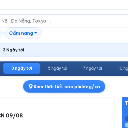
Cẩm nang
3 Ngày tới
›
3 ngày tới
5 ngày tới
7 ngày tới
10 ng
Xem thời tiết các phường/xã
T
N 09/08