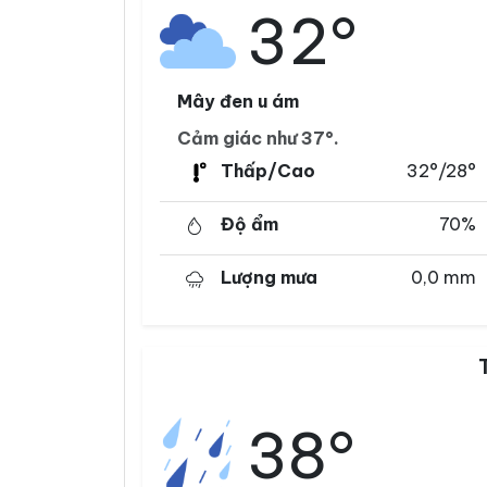
32°
Mây đen u ám
Cảm giác như 37°.
Thấp/Cao
32°/28°
Độ ẩm
70%
Lượng mưa
0,0 mm
38°