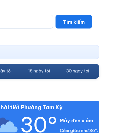
Tìm kiếm
ày tới
15 ngày tới
30 ngày tới
hời tiết Phường Tam Kỳ
30°
Mây đen u ám
Cảm giác như 36°.