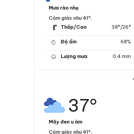
Mưa rào nhẹ
Cảm giác như 41°.
Thấp/Cao
38°/26°
Độ ẩm
68%
Lượng mưa
0,4 mm
37°
Mây đen u ám
Cảm giác như 41°.