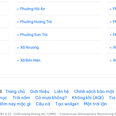
Phường Hội An
P
Phường Hương Trà
P
Phường Sơn Trà
P
Xã Avương
X
Xã Bến Hiên
X
Xã Đại Lộc
X
Xã Đông Giang
X
d.
Trang chủ
Giới thiệu
Liên hệ
Chính sách bảo mật
 mọc
Trời nồm
Có mưa không?
Không khí (AQI)
Tia
Xã Duy Xuyên
X
Hôm nay mặc gì
Câu cá
Tạo widget
Mặt trời lặn
Xã Hiệp Đức
X
BY 4.0) · Chất lượng không khí: CAMS – Copernicus Atmosphere Monitoring Se