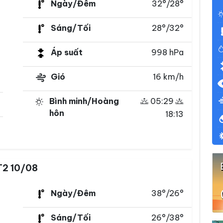
Ngày/Đêm
32°/28°
Sáng/Tối
28°/32°
Áp suất
998 hPa
Gió
16 km/h
Bình minh/Hoàng
05:29
hôn
18:13
T2 10/08
Ngày/Đêm
38°/26°
Sáng/Tối
26°/38°