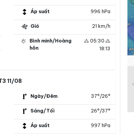
Áp suất
996 hPa
Gió
21 km/h
Bình minh/Hoàng
05:30
hôn
18:13
T3 11/08
Ngày/Đêm
37°/26°
Sáng/Tối
26°/37°
Áp suất
997 hPa