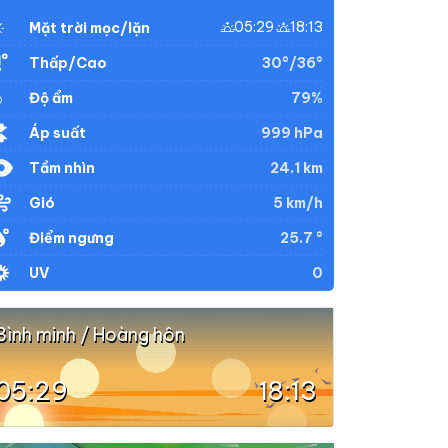
05:29
18:13
Mặt trời mọc/lặn
30°/36°
Thấp/Cao
79%
Độ ẩm
999 hPa
Áp suất
24.1 km
Tầm nhìn
5 km/h
Gió
25.7 °
Điểm ngưng
0
UV
Bình minh / Hoàng hôn
05:29
18:13