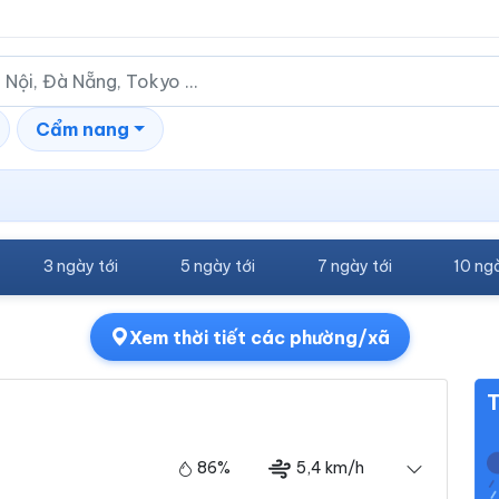
Cẩm nang
3 ngày tới
5 ngày tới
7 ngày tới
10 ngà
Xem thời tiết các phường/xã
T
86%
5,4 km/h