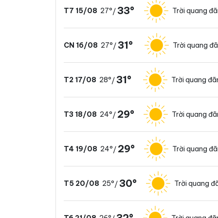
33°
27°
Trời quang đ
T7 15/08
/
31°
27°
Trời quang đ
CN 16/08
/
31°
28°
Trời quang đã
T2 17/08
/
29°
24°
Trời quang đ
T3 18/08
/
29°
24°
Trời quang đ
T4 19/08
/
30°
25°
Trời quang đ
T5 20/08
/
32°
26°
Trời quang đã