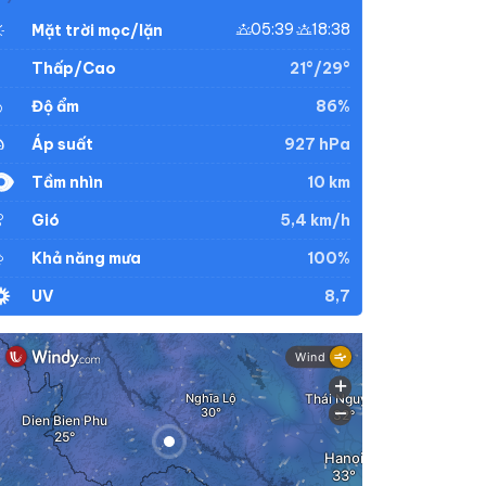
05:39
18:38
Mặt trời mọc/lặn
21°/29°
Thấp/Cao
86%
Độ ẩm
927 hPa
Áp suất
10 km
Tầm nhìn
5,4 km/h
Gió
100%
Khả năng mưa
8,7
UV