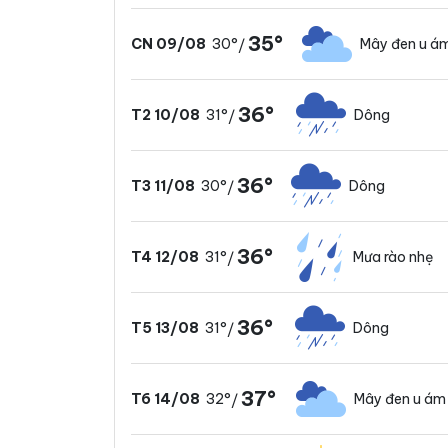
35°
30°
Mây đen u á
CN 09/08
/
36°
31°
Dông
T2 10/08
/
36°
30°
Dông
T3 11/08
/
36°
31°
Mưa rào nhẹ
T4 12/08
/
36°
31°
Dông
T5 13/08
/
37°
32°
Mây đen u ám
T6 14/08
/