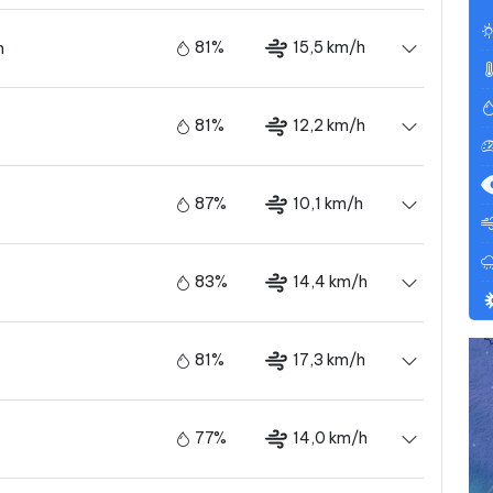
81%
15,5 km/h
m
81%
12,2 km/h
87%
10,1 km/h
83%
14,4 km/h
81%
17,3 km/h
77%
14,0 km/h