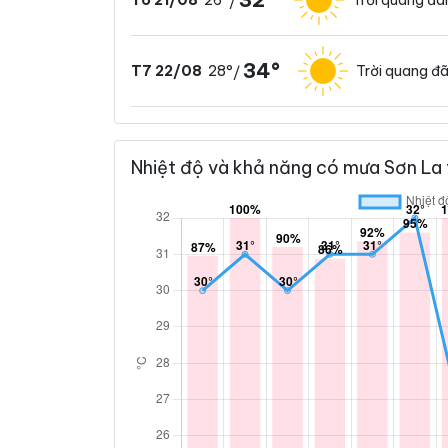
T6 21/08
/
34°
28°
Trời quang đ
T7 22/08
/
Nhiệt độ và khả năng có mưa Sơn La 