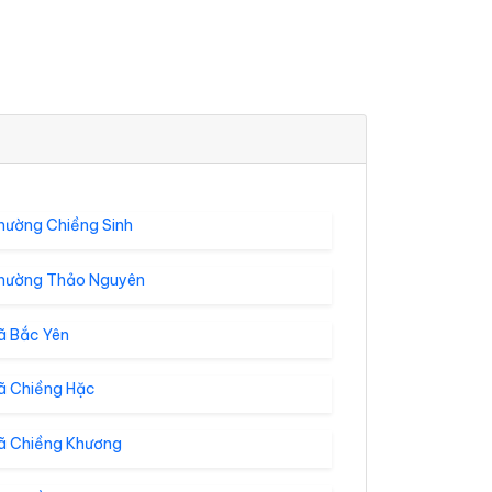
hường Chiềng Sinh
hường Thảo Nguyên
ã Bắc Yên
ã Chiềng Hặc
ã Chiềng Khương