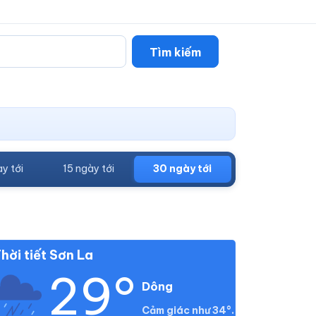
Tìm kiếm
y tới
15 ngày tới
30 ngày tới
hời tiết Sơn La
29°
Dông
Cảm giác như 34°.