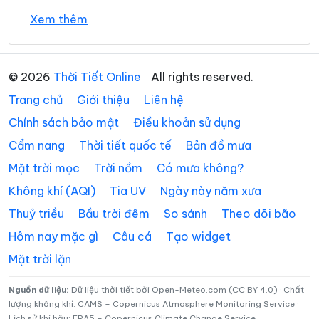
Xã Đăk Long
Xã Đăk Mar
Xem thêm
Xã Đăk Môn
Xã Đăk Pék
Xã Đăk Plô
Xã Đăk Pxi
© 2026
Thời Tiết Online
All rights reserved.
Trang chủ
Giới thiệu
Liên hệ
Xã Đăk Rơ Wa
Xã Đăk Rve
Chính sách bảo mật
Điều khoản sử dụng
Xã Đăk Sao
Xã Đăk Tô
Cẩm nang
Thời tiết quốc tế
Bản đồ mưa
Xã Đăk Tờ Kan
Xã Đăk Ui
Mặt trời mọc
Trời nồm
Có mưa không?
Xã Đặng Thùy Trâm
Xã Đình Cương
Không khí (AQI)
Tia UV
Ngày này năm xưa
Thuỷ triều
Bầu trời đêm
So sánh
Theo dõi bão
Xã Đông Sơn
Xã Đông Trà Bồng
Hôm nay mặc gì
Câu cá
Tạo widget
Xã Dục Nông
Xã Ia Chim
Mặt trời lặn
Xã Ia Đal
Xã Ia Tơi
Nguồn dữ liệu:
Dữ liệu thời tiết bởi Open-Meteo.com (CC BY 4.0) · Chất
Xã Khánh Cường
Xã Kon Braih
lượng không khí: CAMS – Copernicus Atmosphere Monitoring Service ·
Lịch sử khí hậu: ERA5 – Copernicus Climate Change Service