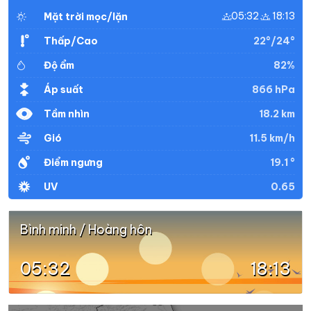
05:32
18:13
Mặt trời mọc/lặn
22°/24°
Thấp/Cao
82%
Độ ẩm
866 hPa
Áp suất
18.2 km
Tầm nhìn
11.5 km/h
Gió
19.1 °
Điểm ngưng
0.65
UV
Bình minh / Hoàng hôn
05:32
18:13