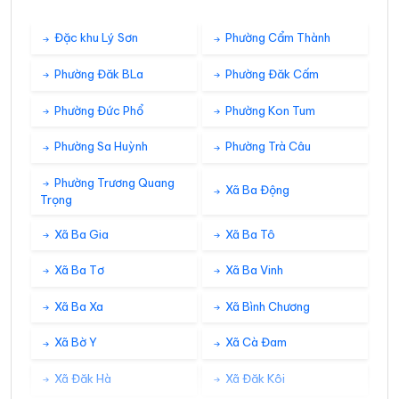
Đặc khu Lý Sơn
Phường Cẩm Thành
Phường Đăk BLa
Phường Đăk Cấm
Phường Đức Phổ
Phường Kon Tum
Phường Sa Huỳnh
Phường Trà Câu
Phường Trương Quang
Xã Ba Động
Trọng
Xã Ba Gia
Xã Ba Tô
Xã Ba Tơ
Xã Ba Vinh
Xã Ba Xa
Xã Bình Chương
Xã Bờ Y
Xã Cà Đam
Xã Đăk Hà
Xã Đăk Kôi