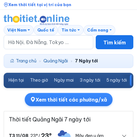
Xem thời tiết tại vị trí của bạn
Việt Nam
Quốc tế
Tin tức
Cẩm nang
Tìm kiếm
Trang chủ
Quảng Ngãi
7 Ngày tới
›
›
Hiện tại
Theo giờ
Ngày mai
3 ngày tới
5 ngày tới
7
Xem thời tiết các phường/xã
Thời tiết Quảng Ngãi 7 ngày tới
23°
23°
Mây đen u ám
T3 11/08
/