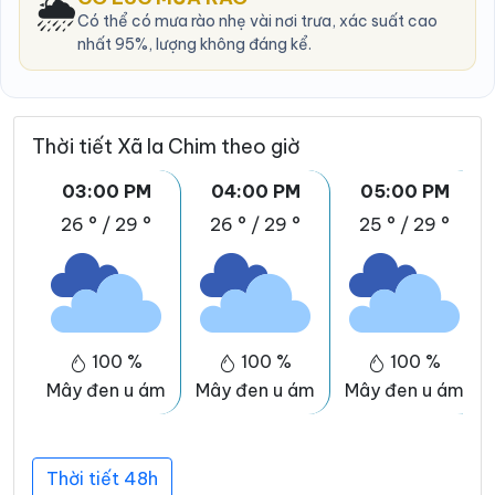
🌦️
Có thể có mưa rào nhẹ vài nơi trưa, xác suất cao
nhất 95%, lượng không đáng kể.
Thời tiết Xã Ia Chim theo giờ
03:00 PM
04:00 PM
05:00 PM
26 °
/
29 °
26 °
/
29 °
25 °
/
29 °
100 %
100 %
100 %
Mây đen u ám
Mây đen u ám
Mây đen u ám
Thời tiết 48h