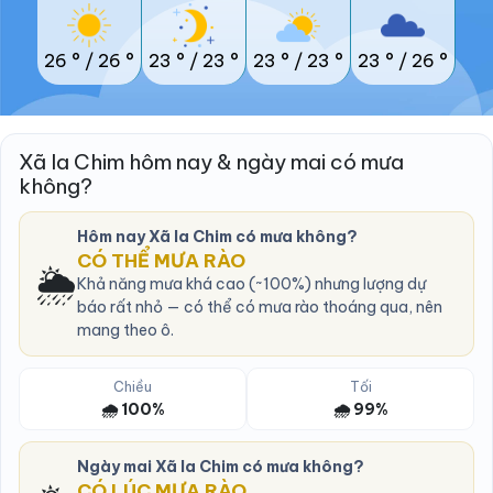
26 °
/
26 °
23 °
/
23 °
23 °
/
23 °
23 °
/
26 °
Xã Ia Chim hôm nay & ngày mai có mưa
không?
Hôm nay Xã Ia Chim có mưa không?
CÓ THỂ MƯA RÀO
🌦️
Khả năng mưa khá cao (~100%) nhưng lượng dự
báo rất nhỏ — có thể có mưa rào thoáng qua, nên
mang theo ô.
Chiều
Tối
🌧️ 100%
🌧️ 99%
Ngày mai Xã Ia Chim có mưa không?
CÓ LÚC MƯA RÀO