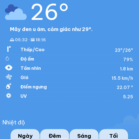
26°
Mây đen u ám, cảm giác như 29°.
🌅 05:32 · 🌇 18:16
Thấp/Cao
23°/26°
Độ ẩm
79%
Tầm nhìn
1.8 km
Gió
15.5 km/h
Điểm ngưng
22.07 °
UV
5.25
Nhiệt độ
Ngày
Đêm
Sáng
Tối