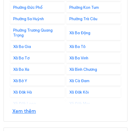
Phường Đức Phổ
Phường Kon Tum
Phường Sa Huỳnh
Phường Trà Câu
Phường Trương Quang
Xã Ba Động
Trọng
Xã Ba Gia
Xã Ba Tô
Xã Ba Tơ
Xã Ba Vinh
Xã Ba Xa
Xã Bình Chương
Xã Bờ Y
Xã Cà Đam
Xã Đăk Hà
Xã Đăk Kôi
Xã Đăk Long
Xã Đăk Mar
Xem thêm
Xã Đăk Môn
Xã Đăk Pék
Xã Đăk Plô
Xã Đăk Pxi