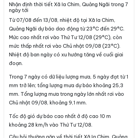
Nhận định thời tiết Xã Ia Chim, Quảng Ngãi trong 7
Xã Đăk Rơ Wa
Xã Đăk Rve
ngày tới
Xã Đăk Sao
Xã Đăk Tô
Từ 07/08 đến 13/08, nhiệt độ tại Xã Ia Chim,
Quảng Ngãi dự báo dao động từ 23°C đến 29°C.
Xã Đăk Tờ Kan
Xã Đăk Ui
Mức cao nhất rơi vào Thứ Tư 12/08 (29°C), còn
Xã Đặng Thùy Trâm
Xã Đình Cương
mức thấp nhất rơi vào Chủ nhật 09/08 (23°C).
Nhiệt độ ban ngày có xu hướng tăng về cuối giai
Xã Đông Sơn
Xã Đông Trà Bồng
đoạn.
Xã Dục Nông
Xã Ia Đal
Trong 7 ngày có dữ liệu lượng mưa, 5 ngày đạt từ 1
Xã Ia Tơi
Xã Khánh Cường
mm trở lên; tổng lượng mưa dự báo khoảng 25,3
Xã Kon Braih
Xã Kon Đào
mm. Tổng lượng mưa trong ngày lớn nhất rơi vào
Chủ nhật 09/08, khoảng 9,1 mm.
Xã Kon Plông
Xã Lân Phong
Xã Long Phụng
Xã Măng Bút
Tốc độ gió dự báo cao nhất ở độ cao 10 m
khoảng 28 km/h vào Thứ Tư 12/08.
Xã Măng Đen
Xã Măng Ri
Câu hỏi thường gặp về thời tiết Xã Ia Chim, Quảng