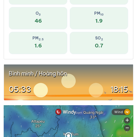
O
PM
3
10
46
1.9
PM
SO
2.5
2
1.6
0.7
Bình minh / Hoàng hôn
05:33
18:15