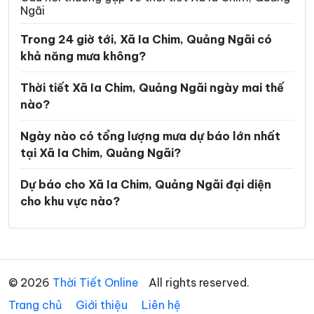
Xã Minh Long
Xã Mỏ Cày
Ngãi
Xã Mộ Đức
Xã Mô Rai
Trong 24 giờ tới, Xã Ia Chim, Quảng Ngãi có
khả năng mưa không?
Xã Nghĩa Giang
Xã Ngọc Linh
Xã Ngọk Bay
Xã Ngọk Réo
Thời tiết Xã Ia Chim, Quảng Ngãi ngày mai thế
nào?
Xã Ngọk Tụ
Xã Nguyễn Nghiêm
Ngày nào có tổng lượng mưa dự báo lớn nhất
Xã Phước Giang
Xã Rờ Kơi
tại Xã Ia Chim, Quảng Ngãi?
Xã Sa Bình
Xã Sa Loong
Dự báo cho Xã Ia Chim, Quảng Ngãi đại diện
Xã Sa Thầy
Xã Sơn Hà
cho khu vực nào?
Xã Sơn Hạ
Xã Sơn Kỳ
Xã Sơn Linh
Xã Sơn Mai
Xã Sơn Tây
Xã Sơn Tây Hạ
© 2026
Thời Tiết Online
All rights reserved.
Trang chủ
Xã Sơn Tây Thượng
Giới thiệu
Liên hệ
Xã Sơn Tịnh