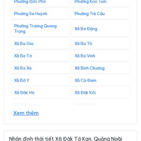
Phường Đức Phổ
Phường Kon Tum
Phường Sa Huỳnh
Phường Trà Câu
Phường Trương Quang
Xã Ba Động
Trọng
Xã Ba Gia
Xã Ba Tô
Xã Ba Tơ
Xã Ba Vinh
Xã Ba Xa
Xã Bình Chương
Xã Bờ Y
Xã Cà Đam
Xã Đăk Hà
Xã Đăk Kôi
Xã Đăk Long
Xã Đăk Mar
Xem thêm
Xã Đăk Môn
Xã Đăk Pék
Xã Đăk Plô
Xã Đăk Pxi
Nhận định thời tiết Xã Đăk Tờ Kan, Quảng Ngãi