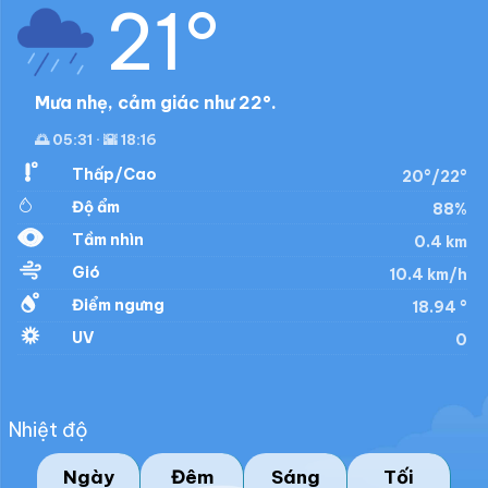
21°
Mưa nhẹ, cảm giác như 22°.
🌅 05:31 · 🌇 18:16
Thấp/Cao
20°/22°
Độ ẩm
88%
Tầm nhìn
0.4 km
Gió
10.4 km/h
Điểm ngưng
18.94 °
UV
0
Nhiệt độ
Ngày
Đêm
Sáng
Tối