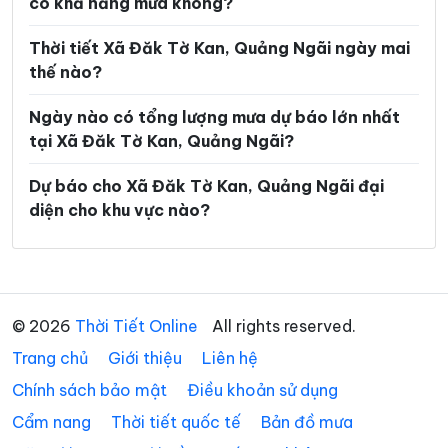
có khả năng mưa không?
Xã Mộ Đức
Xã Mô Rai
Thời tiết Xã Đăk Tờ Kan, Quảng Ngãi ngày mai
Xã Nghĩa Giang
Xã Ngọc Linh
thế nào?
Xã Ngọk Bay
Xã Ngọk Réo
Ngày nào có tổng lượng mưa dự báo lớn nhất
tại Xã Đăk Tờ Kan, Quảng Ngãi?
Xã Ngọk Tụ
Xã Nguyễn Nghiêm
Xã Phước Giang
Xã Rờ Kơi
Dự báo cho Xã Đăk Tờ Kan, Quảng Ngãi đại
diện cho khu vực nào?
Xã Sa Bình
Xã Sa Loong
Xã Sa Thầy
Xã Sơn Hà
Xã Sơn Hạ
Xã Sơn Kỳ
© 2026
Thời Tiết Online
All rights reserved.
Xã Sơn Linh
Xã Sơn Mai
Trang chủ
Giới thiệu
Liên hệ
Xã Sơn Tây
Xã Sơn Tây Hạ
Chính sách bảo mật
Điều khoản sử dụng
Xã Sơn Tây Thượng
Xã Sơn Tịnh
Cẩm nang
Thời tiết quốc tế
Bản đồ mưa