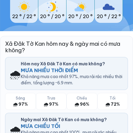
22 °
/
22 °
20 °
/
20 °
20 °
/
20 °
20 °
/
22 °
Xã Đăk Tờ Kan hôm nay & ngày mai có mưa
không?
Hôm nay Xã Đăk Tờ Kan có mưa không?
🌧️
MƯA NHIỀU THỜI ĐIỂM
Khả năng mưa cao nhất 97%, mưa rải rác nhiều thời
điểm, tổng lượng ~6.9 mm.
Sáng
Trưa
Chiều
Tối
🌧️ 97%
🌧️ 97%
🌧️ 96%
🌧️ 72%
Ngày mai Xã Đăk Tờ Kan có mưa không?
🌧️
MƯA CHIỀU TỐI
Khả năng mưa cao nhất 100%, mưa rải rác nhiều