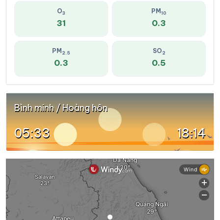
O
PM
3
10
31
0.3
PM
SO
2.5
2
0.3
0.5
Bình minh / Hoàng hôn
05:33
18:14