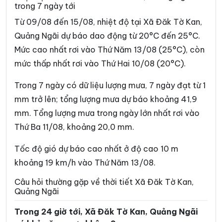
Xã Đăk Rơ Wa
Xã Đăk Rve
trong 7 ngày tới
Xã Đăk Sao
Xã Đăk Tô
Từ 09/08 đến 15/08, nhiệt độ tại Xã Đăk Tờ Kan,
Quảng Ngãi dự báo dao động từ 20°C đến 25°C.
Xã Đăk Ui
Xã Đặng Thùy Trâm
Mức cao nhất rơi vào Thứ Năm 13/08 (25°C), còn
Xã Đình Cương
Xã Đông Sơn
mức thấp nhất rơi vào Thứ Hai 10/08 (20°C).
Xã Đông Trà Bồng
Xã Dục Nông
Trong 7 ngày có dữ liệu lượng mưa, 7 ngày đạt từ 1
Xã Ia Chim
Xã Ia Đal
mm trở lên; tổng lượng mưa dự báo khoảng 41,9
mm. Tổng lượng mưa trong ngày lớn nhất rơi vào
Xã Ia Tơi
Xã Khánh Cường
Thứ Ba 11/08, khoảng 20,0 mm.
Xã Kon Braih
Xã Kon Đào
Tốc độ gió dự báo cao nhất ở độ cao 10 m
Xã Kon Plông
Xã Lân Phong
khoảng 19 km/h vào Thứ Năm 13/08.
Xã Long Phụng
Xã Măng Bút
Câu hỏi thường gặp về thời tiết Xã Đăk Tờ Kan,
Quảng Ngãi
Xã Măng Đen
Xã Măng Ri
Trong 24 giờ tới, Xã Đăk Tờ Kan, Quảng Ngãi
Xã Minh Long
Xã Mỏ Cày