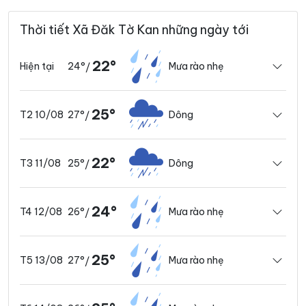
Thời tiết Xã Đăk Tờ Kan những ngày tới
22°
24°
Mưa rào nhẹ
Hiện tại
/
25°
27°
Dông
T2 10/08
/
22°
25°
Dông
T3 11/08
/
24°
26°
Mưa rào nhẹ
T4 12/08
/
25°
27°
Mưa rào nhẹ
T5 13/08
/