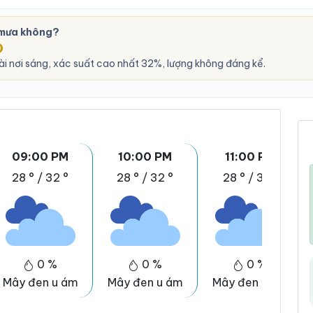
 mưa không?
O
i nơi sáng, xác suất cao nhất 32%, lượng không đáng kể.
09:00 PM
10:00 PM
11:00 PM
28 °
/
32 °
28 °
/
32 °
28 °
/
31 °
0 %
0 %
0 %
Mây đen u ám
Mây đen u ám
Mây đen u ám