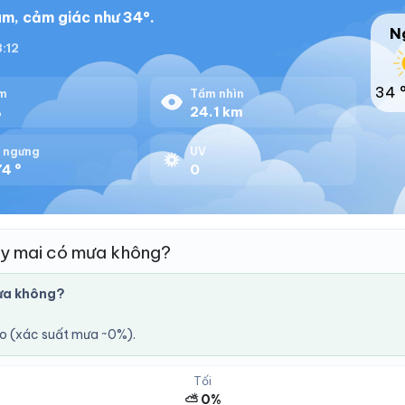
m, cảm giác như 34°.
N
8:12
34 
m
Tầm nhìn
%
24.1 km
 ngưng
UV
4 °
0
y mai có mưa không?
ưa không?
áo (xác suất mưa ~0%).
Tối
⛅ 0%