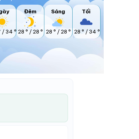
gày
Đêm
Sáng
Tối
°
/
34 °
28 °
/
28 °
28 °
/
28 °
28 °
/
34 °