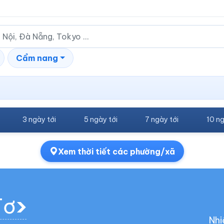
Cẩm nang
3 ngày tới
5 ngày tới
7 ngày tới
10 ng
Xem thời tiết các phường/xã
Tơ
Nhi