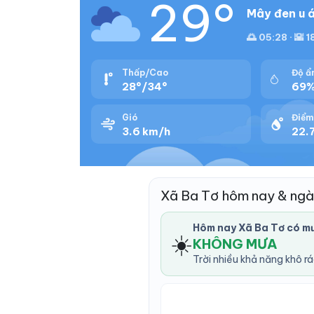
29°
Mây đen u á
🌅 05:28 · 🌇 1
Thấp/Cao
Độ ẩ
28°/34°
69
Gió
Điểm
3.6 km/h
22.7
Xã Ba Tơ hôm nay & ngà
Hôm nay Xã Ba Tơ có m
☀️
KHÔNG MƯA
Trời nhiều khả năng khô r