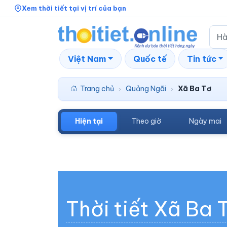
Xem thời tiết tại vị trí của bạn
Việt Nam
Quốc tế
Tin tức
Trang chủ
Quảng Ngãi
Xã Ba Tơ
›
›
Hiện tại
Theo giờ
Ngày mai
Thời tiết Xã Ba 