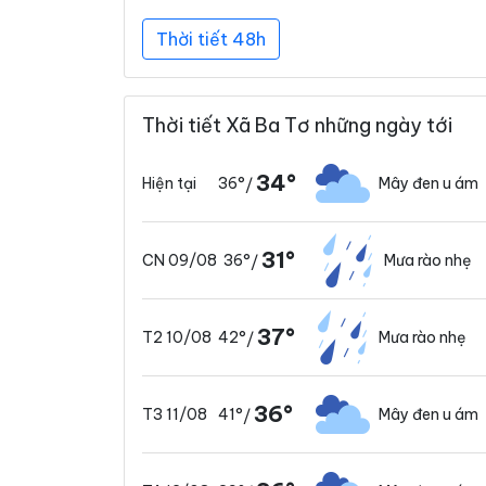
Thời tiết 48h
Thời tiết Xã Ba Tơ những ngày tới
34°
36°
Mây đen u ám
Hiện tại
/
31°
36°
Mưa rào nhẹ
CN 09/08
/
37°
42°
Mưa rào nhẹ
T2 10/08
/
36°
41°
Mây đen u ám
T3 11/08
/