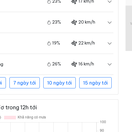
23%
17 km/h
23%
20 km/h
19%
22 km/h
26%
16 km/h
ng
i
7 ngày tới
10 ngày tới
15 ngày tới
ơ trong 12h tới