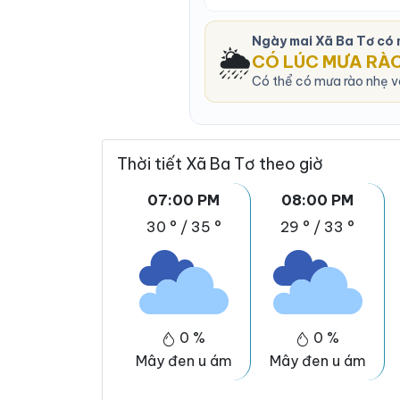
Ngày mai Xã Ba Tơ có
🌦️
CÓ LÚC MƯA RÀ
Có thể có mưa rào nhẹ và
Thời tiết Xã Ba Tơ theo giờ
07:00 PM
08:00 PM
30 °
/
35 °
29 °
/
33 °
0 %
0 %
Mây đen u ám
Mây đen u ám