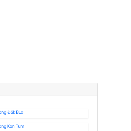
ờng Đăk BLa
ờng Kon Tum