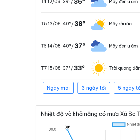
36°
39°
Mây đen u ám
T4 12/08
/
38°
40°
Mây rải rác
T5 13/08
/
37°
40°
Mây đen u ám
T6 14/08
/
33°
37°
Trời quang đã
T7 15/08
/
Ngày mai
3 ngày tới
5 ngày tớ
Nhiệt độ và khả năng có mưa Xã Ba T