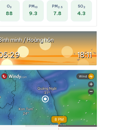
O
PM
PM
SO
3
10
2.5
2
88
9.3
7.8
4.3
Bình minh / Hoàng hôn
05:29
18:11