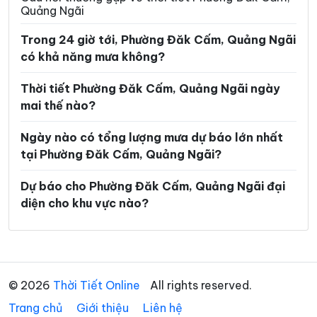
Xã Minh Long
Xã Mỏ Cày
Quảng Ngãi
Xã Mộ Đức
Xã Mô Rai
Trong 24 giờ tới, Phường Đăk Cấm, Quảng Ngãi
có khả năng mưa không?
Xã Nghĩa Giang
Xã Ngọc Linh
Xã Ngọk Bay
Xã Ngọk Réo
Thời tiết Phường Đăk Cấm, Quảng Ngãi ngày
mai thế nào?
Xã Ngọk Tụ
Xã Nguyễn Nghiêm
Ngày nào có tổng lượng mưa dự báo lớn nhất
Xã Phước Giang
Xã Rờ Kơi
tại Phường Đăk Cấm, Quảng Ngãi?
Xã Sa Bình
Xã Sa Loong
Dự báo cho Phường Đăk Cấm, Quảng Ngãi đại
Xã Sa Thầy
Xã Sơn Hà
diện cho khu vực nào?
Xã Sơn Hạ
Xã Sơn Kỳ
Xã Sơn Linh
Xã Sơn Mai
Xã Sơn Tây
Xã Sơn Tây Hạ
© 2026
Thời Tiết Online
All rights reserved.
Trang chủ
Xã Sơn Tây Thượng
Giới thiệu
Liên hệ
Xã Sơn Tịnh