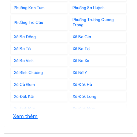
Phường Kon Tum
Phường Sa Huỳnh
Phường Trương Quang
Phường Trà Câu
Trọng
Xã Ba Động
Xã Ba Gia
Xã Ba Tô
Xã Ba Tơ
Xã Ba Vinh
Xã Ba Xa
Xã Bình Chương
Xã Bờ Y
Xã Cà Đam
Xã Đăk Hà
Xã Đăk Kôi
Xã Đăk Long
Xã Đăk Mar
Xã Đăk Môn
Xem thêm
Xã Đăk Pék
Xã Đăk Plô
Xã Đăk Pxi
Xã Đăk Rơ Wa