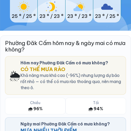
25 °
/
25 °
23 °
/
23 °
23 °
/
23 °
23 °
/
25 °
Phường Đăk Cấm hôm nay & ngày mai có mưa
không?
Hôm nay Phường Đăk Cấm có mưa không?
CÓ THỂ MƯA RÀO
🌦️
Khả năng mưa khá cao (~96%) nhưng lượng dự báo
rất nhỏ — có thể có mưa rào thoáng qua, nên mang
theo ô.
Chiều
Tối
🌧️ 96%
🌧️ 94%
Ngày mai Phường Đăk Cấm có mưa không?
MƯA NHIỀU THỜI ĐIỂM