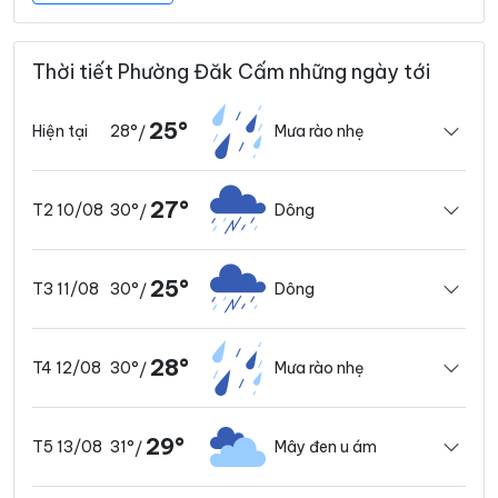
Thời tiết Phường Đăk Cấm những ngày tới
25°
28°
Mưa rào nhẹ
Hiện tại
/
27°
30°
Dông
T2 10/08
/
25°
30°
Dông
T3 11/08
/
28°
30°
Mưa rào nhẹ
T4 12/08
/
29°
31°
Mây đen u ám
T5 13/08
/