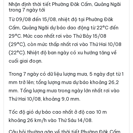
Nhận định thời tiết Phường Đăk Cấm, Quảng Ngãi
Xã Đăk Rve
Xã Đăk Sao
trong 7 ngày tới
Xã Đăk Tô
Xã Đăk Tờ Kan
Từ 09/08 đến 15/08, nhiệt độ tại Phường Đăk
Cấm, Quảng Ngãi dự báo dao động từ 22°C đến
Xã Đăk Ui
Xã Đặng Thùy Trâm
29°C. Mức cao nhất rơi vào Thứ Bảy 15/08
Xã Đình Cương
Xã Đông Sơn
(29°C), còn mức thấp nhất rơi vào Thứ Hai 10/08
(22°C). Nhiệt độ ban ngày có xu hướng tăng về
Xã Đông Trà Bồng
Xã Dục Nông
cuối giai đoạn.
Xã Ia Chim
Xã Ia Đal
Trong 7 ngày có dữ liệu lượng mưa, 5 ngày đạt từ 1
Xã Ia Tơi
Xã Khánh Cường
mm trở lên; tổng lượng mưa dự báo khoảng 26,2
Xã Kon Braih
Xã Kon Đào
mm. Tổng lượng mưa trong ngày lớn nhất rơi vào
Thứ Hai 10/08, khoảng 9,0 mm.
Xã Kon Plông
Xã Lân Phong
Xã Long Phụng
Xã Măng Bút
Tốc độ gió dự báo cao nhất ở độ cao 10 m
khoảng 26 km/h vào Thứ Sáu 14/08.
Xã Măng Đen
Xã Măng Ri
Câu hỏi thường gặp về thời tiết Phường Đăk Cấm,