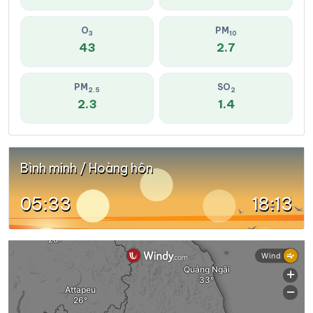
O
PM
3
10
43
2.7
PM
SO
2.5
2
2.3
1.4
Bình minh / Hoàng hôn
05:33
18:13