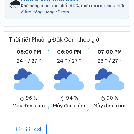
🌧️
Khả năng mưa cao nhất 84%, mưa rải rác nhiều thời
điểm, tổng lượng ~9 mm.
Thời tiết Phường Đăk Cấm theo giờ
05:00 PM
06:00 PM
07:00 PM
24 °
/
27 °
24 °
/
27 °
23 °
/
27 °
96 %
94 %
90 %
Mây đen u ám
Mây đen u ám
Mây đen u ám
Thời tiết 48h