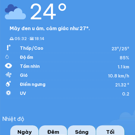
24°
Mây đen u ám, cảm giác như 27°.
🌅 05:32 · 🌇 18:14
Thấp/Cao
23°/25°
Độ ẩm
85%
Tầm nhìn
1.1 km
Gió
10.8 km/h
Điểm ngưng
21.32 °
UV
0.2
Nhiệt độ
Ngày
Đêm
Sáng
Tối