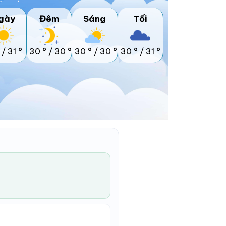
gày
Đêm
Sáng
Tối
/
31 °
30 °
/
30 °
30 °
/
30 °
30 °
/
31 °