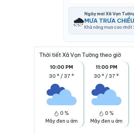
Ngày mai Xã Vạn Tườn
🌧️
MƯA TRƯA CHIỀ
Khả năng mưa cao nhất 2
Thời tiết Xã Vạn Tường theo giờ
10:00 PM
11:00 PM
30 °
/
37 °
30 °
/
37 °
0 %
0 %
Mây đen u ám
Mây đen u ám