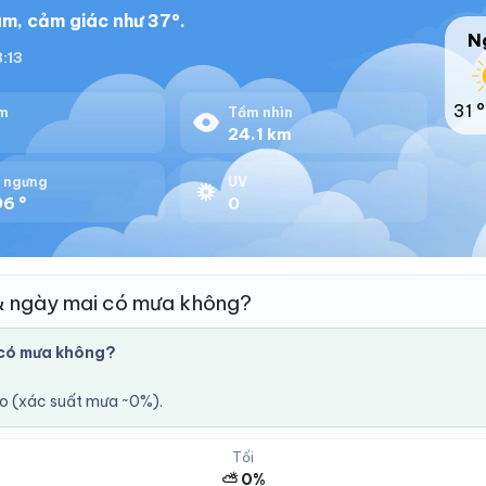
m, cảm giác như 37°.
N
8:13
31 °
m
Tầm nhìn
%
24.1 km
 ngưng
UV
96 °
0
& ngày mai có mưa không?
có mưa không?
áo (xác suất mưa ~0%).
Tối
⛅ 0%