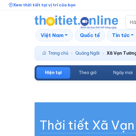
Xem thời tiết tại vị trí của bạn
Việt Nam
Quốc tế
Tin tức
Trang chủ
Quảng Ngãi
Xã Vạn Tườn
›
›
Hiện tại
Theo giờ
Ngày mai
Thời tiết Xã Vạ