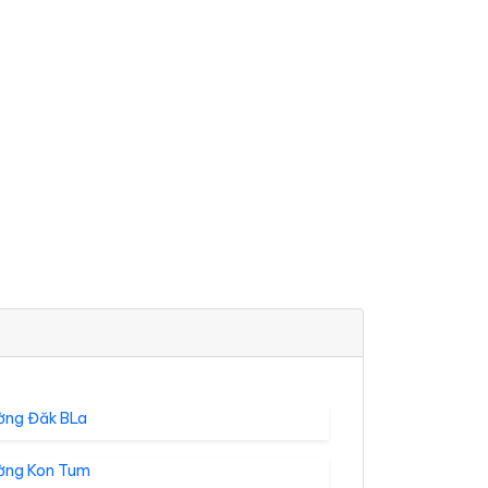
ờng Đăk BLa
ờng Kon Tum