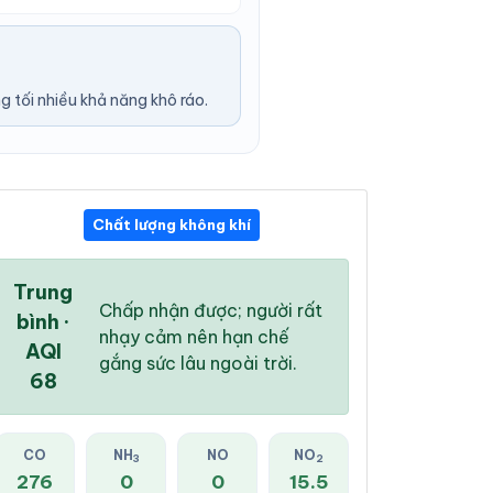
 tối nhiều khả năng khô ráo.
Chất lượng không khí
03:00 AM
04:00 AM
05:00 AM
30 °
/
37 °
30 °
/
37 °
30 °
/
36 °
Trung
Chấp nhận được; người rất
bình ·
nhạy cảm nên hạn chế
AQI
gắng sức lâu ngoài trời.
68
1 %
3 %
9 %
Mây đen u ám
Mây đen u ám
Mây đen u ám
CO
NH
NO
NO
3
2
276
0
0
15.5