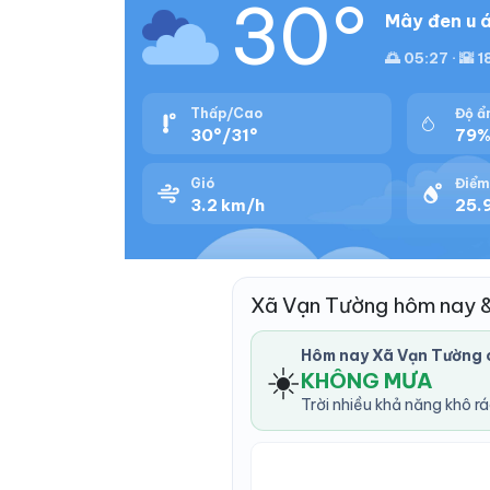
30°
Mây đen u á
🌅 05:27 · 🌇 1
Thấp/Cao
Độ ẩ
30°/31°
79
Gió
Điểm
3.2 km/h
25.
Xã Vạn Tường hôm nay 
Hôm nay Xã Vạn Tường 
☀️
KHÔNG MƯA
Trời nhiều khả năng khô r