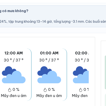
g có mưa không?
U
4%, tập trung khoảng 13–14 giờ, tổng lượng ~3.1 mm. Các buổi sáng
12:00 AM
01:00 AM
02:00 AM
30 °
/
37 °
30 °
/
37 °
30 °
/
37 °
0 %
0 %
0 %
Mây đen u ám
Mây đen u ám
Mây đen u ám