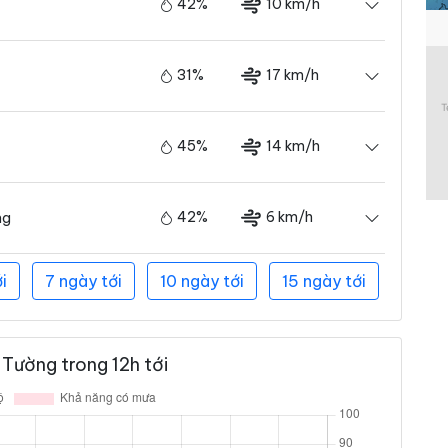
42%
10 km/h
31%
17 km/h
45%
14 km/h
42%
6 km/h
ng
i
7 ngày tới
10 ngày tới
15 ngày tới
Tường trong 12h tới