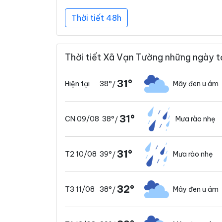
Thời tiết 48h
Thời tiết Xã Vạn Tường những ngày t
31°
38°
Mây đen u ám
Hiện tại
/
31°
38°
Mưa rào nhẹ
CN 09/08
/
31°
39°
Mưa rào nhẹ
T2 10/08
/
32°
38°
Mây đen u ám
T3 11/08
/