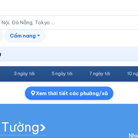
Cẩm nang
g
3 ngày tới
5 ngày tới
7 ngày tới
10 ng
Xem thời tiết các phường/xã
n Tường
Nhi