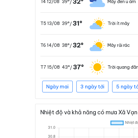
32°
39°
Mây đen u ám
T4 12/08
/
31°
39°
Trời ít mây
T5 13/08
/
32°
38°
Mây rải rác
T6 14/08
/
37°
43°
Trời quang đã
T7 15/08
/
Ngày mai
3 ngày tới
5 ngày tớ
Nhiệt độ và khả năng có mưa Xã Vạn 