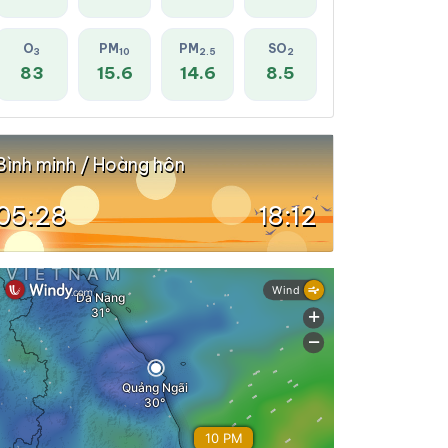
O
PM
PM
SO
3
10
2.5
2
83
15.6
14.6
8.5
Bình minh / Hoàng hôn
05:28
18:12