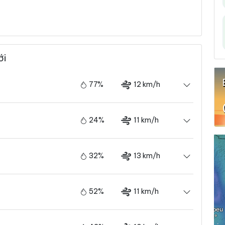
ới
77%
12 km/h
24%
11 km/h
32%
13 km/h
52%
11 km/h