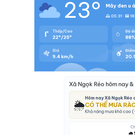
23°
Mây đen u á
🌅 05:31 · 🌇 18
Thấp/Cao
Độ ẩ
22°/25°
88
Gió
Điểm
9.4 km/h
20.9
Xã Ngọk Réo hôm nay &
Hôm nay Xã Ngọk Réo 
🌦️
CÓ THỂ MƯA RÀ
Khả năng mưa khá cao (~
Ch
🌧️