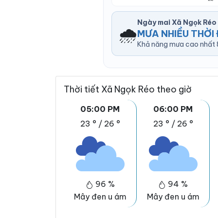
Ngày mai Xã Ngọk Réo
🌧️
MƯA NHIỀU THỜI 
Khả năng mưa cao nhất 8
Thời tiết Xã Ngọk Réo theo giờ
05:00 PM
06:00 PM
23 °
/
26 °
23 °
/
26 °
96 %
94 %
Mây đen u ám
Mây đen u ám