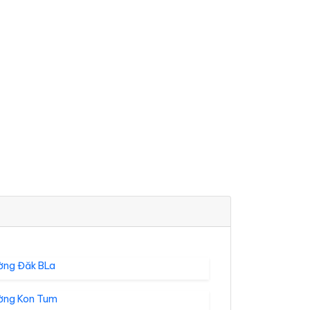
ờng Đăk BLa
ờng Kon Tum