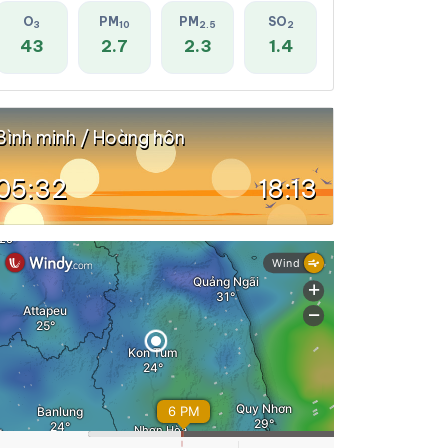
O
PM
PM
SO
3
10
2.5
2
43
2.7
2.3
1.4
Bình minh / Hoàng hôn
05:32
18:13