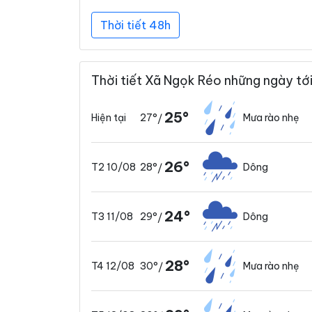
Thời tiết 48h
Thời tiết Xã Ngọk Réo những ngày tớ
25°
27°
Mưa rào nhẹ
Hiện tại
/
26°
28°
Dông
T2 10/08
/
24°
29°
Dông
T3 11/08
/
28°
30°
Mưa rào nhẹ
T4 12/08
/