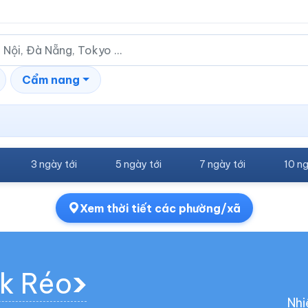
Cẩm nang
3 ngày tới
5 ngày tới
7 ngày tới
10 ng
Xem thời tiết các phường/xã
ọk Réo
Nhi