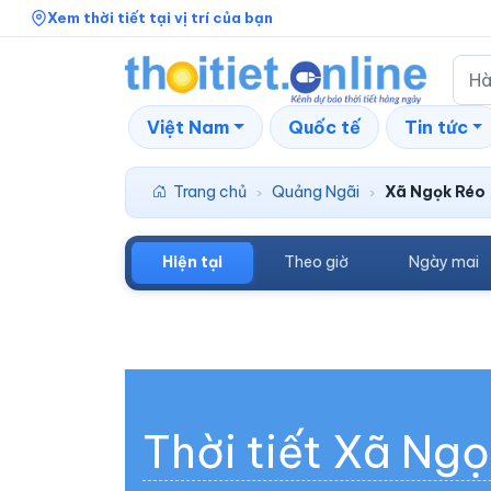
Xem thời tiết tại vị trí của bạn
Việt Nam
Quốc tế
Tin tức
Trang chủ
Quảng Ngãi
Xã Ngọk Réo
›
›
Hiện tại
Theo giờ
Ngày mai
Thời tiết Xã Ng