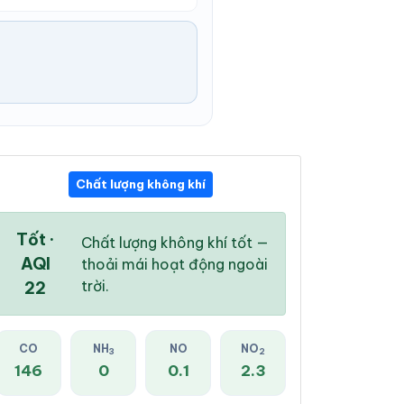
Chất lượng không khí
10:00 PM
11:00 PM
12:00 AM
22 °
/
26 °
22 °
/
26 °
22 °
/
26 °
Tốt ·
Chất lượng không khí tốt —
AQI
thoải mái hoạt động ngoài
trời.
22
68 %
54 %
39 %
CO
NH
NO
NO
3
2
Mây đen u ám
Mây đen u ám
Mây đen u ám
146
0
0.1
2.3