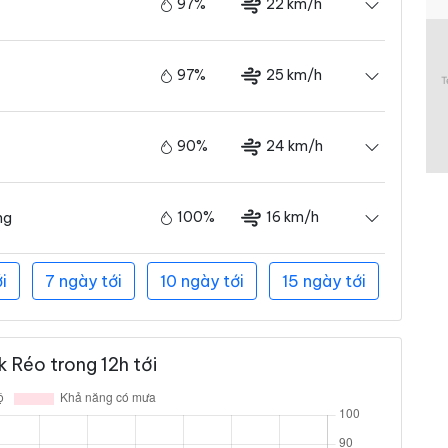
97%
22 km/h
97%
25 km/h
90%
24 km/h
100%
16 km/h
ng
i
7 ngày tới
10 ngày tới
15 ngày tới
 Réo trong 12h tới