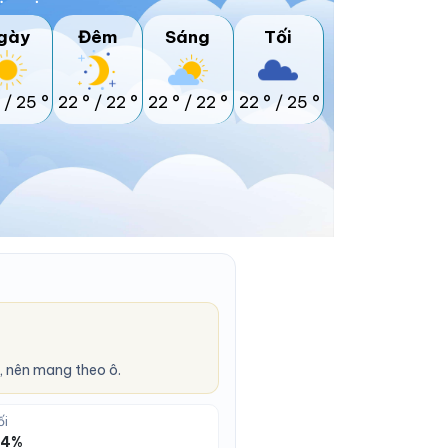
gày
Đêm
Sáng
Tối
/
25 °
22 °
/
22 °
22 °
/
22 °
22 °
/
25 °
 nên mang theo ô.
ối
 94%