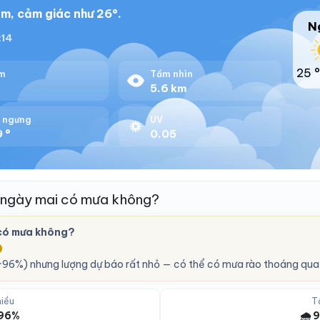
m, cảm giác như 26°.
N
:14
25 °
m
Tầm nhìn
%
5.6 km
 ngưng
UV
 °
0.05
 ngày mai có mưa không?
có mưa không?
O
96%) nhưng lượng dự báo rất nhỏ — có thể có mưa rào thoáng qua,
iều
T
 96%
🌧️