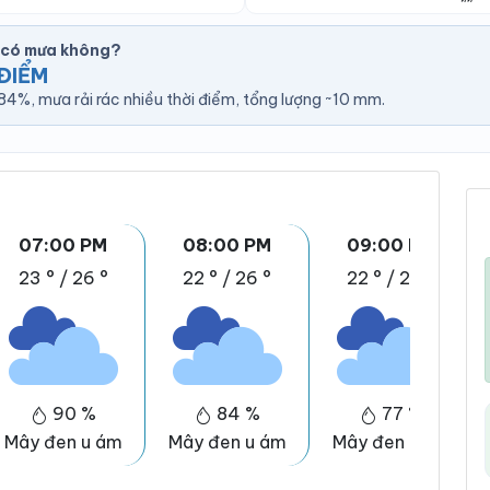
 có mưa không?
ĐIỂM
4%, mưa rải rác nhiều thời điểm, tổng lượng ~10 mm.
07:00 PM
08:00 PM
09:00 PM
23 °
/
26 °
22 °
/
26 °
22 °
/
26 °
90 %
84 %
77 %
Mây đen u ám
Mây đen u ám
Mây đen u ám