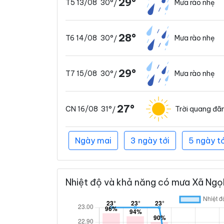
29°
30°
Mưa rào nhẹ
T5 13/08
/
28°
30°
Mưa rào nhẹ
T6 14/08
/
29°
30°
Mưa rào nhẹ
T7 15/08
/
27°
31°
Trời quang đã
CN 16/08
/
Ngày mai
3 ngày tới
5 ngày tớ
Nhiệt độ và khả năng có mưa Xã Ngọk