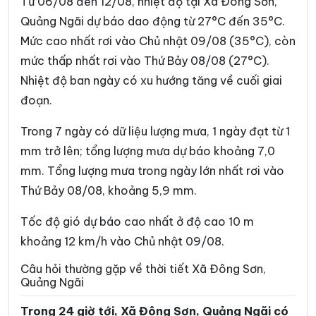
Từ 06/08 đến 12/08, nhiệt độ tại Xã Đông Sơn,
Quảng Ngãi dự báo dao động từ 27°C đến 35°C.
Xã Đăk Tờ Kan
Xã Đăk Ui
Mức cao nhất rơi vào Chủ nhật 09/08 (35°C), còn
Xã Đặng Thùy Trâm
Xã Đình Cương
mức thấp nhất rơi vào Thứ Bảy 08/08 (27°C).
Nhiệt độ ban ngày có xu hướng tăng về cuối giai
Xã Đông Trà Bồng
Xã Dục Nông
đoạn.
Xã Ia Chim
Xã Ia Đal
Trong 7 ngày có dữ liệu lượng mưa, 1 ngày đạt từ 1
Xã Ia Tơi
Xã Khánh Cường
mm trở lên; tổng lượng mưa dự báo khoảng 7,0
Xã Kon Braih
Xã Kon Đào
mm. Tổng lượng mưa trong ngày lớn nhất rơi vào
Thứ Bảy 08/08, khoảng 5,9 mm.
Xã Kon Plông
Xã Lân Phong
Xã Long Phụng
Xã Măng Bút
Tốc độ gió dự báo cao nhất ở độ cao 10 m
khoảng 12 km/h vào Chủ nhật 09/08.
Xã Măng Đen
Xã Măng Ri
Câu hỏi thường gặp về thời tiết Xã Đông Sơn,
Xã Minh Long
Xã Mỏ Cày
Quảng Ngãi
Xã Mộ Đức
Xã Mô Rai
Trong 24 giờ tới, Xã Đông Sơn, Quảng Ngãi có