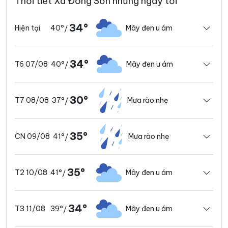
Thời tiết Xã Đông Sơn những ngày tới
34°
40°
Mây đen u ám
Hiện tại
/
34°
40°
Mây đen u ám
T6 07/08
/
30°
37°
Mưa rào nhẹ
T7 08/08
/
35°
41°
Mưa rào nhẹ
CN 09/08
/
35°
41°
Mây đen u ám
T2 10/08
/
34°
39°
Mây đen u ám
T3 11/08
/