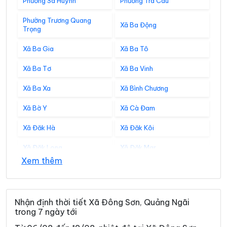
Phường Sa Huỳnh
Phường Trà Câu
Phường Trương Quang
Xã Ba Động
Trọng
Xã Ba Gia
Xã Ba Tô
Xã Ba Tơ
Xã Ba Vinh
Xã Ba Xa
Xã Bình Chương
Xã Bờ Y
Xã Cà Đam
Xã Đăk Hà
Xã Đăk Kôi
Xã Đăk Long
Xã Đăk Mar
Xem thêm
Xã Đăk Môn
Xã Đăk Pék
Xã Đăk Plô
Xã Đăk Pxi
Nhận định thời tiết Xã Đông Sơn, Quảng Ngãi
Xã Đăk Rơ Wa
Xã Đăk Rve
trong 7 ngày tới
Xã Đăk Sao
Xã Đăk Tô