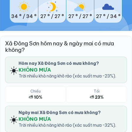
34 °
/
34 °
27 °
/
27 °
27 °
/
27 °
27 °
/
34 °
Xã Đông Sơn hôm nay & ngày mai có mưa
không?
Hôm nay Xã Đông Sơn có mưa không?
☀️
KHÔNG MƯA
Trời nhiều khả năng khô ráo (xác suất mưa ~23%).
Chiều
Tối
⛅ 10%
⛅ 23%
Ngày mai Xã Đông Sơn có mưa không?
☀️
KHÔNG MƯA
Trời nhiều khả năng khô ráo (xác suất mưa ~32%).