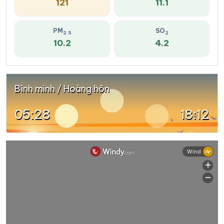
121
11.1
PM
SO
2.5
2
10.2
4.2
Bình minh / Hoàng hôn
05:28
18:12