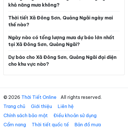
khả năng mưa không?
Xã Nghĩa Giang
Xã Ngọc Linh
Xã Ngọk Bay
Xã Ngọk Réo
Thời tiết Xã Đông Sơn, Quảng Ngãi ngày mai
thế nào?
Xã Ngọk Tụ
Xã Nguyễn Nghiêm
Ngày nào có tổng lượng mưa dự báo lớn nhất
Xã Phước Giang
Xã Rờ Kơi
tại Xã Đông Sơn, Quảng Ngãi?
Xã Sa Bình
Xã Sa Loong
Dự báo cho Xã Đông Sơn, Quảng Ngãi đại diện
Xã Sa Thầy
Xã Sơn Hà
cho khu vực nào?
Xã Sơn Hạ
Xã Sơn Kỳ
Xã Sơn Linh
Xã Sơn Mai
Xã Sơn Tây
Xã Sơn Tây Hạ
© 2026
Thời Tiết Online
All rights reserved.
Trang chủ
Xã Sơn Tây Thượng
Giới thiệu
Liên hệ
Xã Sơn Tịnh
Chính sách bảo mật
Điều khoản sử dụng
Xã Tây Trà
Xã Tây Trà Bồng
Cẩm nang
Thời tiết quốc tế
Bản đồ mưa