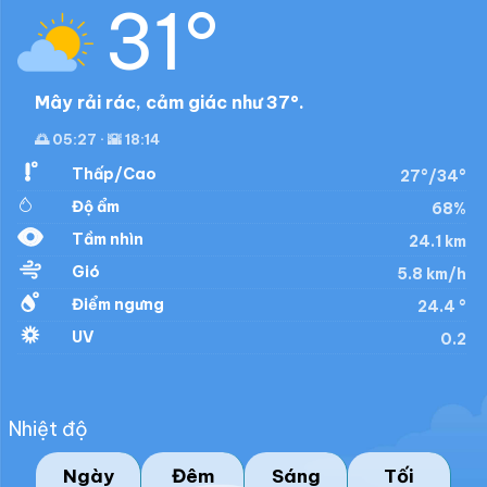
31°
Mây rải rác, cảm giác như 37°.
🌅 05:27 · 🌇 18:14
Thấp/Cao
27°/34°
Độ ẩm
68%
Tầm nhìn
24.1 km
Gió
5.8 km/h
Điểm ngưng
24.4 °
UV
0.2
Nhiệt độ
Ngày
Đêm
Sáng
Tối