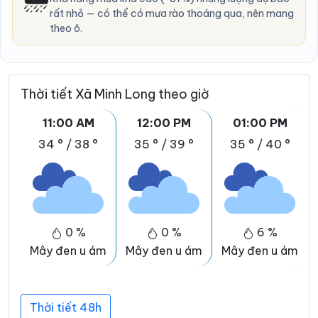
rất nhỏ — có thể có mưa rào thoáng qua, nên mang
theo ô.
Thời tiết Xã Minh Long theo giờ
11:00 AM
12:00 PM
01:00 PM
34 °
/
38 °
35 °
/
39 °
35 °
/
40 °
0 %
0 %
6 %
Mây đen u ám
Mây đen u ám
Mây đen u ám
Thời tiết 48h