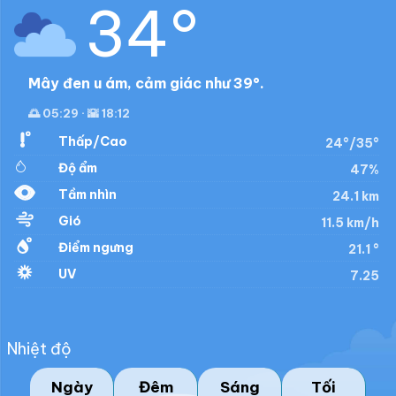
34°
Mây đen u ám, cảm giác như 39°.
🌅 05:29 · 🌇 18:12
Thấp/Cao
24°/35°
Độ ẩm
47%
Tầm nhìn
24.1 km
Gió
11.5 km/h
Điểm ngưng
21.1 °
UV
7.25
Nhiệt độ
Ngày
Đêm
Sáng
Tối