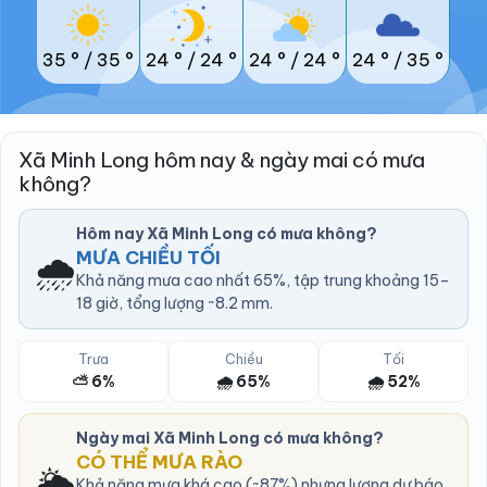
35 °
/
35 °
24 °
/
24 °
24 °
/
24 °
24 °
/
35 °
Xã Minh Long hôm nay & ngày mai có mưa
không?
Hôm nay Xã Minh Long có mưa không?
🌧️
MƯA CHIỀU TỐI
Khả năng mưa cao nhất 65%, tập trung khoảng 15–
18 giờ, tổng lượng ~8.2 mm.
Trưa
Chiều
Tối
⛅ 6%
🌧️ 65%
🌧️ 52%
Ngày mai Xã Minh Long có mưa không?
CÓ THỂ MƯA RÀO
🌦️
Khả năng mưa khá cao (~87%) nhưng lượng dự báo