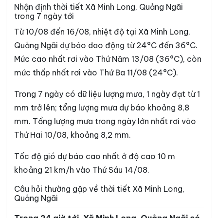
Nhận định thời tiết Xã Minh Long, Quảng Ngãi
Xã Đăk Rơ Wa
Xã Đăk Rve
trong 7 ngày tới
Xã Đăk Sao
Xã Đăk Tô
Từ 10/08 đến 16/08, nhiệt độ tại Xã Minh Long,
Quảng Ngãi dự báo dao động từ 24°C đến 36°C.
Xã Đăk Tờ Kan
Xã Đăk Ui
Mức cao nhất rơi vào Thứ Năm 13/08 (36°C), còn
Xã Đặng Thùy Trâm
Xã Đình Cương
mức thấp nhất rơi vào Thứ Ba 11/08 (24°C).
Xã Đông Sơn
Xã Đông Trà Bồng
Trong 7 ngày có dữ liệu lượng mưa, 1 ngày đạt từ 1
Xã Dục Nông
Xã Ia Chim
mm trở lên; tổng lượng mưa dự báo khoảng 8,8
mm. Tổng lượng mưa trong ngày lớn nhất rơi vào
Xã Ia Đal
Xã Ia Tơi
Thứ Hai 10/08, khoảng 8,2 mm.
Xã Khánh Cường
Xã Kon Braih
Tốc độ gió dự báo cao nhất ở độ cao 10 m
Xã Kon Đào
Xã Kon Plông
khoảng 21 km/h vào Thứ Sáu 14/08.
Xã Lân Phong
Xã Long Phụng
Câu hỏi thường gặp về thời tiết Xã Minh Long,
Quảng Ngãi
Xã Măng Bút
Xã Măng Đen