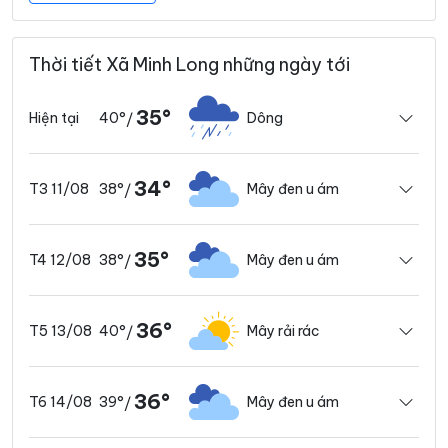
Thời tiết Xã Minh Long những ngày tới
35°
40°
Dông
Hiện tại
/
34°
38°
Mây đen u ám
T3 11/08
/
35°
38°
Mây đen u ám
T4 12/08
/
36°
40°
Mây rải rác
T5 13/08
/
36°
39°
Mây đen u ám
T6 14/08
/