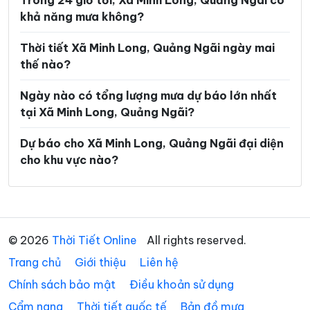
Trong 24 giờ tới, Xã Minh Long, Quảng Ngãi có
Xã Măng Ri
Xã Mỏ Cày
khả năng mưa không?
Xã Mộ Đức
Xã Mô Rai
Thời tiết Xã Minh Long, Quảng Ngãi ngày mai
Xã Nghĩa Giang
Xã Ngọc Linh
thế nào?
Xã Ngọk Bay
Xã Ngọk Réo
Ngày nào có tổng lượng mưa dự báo lớn nhất
tại Xã Minh Long, Quảng Ngãi?
Xã Ngọk Tụ
Xã Nguyễn Nghiêm
Xã Phước Giang
Xã Rờ Kơi
Dự báo cho Xã Minh Long, Quảng Ngãi đại diện
cho khu vực nào?
Xã Sa Bình
Xã Sa Loong
Xã Sa Thầy
Xã Sơn Hà
Xã Sơn Hạ
Xã Sơn Kỳ
© 2026
Thời Tiết Online
All rights reserved.
Xã Sơn Linh
Xã Sơn Mai
Trang chủ
Giới thiệu
Liên hệ
Xã Sơn Tây
Xã Sơn Tây Hạ
Chính sách bảo mật
Điều khoản sử dụng
Xã Sơn Tây Thượng
Xã Sơn Tịnh
Cẩm nang
Thời tiết quốc tế
Bản đồ mưa