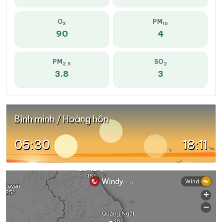
O
PM
3
10
90
4
PM
SO
2.5
2
3.8
3
Bình minh / Hoàng hôn
05:30
18:11