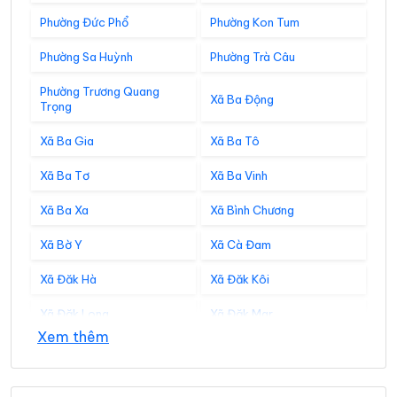
Phường Đức Phổ
Phường Kon Tum
Phường Sa Huỳnh
Phường Trà Câu
Phường Trương Quang
Xã Ba Động
Trọng
Xã Ba Gia
Xã Ba Tô
Xã Ba Tơ
Xã Ba Vinh
Xã Ba Xa
Xã Bình Chương
Xã Bờ Y
Xã Cà Đam
Xã Đăk Hà
Xã Đăk Kôi
Xã Đăk Long
Xã Đăk Mar
Xem thêm
Xã Đăk Môn
Xã Đăk Pék
Xã Đăk Plô
Xã Đăk Pxi