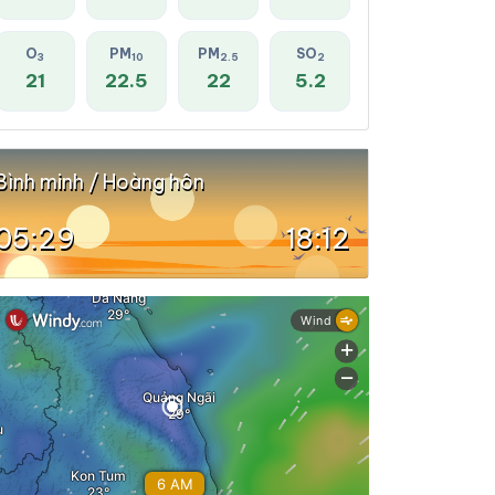
O
PM
PM
SO
3
10
2.5
2
21
22.5
22
5.2
Bình minh / Hoàng hôn
05:29
18:12