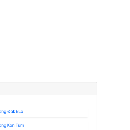
ờng Đăk BLa
ờng Kon Tum