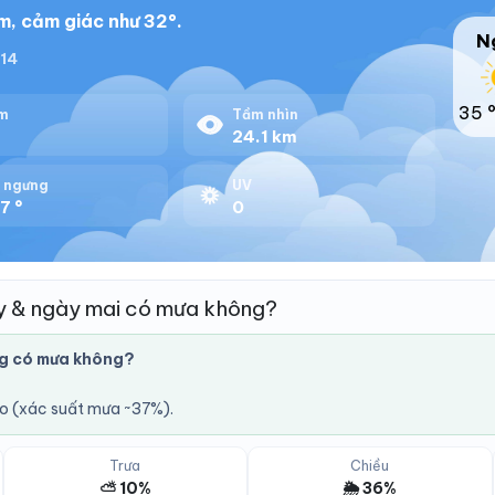
m, cảm giác như 32°.
N
:14
35 
m
Tầm nhìn
%
24.1 km
 ngưng
UV
7 °
0
y & ngày mai có mưa không?
g có mưa không?
áo (xác suất mưa ~37%).
Trưa
Chiều
⛅ 10%
🌦️ 36%