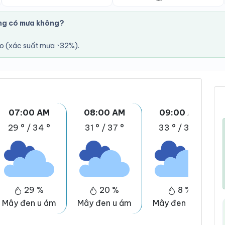
ng có mưa không?
áo (xác suất mưa ~32%).
07:00 AM
08:00 AM
09:00 AM
29 °
/
34 °
31 °
/
37 °
33 °
/
38 °
29 %
20 %
8 %
Mây đen u ám
Mây đen u ám
Mây đen u ám