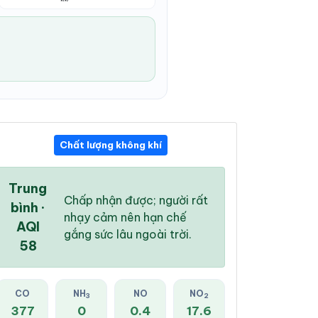
Chất lượng không khí
10:00 AM
11:00 AM
12:00 PM
34 °
/
39 °
35 °
/
39 °
34 °
/
38 °
Trung
Chấp nhận được; người rất
bình ·
nhạy cảm nên hạn chế
AQI
gắng sức lâu ngoài trời.
58
0 %
0 %
4 %
Mây đen u ám
Mây đen u ám
Mây đen u ám
CO
NH
NO
NO
3
2
377
0
0.4
17.6