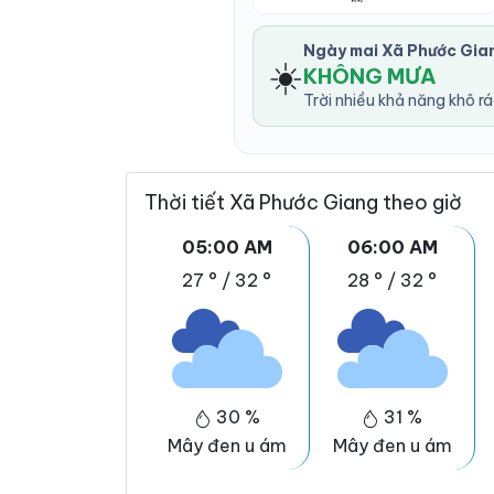
Ngày mai Xã Phước Gia
☀️
KHÔNG MƯA
Trời nhiều khả năng khô r
Thời tiết Xã Phước Giang theo giờ
05:00 AM
06:00 AM
27 °
/
32 °
28 °
/
32 °
30 %
31 %
Mây đen u ám
Mây đen u ám