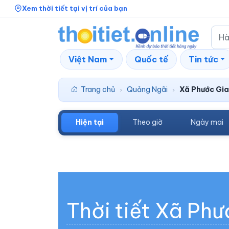
Xem thời tiết tại vị trí của bạn
Việt Nam
Quốc tế
Tin tức
Trang chủ
Quảng Ngãi
Xã Phước Gi
›
›
Hiện tại
Theo giờ
Ngày mai
Thời tiết Xã Ph