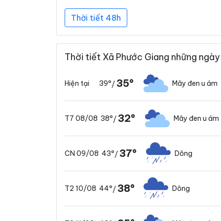
Thời tiết 48h
Thời tiết Xã Phước Giang những ngày 
35°
39°
Mây đen u ám
Hiện tại
/
32°
38°
Mây đen u ám
T7 08/08
/
37°
43°
Dông
CN 09/08
/
38°
44°
Dông
T2 10/08
/