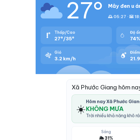
27°
Mây đen u á
🌅 05:27 · 🌇 18
Thấp/Cao
Độ ẩ
27°/35°
74
Gió
Điểm
3.2 km/h
21.9
Xã Phước Giang hôm na
Hôm nay Xã Phước Gian
☀️
KHÔNG MƯA
Trời nhiều khả năng khô r
Sáng
🌦️ 31%