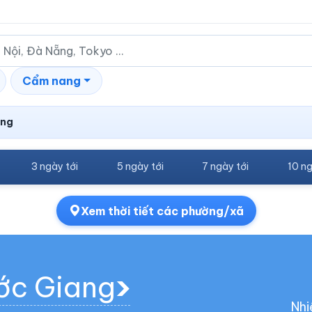
Cẩm nang
ang
3 ngày tới
5 ngày tới
7 ngày tới
10 ng
Xem thời tiết các phường/xã
ước Giang
Nhi