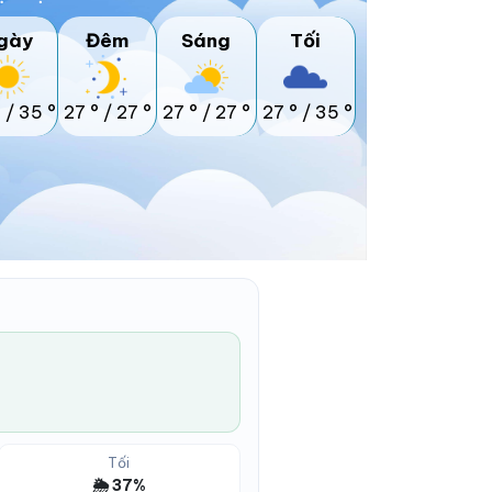
gày
Đêm
Sáng
Tối
°
/
35 °
27 °
/
27 °
27 °
/
27 °
27 °
/
35 °
Tối
🌦️ 37%