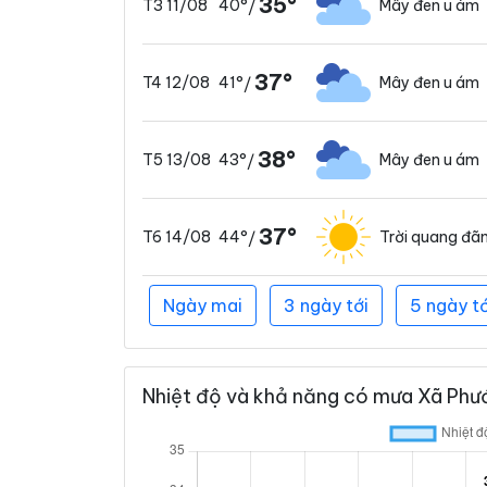
35°
40°
Mây đen u ám
T3 11/08
/
37°
41°
Mây đen u ám
T4 12/08
/
38°
43°
Mây đen u ám
T5 13/08
/
37°
44°
Trời quang đã
T6 14/08
/
Ngày mai
3 ngày tới
5 ngày tớ
Nhiệt độ và khả năng có mưa Xã Phướ