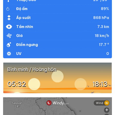
89%
Độ ẩm
868 hPa
Áp suất
7.3 km
Tầm nhìn
18 km/h
Gió
17.7 °
Điểm ngưng
0
UV
Bình minh / Hoàng hôn
05:32
18:13