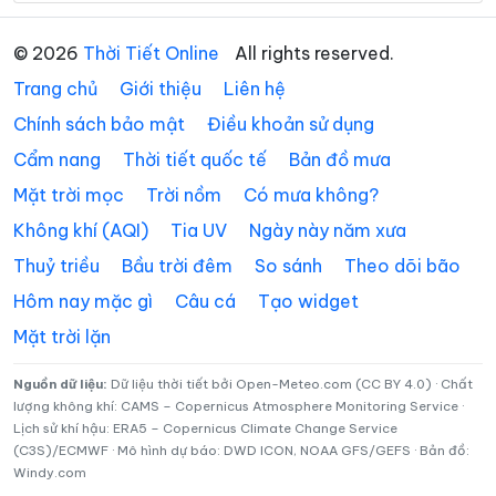
Xã Đăk Plô
Xã Đăk Pxi
© 2026
Thời Tiết Online
All rights reserved.
Trang chủ
Giới thiệu
Liên hệ
Xã Đăk Rơ Wa
Xã Đăk Rve
Chính sách bảo mật
Điều khoản sử dụng
Xã Đăk Sao
Xã Đăk Tô
Cẩm nang
Thời tiết quốc tế
Bản đồ mưa
Xã Đăk Tờ Kan
Xã Đăk Ui
Mặt trời mọc
Trời nồm
Có mưa không?
Xã Đặng Thùy Trâm
Xã Đình Cương
Không khí (AQI)
Tia UV
Ngày này năm xưa
Thuỷ triều
Bầu trời đêm
So sánh
Theo dõi bão
Xã Đông Sơn
Xã Đông Trà Bồng
Hôm nay mặc gì
Câu cá
Tạo widget
Xã Dục Nông
Xã Ia Chim
Mặt trời lặn
Xã Ia Đal
Xã Ia Tơi
Nguồn dữ liệu:
Dữ liệu thời tiết bởi Open-Meteo.com (CC BY 4.0) · Chất
Xã Khánh Cường
Xã Kon Braih
lượng không khí: CAMS – Copernicus Atmosphere Monitoring Service ·
Lịch sử khí hậu: ERA5 – Copernicus Climate Change Service
Xã Kon Đào
Xã Kon Plông
(C3S)/ECMWF · Mô hình dự báo: DWD ICON, NOAA GFS/GEFS · Bản đồ:
Windy.com
Xã Lân Phong
Xã Long Phụng