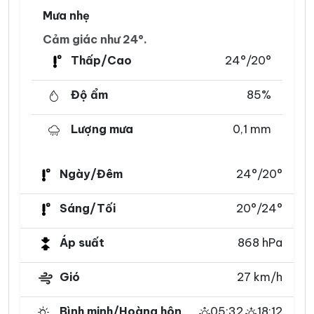
Mưa nhẹ
Cảm giác như 24°.
Thấp/Cao
24°/20°
Độ ẩm
85%
Lượng mưa
0,1 mm
Ngày/Đêm
24°/20°
Sáng/Tối
20°/24°
Áp suất
868 hPa
Gió
27 km/h
Bình minh/Hoàng hôn
05:32
18:12