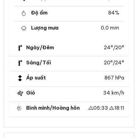
Độ ẩm
84%
Lượng mưa
0,0 mm
Ngày/Đêm
24°/20°
Sáng/Tối
20°/24°
Áp suất
867 hPa
Gió
34 km/h
Bình minh/Hoàng hôn
05:33
18:11