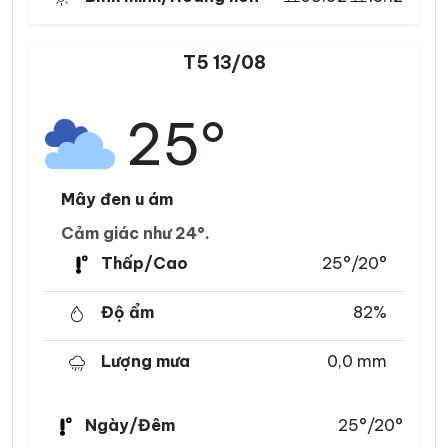
T5 13/08
25°
Mây đen u ám
Cảm giác như 24°.
Thấp/Cao
25°/20°
Độ ẩm
82%
Lượng mưa
0,0 mm
Ngày/Đêm
25°/20°