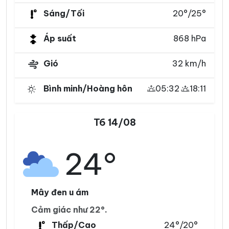
Sáng/Tối
20°/25°
Áp suất
868 hPa
Gió
32 km/h
Bình minh/Hoàng hôn
05:32
18:11
T6 14/08
24°
Mây đen u ám
Cảm giác như 22°.
Thấp/Cao
24°/20°