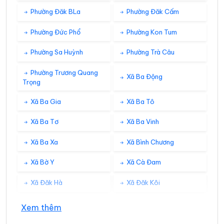
Phường Đăk BLa
Phường Đăk Cấm
Phường Đức Phổ
Phường Kon Tum
Phường Sa Huỳnh
Phường Trà Câu
Phường Trương Quang
Xã Ba Động
Trọng
Xã Ba Gia
Xã Ba Tô
Xã Ba Tơ
Xã Ba Vinh
Xã Ba Xa
Xã Bình Chương
Xã Bờ Y
Xã Cà Đam
Xã Đăk Hà
Xã Đăk Kôi
Xã Đăk Long
Xã Đăk Mar
Xem thêm
Xã Đăk Môn
Xã Đăk Pék