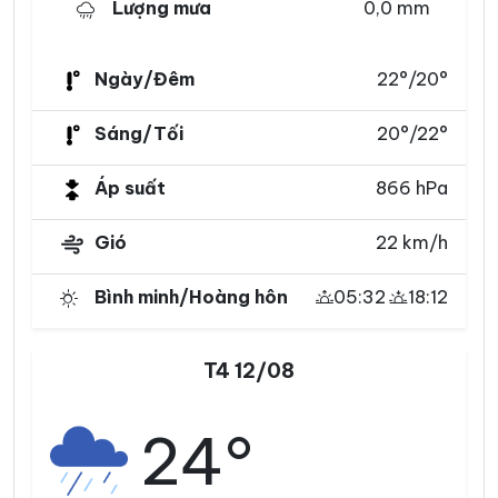
Lượng mưa
0,0 mm
Ngày/Đêm
22°/20°
Sáng/Tối
20°/22°
Áp suất
866 hPa
Gió
22 km/h
Bình minh/Hoàng hôn
05:32
18:12
T4 12/08
24°