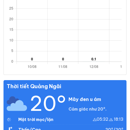
Thời tiết Quảng Ngãi
20°
Mây đen u ám
Cảm giác như 20°.
05:32
18:13
Mặt trời mọc/lặn
20°/20°
Thấp/Cao