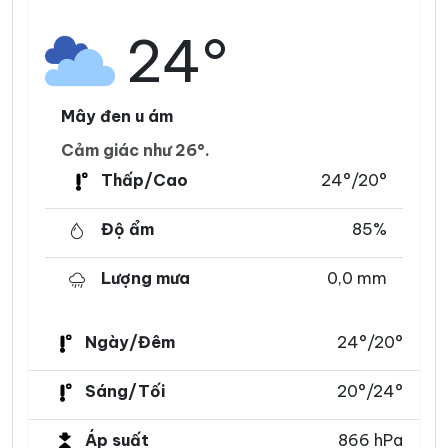
24°
Mây đen u ám
Cảm giác như 26°.
Thấp/Cao
24°/20°
Độ ẩm
85%
Lượng mưa
0,0 mm
Ngày/Đêm
24°/20°
Sáng/Tối
20°/24°
Áp suất
866 hPa