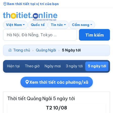
Xem thời tiết tại vị trí của bạn
Việt Nam
Quốc tế
Tin tức
Cẩm nang
Tìm kiếm
Trang chủ
Quảng Ngãi
5 Ngày tới
›
›
Hiện tại
Theo giờ
Ngày mai
3 ngày tới
5 ngày tới
7
Xem thời tiết các phường/xã
Thời tiết Quảng Ngãi 5 ngày tới
T2 10/08