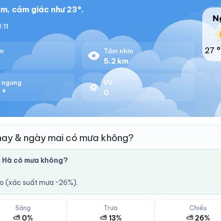
m, cảm giác như 23°.
N
:11
27 °
m
Tầm nhìn
%
5.2 km
 ngưng
UV
 °
0
nay & ngày mai có mưa không?
 Hà có mưa không?
áo (xác suất mưa ~26%).
Sáng
Trưa
Chiều
⛅ 0%
⛅ 13%
⛅ 26%