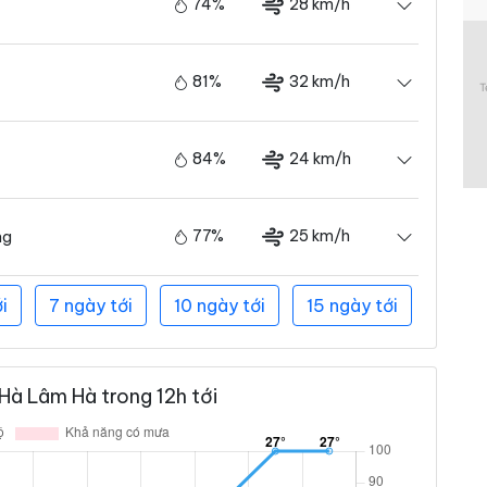
74%
28 km/h
81%
32 km/h
84%
24 km/h
77%
25 km/h
ng
i
7 ngày tới
10 ngày tới
15 ngày tới
Hà Lâm Hà trong 12h tới