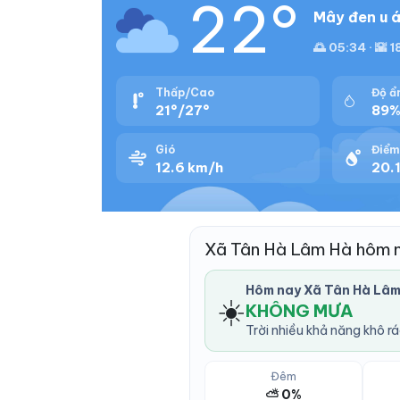
22°
Mây đen u á
🌅 05:34 · 🌇 18
Thấp/Cao
Độ ẩ
21°/27°
89
Gió
Điểm
12.6 km/h
20.1
Xã Tân Hà Lâm Hà hôm 
Hôm nay Xã Tân Hà Lâm
☀️
KHÔNG MƯA
Trời nhiều khả năng khô r
Đêm
⛅ 0%