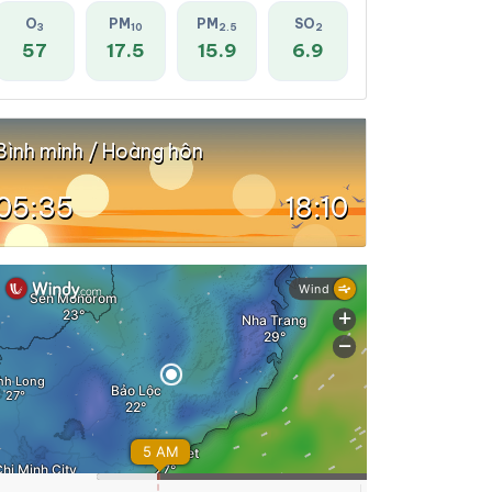
O
PM
PM
SO
3
10
2.5
2
57
17.5
15.9
6.9
Bình minh / Hoàng hôn
05:35
18:10