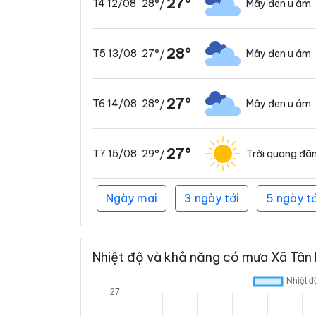
27°
28°
Mây đen u ám
T4 12/08
/
28°
27°
Mây đen u ám
T5 13/08
/
27°
28°
Mây đen u ám
T6 14/08
/
27°
29°
Trời quang đã
T7 15/08
/
Ngày mai
3 ngày tới
5 ngày tớ
Nhiệt độ và khả năng có mưa Xã Tân 