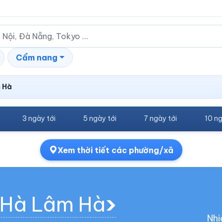
Cẩm nang
 Hà
3 ngày tới
5 ngày tới
7 ngày tới
10 ng
Xem thời tiết các phường/xã
n Hà Lâm Hà
Nhi