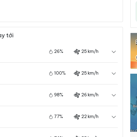
y tới
26%
25 km/h
100%
25 km/h
98%
26 km/h
77%
22 km/h