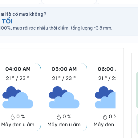
âm Hà có mưa không?
 TỐI
00%, mưa rải rác nhiều thời điểm, tổng lượng ~3.5 mm.
04:00 AM
05:00 AM
06:00 AM
21 °
/
23 °
21 °
/
23 °
21 °
/
23 °
0 %
0 %
0 %
Mây đen u ám
Mây đen u ám
Mây đen u ám