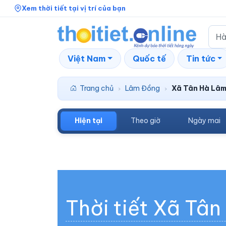
Xem thời tiết tại vị trí của bạn
Việt Nam
Quốc tế
Tin tức
Trang chủ
Lâm Đồng
Xã Tân Hà Lâm
›
›
Hiện tại
Theo giờ
Ngày mai
Thời tiết Xã Tâ