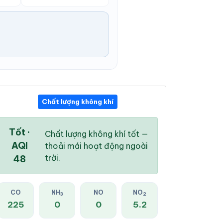
Chất lượng không khí
07:00 AM
08:00 AM
09:00 AM
22 °
/
24 °
23 °
/
24 °
24 °
/
24 °
Tốt ·
Chất lượng không khí tốt —
AQI
thoải mái hoạt động ngoài
trời.
48
0 %
0 %
0 %
CO
NH
NO
NO
3
2
Mây đen u ám
Mây đen u ám
Mây đen u ám
225
0
0
5.2