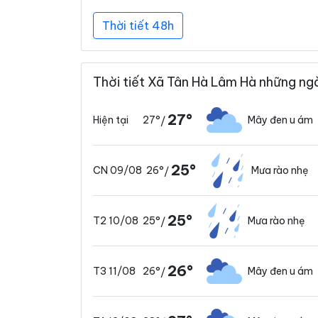
Thời tiết 48h
Thời tiết Xã Tân Hà Lâm Hà những ngà
27°
27°
Mây đen u ám
Hiện tại
/
25°
26°
Mưa rào nhẹ
CN 09/08
/
25°
25°
Mưa rào nhẹ
T2 10/08
/
26°
26°
Mây đen u ám
T3 11/08
/