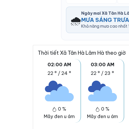
Ngày mai Xã Tân Hà L
🌧️
MƯA SÁNG TRƯA
Khả năng mưa cao nhất 1
Thời tiết Xã Tân Hà Lâm Hà theo giờ
02:00 AM
03:00 AM
22 °
/
24 °
22 °
/
23 °
0 %
0 %
Mây đen u ám
Mây đen u ám