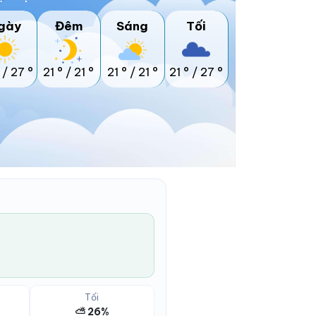
gày
Đêm
Sáng
Tối
/
27 °
21 °
/
21 °
21 °
/
21 °
21 °
/
27 °
Tối
⛅ 26%