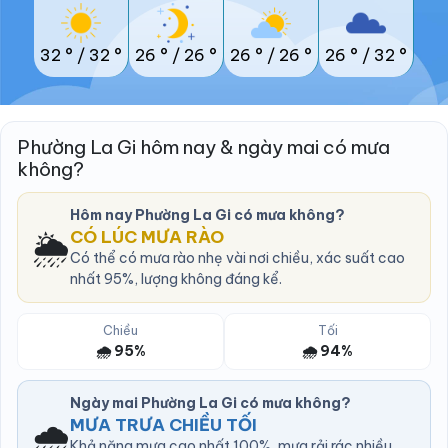
32 °
/
32 °
26 °
/
26 °
26 °
/
26 °
26 °
/
32 °
Phường La Gi hôm nay & ngày mai có mưa
không?
Hôm nay Phường La Gi có mưa không?
🌦️
CÓ LÚC MƯA RÀO
Có thể có mưa rào nhẹ vài nơi chiều, xác suất cao
nhất 95%, lượng không đáng kể.
Chiều
Tối
🌧️ 95%
🌧️ 94%
Ngày mai Phường La Gi có mưa không?
🌧️
MƯA TRƯA CHIỀU TỐI
Khả năng mưa cao nhất 100%, mưa rải rác nhiều