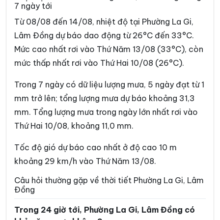
7 ngày tới
Xã Bảo Thuận
Xã Cát Tiên
Từ 08/08 đến 14/08, nhiệt độ tại Phường La Gi,
Lâm Đồng dự báo dao động từ 26°C đến 33°C.
Xã Cát Tiên 2
Xã Cát Tiên 3
Mức cao nhất rơi vào Thứ Năm 13/08 (33°C), còn
Xã Cư Jút
Xã D’Ran
mức thấp nhất rơi vào Thứ Hai 10/08 (26°C).
Xã Đạ Huoai
Xã Đạ Huoai 2
Trong 7 ngày có dữ liệu lượng mưa, 5 ngày đạt từ 1
Xã Đạ Huoai 3
Xã Đạ Tẻh
mm trở lên; tổng lượng mưa dự báo khoảng 31,3
mm. Tổng lượng mưa trong ngày lớn nhất rơi vào
Xã Đạ Tẻh 2
Xã Đạ Tẻh 3
Thứ Hai 10/08, khoảng 11,0 mm.
Xã Đắk Mil
Xã Đắk Sắk
Tốc độ gió dự báo cao nhất ở độ cao 10 m
Xã Đắk song
Xã Đắk Wil
khoảng 29 km/h vào Thứ Năm 13/08.
Xã Đam Rông 1
Xã Đam Rông 2
Câu hỏi thường gặp về thời tiết Phường La Gi, Lâm
Đồng
Xã Đam Rông 3
Xã Đam Rông 4
Trong 24 giờ tới, Phường La Gi, Lâm Đồng có
Xã Di Linh
Xã Đinh Trang Thượng