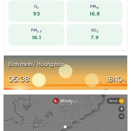
O
PM
3
10
93
16.8
PM
SO
2.5
2
16.1
7.9
Bình minh / Hoàng hôn
05:38
18:10