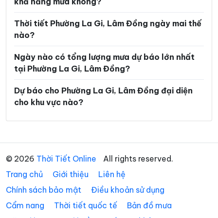
khả năng mưa không?
Xã Đinh Văn Lâm Hà
Xã Đơn Dương
Thời tiết Phường La Gi, Lâm Đồng ngày mai thế
Xã Đông Giang
Xã Đồng Kho
nào?
Xã Đức An
Xã Đức Lập
Ngày nào có tổng lượng mưa dự báo lớn nhất
Xã Đức Linh
Xã Đức Trọng
tại Phường La Gi, Lâm Đồng?
Xã Gia Hiệp
Xã Hàm Kiệm
Dự báo cho Phường La Gi, Lâm Đồng đại diện
cho khu vực nào?
Xã Hàm Liêm
Xã Hàm Tân
Xã Hàm Thạnh
Xã Hàm Thuận
Xã Hàm Thuận Bắc
Xã Hàm Thuận Nam
© 2026
Thời Tiết Online
All rights reserved.
Xã Hiệp Thạnh
Xã Hòa Bắc
Trang chủ
Giới thiệu
Liên hệ
Xã Hòa Ninh
Xã Hòa Thắng
Chính sách bảo mật
Điều khoản sử dụng
Xã Ka Đô
Xã Kiến Đức
Cẩm nang
Thời tiết quốc tế
Bản đồ mưa
Xã Krông Nô
Xã La Dạ