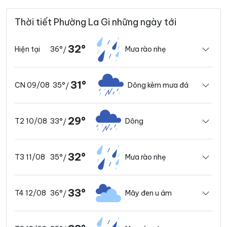
Thời tiết Phường La Gi những ngày tới
32°
36°
Mưa rào nhẹ
Hiện tại
/
31°
35°
Dông kèm mưa đá
CN 09/08
/
29°
33°
Dông
T2 10/08
/
32°
35°
Mưa rào nhẹ
T3 11/08
/
33°
36°
Mây đen u ám
T4 12/08
/