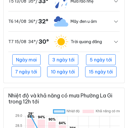
33°
35°
Mưa rào nhẹ
T5 13/08
/
32°
36°
Mây đen u ám
T6 14/08
/
30°
34°
Trời quang đãng
T7 15/08
/
Ngày mai
3 ngày tới
5 ngày tới
7 ngày tới
10 ngày tới
15 ngày tới
Nhiệt độ và khả năng có mưa Phường La Gi
trong 12h tới