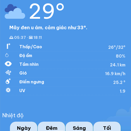
29°
Mây đen u ám, cảm giác như 33°.
🌅 05:37 · 🌇 18:11
Thấp/Cao
26°/32°
Độ ẩm
80%
Tầm nhìn
24.1 km
Gió
16.9 km/h
Điểm ngưng
25.2 °
UV
1.9
Nhiệt độ
Ngày
Đêm
Sáng
Tối