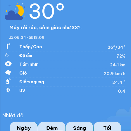
30°
Mây rải rác, cảm giác như 33°.
🌅 05:34 · 🌇 18:09
Thấp/Cao
26°/34°
Độ ẩm
72%
Tầm nhìn
24.1 km
Gió
20.9 km/h
Điểm ngưng
24.4 °
UV
0.4
Nhiệt độ
Ngày
Đêm
Sáng
Tối