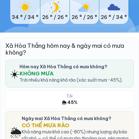
34 °
/
34 °
26 °
/
26 °
26 °
/
26 °
26 °
/
34 °
Xã Hòa Thắng hôm nay & ngày mai có mưa
không?
Hôm nay Xã Hòa Thắng có mưa không?
☀️
KHÔNG MƯA
Trời nhiều khả năng khô ráo (xác suất mưa ~45%).
Tối
🌦️ 45%
Ngày mai Xã Hòa Thắng có mưa không?
CÓ THỂ MƯA RÀO
🌦️
Khả năng mưa khá cao (~80%) nhưng lượng dự báo
rất nhỏ — có thể có mưa rào thoáng qua, nên mang