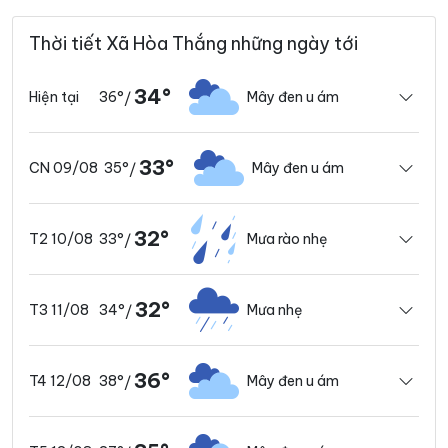
Thời tiết Xã Hòa Thắng những ngày tới
34°
36°
Mây đen u ám
Hiện tại
/
33°
35°
Mây đen u ám
CN 09/08
/
32°
33°
Mưa rào nhẹ
T2 10/08
/
32°
34°
Mưa nhẹ
T3 11/08
/
36°
38°
Mây đen u ám
T4 12/08
/