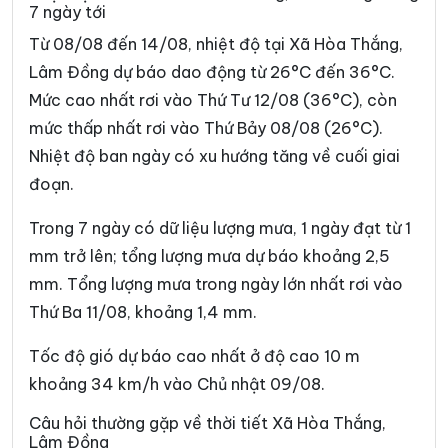
7 ngày tới
Xã Bảo Lâm 5
Xã Bảo Thuận
Từ 08/08 đến 14/08, nhiệt độ tại Xã Hòa Thắng,
Xã Cát Tiên
Xã Cát Tiên 2
Lâm Đồng dự báo dao động từ 26°C đến 36°C.
Xã Cát Tiên 3
Xã Cư Jút
Mức cao nhất rơi vào Thứ Tư 12/08 (36°C), còn
mức thấp nhất rơi vào Thứ Bảy 08/08 (26°C).
Xã D’Ran
Xã Đạ Huoai
Nhiệt độ ban ngày có xu hướng tăng về cuối giai
Xã Đạ Huoai 2
Xã Đạ Huoai 3
đoạn.
Xã Đạ Tẻh
Xã Đạ Tẻh 2
Trong 7 ngày có dữ liệu lượng mưa, 1 ngày đạt từ 1
Xã Đạ Tẻh 3
Xã Đắk Mil
mm trở lên; tổng lượng mưa dự báo khoảng 2,5
mm. Tổng lượng mưa trong ngày lớn nhất rơi vào
Xã Đắk Sắk
Xã Đắk song
Thứ Ba 11/08, khoảng 1,4 mm.
Xã Đắk Wil
Xã Đam Rông 1
Tốc độ gió dự báo cao nhất ở độ cao 10 m
Xã Đam Rông 2
Xã Đam Rông 3
khoảng 34 km/h vào Chủ nhật 09/08.
Xã Đam Rông 4
Xã Di Linh
Câu hỏi thường gặp về thời tiết Xã Hòa Thắng,
Lâm Đồng