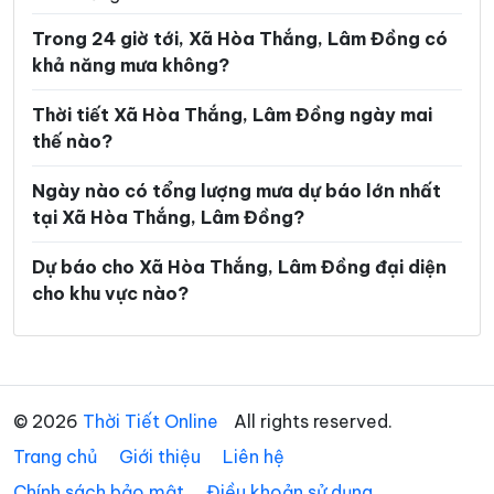
Xã Đinh Trang Thượng
Xã Đinh Văn Lâm Hà
Trong 24 giờ tới, Xã Hòa Thắng, Lâm Đồng có
Xã Đơn Dương
Xã Đông Giang
khả năng mưa không?
Xã Đồng Kho
Xã Đức An
Thời tiết Xã Hòa Thắng, Lâm Đồng ngày mai
Xã Đức Lập
Xã Đức Linh
thế nào?
Xã Đức Trọng
Xã Gia Hiệp
Ngày nào có tổng lượng mưa dự báo lớn nhất
tại Xã Hòa Thắng, Lâm Đồng?
Xã Hàm Kiệm
Xã Hàm Liêm
Xã Hàm Tân
Xã Hàm Thạnh
Dự báo cho Xã Hòa Thắng, Lâm Đồng đại diện
cho khu vực nào?
Xã Hàm Thuận
Xã Hàm Thuận Bắc
Xã Hàm Thuận Nam
Xã Hiệp Thạnh
Xã Hòa Bắc
Xã Hòa Ninh
© 2026
Thời Tiết Online
All rights reserved.
Xã Ka Đô
Xã Kiến Đức
Trang chủ
Giới thiệu
Liên hệ
Xã Krông Nô
Xã La Dạ
Chính sách bảo mật
Điều khoản sử dụng