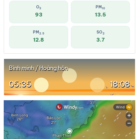
O
PM
3
10
93
13.5
PM
SO
2.5
2
12.8
3.7
Bình minh / Hoàng hôn
05:35
18:08