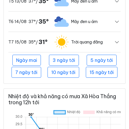
35°
37°
Mây đen u ám
T5 13/08
/
35°
37°
Mây đen u ám
T6 14/08
/
31°
35°
Trời quang đãng
T7 15/08
/
Ngày mai
3 ngày tới
5 ngày tới
7 ngày tới
10 ngày tới
15 ngày tới
Nhiệt độ và khả năng có mưa Xã Hòa Thắng
trong 12h tới