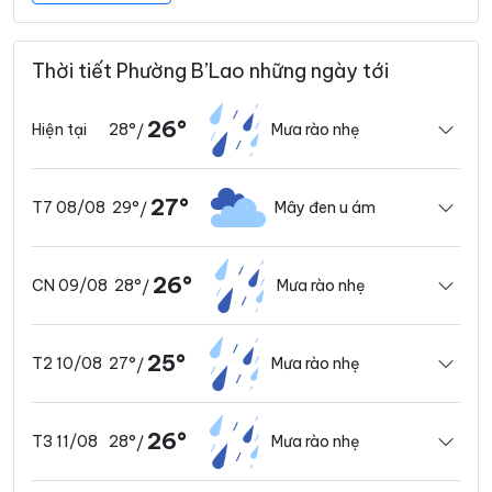
Thời tiết Phường B’Lao những ngày tới
26°
28°
Mưa rào nhẹ
Hiện tại
/
27°
29°
Mây đen u ám
T7 08/08
/
26°
28°
Mưa rào nhẹ
CN 09/08
/
25°
27°
Mưa rào nhẹ
T2 10/08
/
26°
28°
Mưa rào nhẹ
T3 11/08
/