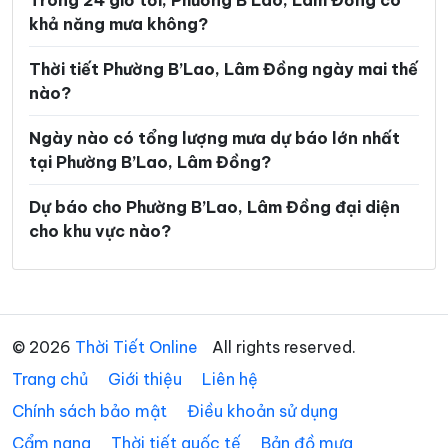
Trong 24 giờ tới, Phường B’Lao, Lâm Đồng có
khả năng mưa không?
Xã Đinh Văn Lâm Hà
Xã Đơn Dương
Thời tiết Phường B’Lao, Lâm Đồng ngày mai thế
Xã Đông Giang
Xã Đồng Kho
nào?
Xã Đức An
Xã Đức Lập
Ngày nào có tổng lượng mưa dự báo lớn nhất
Xã Đức Linh
Xã Đức Trọng
tại Phường B’Lao, Lâm Đồng?
Xã Gia Hiệp
Xã Hàm Kiệm
Dự báo cho Phường B’Lao, Lâm Đồng đại diện
cho khu vực nào?
Xã Hàm Liêm
Xã Hàm Tân
Xã Hàm Thạnh
Xã Hàm Thuận
Xã Hàm Thuận Bắc
Xã Hàm Thuận Nam
© 2026
Thời Tiết Online
All rights reserved.
Xã Hiệp Thạnh
Xã Hòa Bắc
Trang chủ
Giới thiệu
Liên hệ
Xã Hòa Ninh
Xã Hòa Thắng
Chính sách bảo mật
Điều khoản sử dụng
Xã Ka Đô
Xã Kiến Đức
Cẩm nang
Thời tiết quốc tế
Bản đồ mưa