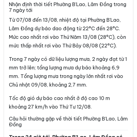
Nhận định thời tiết Phường B’Lao, Lâm Đồng trong
Xã Bảo Lâm 4
Xã Bảo Lâm 5
7 ngày tới
Xã Bảo Thuận
Xã Cát Tiên
Từ 07/08 đến 13/08, nhiệt độ tại Phường B’Lao,
Lâm Đồng dự báo dao động từ 22°C đến 28°C.
Xã Cát Tiên 2
Xã Cát Tiên 3
Mức cao nhất rơi vào Thứ Năm 13/08 (28°C), còn
Xã Cư Jút
Xã D’Ran
mức thấp nhất rơi vào Thứ Bảy 08/08 (22°C).
Xã Đạ Huoai
Xã Đạ Huoai 2
Trong 7 ngày có dữ liệu lượng mưa, 2 ngày đạt từ 1
Xã Đạ Huoai 3
Xã Đạ Tẻh
mm trở lên; tổng lượng mưa dự báo khoảng 6,9
mm. Tổng lượng mưa trong ngày lớn nhất rơi vào
Xã Đạ Tẻh 2
Xã Đạ Tẻh 3
Chủ nhật 09/08, khoảng 2,7 mm.
Xã Đắk Mil
Xã Đắk Sắk
Tốc độ gió dự báo cao nhất ở độ cao 10 m
Xã Đắk song
Xã Đắk Wil
khoảng 27 km/h vào Thứ Tư 12/08.
Xã Đam Rông 1
Xã Đam Rông 2
Câu hỏi thường gặp về thời tiết Phường B’Lao, Lâm
Đồng
Xã Đam Rông 3
Xã Đam Rông 4
Xã Di Linh
Xã Đinh Trang Thượng