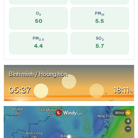
O
PM
3
10
50
5.5
PM
SO
2.5
2
4.4
5.7
Bình minh / Hoàng hôn
05:37
18:11