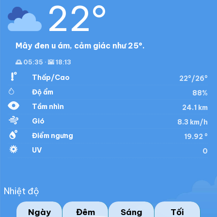
22°
Mây đen u ám, cảm giác như 25°.
🌅 05:35 · 🌇 18:13
Thấp/Cao
22°/26°
Độ ẩm
88%
Tầm nhìn
24.1 km
Gió
8.3 km/h
Điểm ngưng
19.92 °
UV
0
Nhiệt độ
Ngày
Đêm
Sáng
Tối