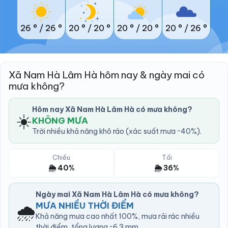
26 °
/
26 °
20 °
/
20 °
20 °
/
20 °
20 °
/
26 °
Xã Nam Hà Lâm Hà hôm nay & ngày mai có
mưa không?
Hôm nay Xã Nam Hà Lâm Hà có mưa không?
☀️
KHÔNG MƯA
Trời nhiều khả năng khô ráo (xác suất mưa ~40%).
Chiều
Tối
🌦️ 40%
🌦️ 36%
Ngày mai Xã Nam Hà Lâm Hà có mưa không?
🌧️
MƯA NHIỀU THỜI ĐIỂM
Khả năng mưa cao nhất 100%, mưa rải rác nhiều
thời điểm, tổng lượng ~6.3 mm.