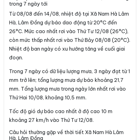
trong 7 ngày tới
Xã Bảo Lâm 5
Xã Bảo Thuận
Từ 08/08 đến 14/08, nhiệt độ tại Xã Nam Hà Lâm
Xã Cát Tiên
Xã Cát Tiên 2
Hà, Lâm Đồng dự báo dao động từ 20°C đến
Xã Cát Tiên 3
Xã Cư Jút
26°C. Mức cao nhất rơi vào Thứ Tư 12/08 (26°C),
còn mức thấp nhất rơi vào Thứ Bảy 08/08 (20°C).
Xã D’Ran
Xã Đạ Huoai
Nhiệt độ ban ngày có xu hướng tăng về cuối giai
Xã Đạ Huoai 2
Xã Đạ Huoai 3
đoạn.
Xã Đạ Tẻh
Xã Đạ Tẻh 2
Trong 7 ngày có dữ liệu lượng mưa, 3 ngày đạt từ 1
Xã Đạ Tẻh 3
Xã Đắk Mil
mm trở lên; tổng lượng mưa dự báo khoảng 21,7
mm. Tổng lượng mưa trong ngày lớn nhất rơi vào
Xã Đắk Sắk
Xã Đắk song
Thứ Hai 10/08, khoảng 10,5 mm.
Xã Đắk Wil
Xã Đam Rông 1
Tốc độ gió dự báo cao nhất ở độ cao 10 m
Xã Đam Rông 2
Xã Đam Rông 3
khoảng 27 km/h vào Thứ Tư 12/08.
Xã Đam Rông 4
Xã Di Linh
Câu hỏi thường gặp về thời tiết Xã Nam Hà Lâm
Hà, Lâm Đồng