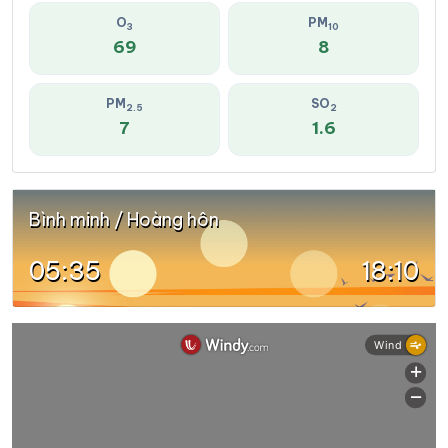
O
PM
3
10
69
8
PM
SO
2.5
2
7
1.6
Bình minh / Hoàng hôn
05:35
18:10