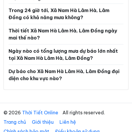
Xã Đinh Trang Thượng
Xã Đinh Văn Lâm Hà
Trong 24 giờ tới, Xã Nam Hà Lâm Hà, Lâm
Xã Đơn Dương
Xã Đông Giang
Đồng có khả năng mưa không?
Xã Đồng Kho
Xã Đức An
Thời tiết Xã Nam Hà Lâm Hà, Lâm Đồng ngày
Xã Đức Lập
Xã Đức Linh
mai thế nào?
Xã Đức Trọng
Xã Gia Hiệp
Ngày nào có tổng lượng mưa dự báo lớn nhất
tại Xã Nam Hà Lâm Hà, Lâm Đồng?
Xã Hàm Kiệm
Xã Hàm Liêm
Xã Hàm Tân
Xã Hàm Thạnh
Dự báo cho Xã Nam Hà Lâm Hà, Lâm Đồng đại
diện cho khu vực nào?
Xã Hàm Thuận
Xã Hàm Thuận Bắc
Xã Hàm Thuận Nam
Xã Hiệp Thạnh
Xã Hòa Bắc
Xã Hòa Ninh
© 2026
Thời Tiết Online
All rights reserved.
Xã Hòa Thắng
Xã Ka Đô
Trang chủ
Giới thiệu
Liên hệ
Xã Kiến Đức
Xã Krông Nô
Chính sách bảo mật
Điều khoản sử dụng