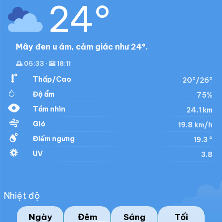
24°
Mây đen u ám, cảm giác như 24°.
🌅 05:33 · 🌇 18:11
Thấp/Cao
20°/26°
Độ ẩm
75%
Tầm nhìn
24.1 km
Gió
19.8 km/h
Điểm ngưng
19.3 °
UV
3.8
Nhiệt độ
Ngày
Đêm
Sáng
Tối