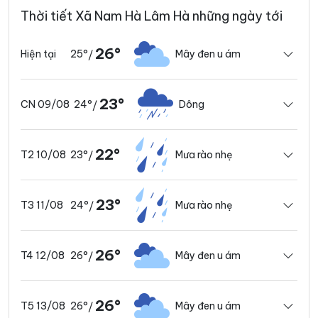
Thời tiết Xã Nam Hà Lâm Hà những ngày tới
26°
25°
Mây đen u ám
Hiện tại
/
23°
24°
Dông
CN 09/08
/
22°
23°
Mưa rào nhẹ
T2 10/08
/
23°
24°
Mưa rào nhẹ
T3 11/08
/
26°
26°
Mây đen u ám
T4 12/08
/
26°
26°
Mây đen u ám
T5 13/08
/