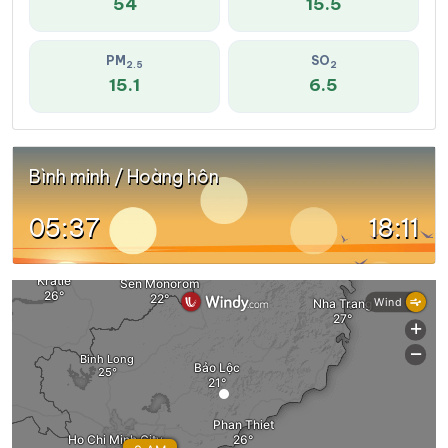
54
15.5
PM
SO
2.5
2
15.1
6.5
Bình minh / Hoàng hôn
05:37
18:11