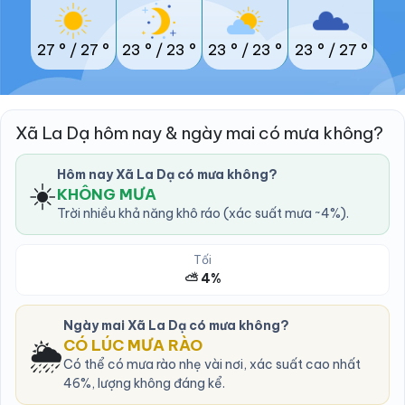
27 °
/
27 °
23 °
/
23 °
23 °
/
23 °
23 °
/
27 °
Xã La Dạ hôm nay & ngày mai có mưa không?
Hôm nay Xã La Dạ có mưa không?
☀️
KHÔNG MƯA
Trời nhiều khả năng khô ráo (xác suất mưa ~4%).
Tối
⛅ 4%
Ngày mai Xã La Dạ có mưa không?
🌦️
CÓ LÚC MƯA RÀO
Có thể có mưa rào nhẹ vài nơi, xác suất cao nhất
46%, lượng không đáng kể.