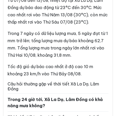
Từ 07/08 đến 13/08, nhiệt độ tại Xã La Dạ, Lâm
Xã Cát Tiên
Xã Cát Tiên 2
Đồng dự báo dao động từ 23°C đến 30°C. Mức
Xã Cát Tiên 3
Xã Cư Jút
cao nhất rơi vào Thứ Năm 13/08 (30°C), còn mức
thấp nhất rơi vào Thứ Sáu 07/08 (23°C).
Xã D’Ran
Xã Đạ Huoai
Trong 7 ngày có dữ liệu lượng mưa, 5 ngày đạt từ 1
Xã Đạ Huoai 2
Xã Đạ Huoai 3
mm trở lên; tổng lượng mưa dự báo khoảng 62,7
Xã Đạ Tẻh
Xã Đạ Tẻh 2
mm. Tổng lượng mưa trong ngày lớn nhất rơi vào
Xã Đạ Tẻh 3
Xã Đắk Mil
Thứ Hai 10/08, khoảng 31,8 mm.
Xã Đắk Sắk
Xã Đắk song
Tốc độ gió dự báo cao nhất ở độ cao 10 m
khoảng 23 km/h vào Thứ Bảy 08/08.
Xã Đắk Wil
Xã Đam Rông 1
Câu hỏi thường gặp về thời tiết Xã La Dạ, Lâm
Xã Đam Rông 2
Xã Đam Rông 3
Đồng
Xã Đam Rông 4
Xã Di Linh
Trong 24 giờ tới, Xã La Dạ, Lâm Đồng có khả
Xã Đinh Trang Thượng
Xã Đinh Văn Lâm Hà
năng mưa không?
Xã Đơn Dương
Xã Đông Giang