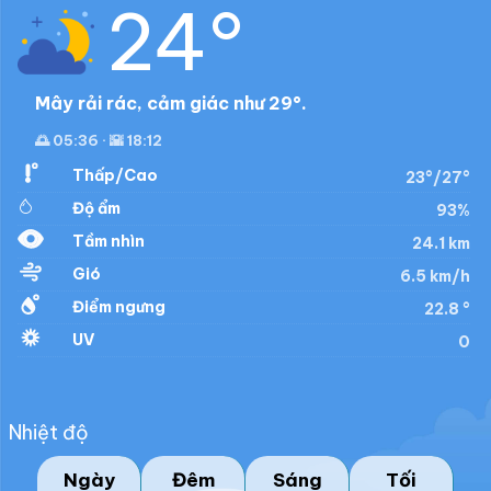
24°
Mây rải rác, cảm giác như 29°.
🌅 05:36 · 🌇 18:12
Thấp/Cao
23°/27°
Độ ẩm
93%
Tầm nhìn
24.1 km
Gió
6.5 km/h
Điểm ngưng
22.8 °
UV
0
Nhiệt độ
Ngày
Đêm
Sáng
Tối