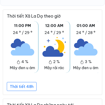
Thời tiết Xã La Dạ theo giờ
11:00 PM
12:00 AM
01:00 AM
24 °
/
29 °
24 °
/
29 °
24 °
/
28 °
4 %
2 %
3 %
Mây đen u ám
Mây rải rác
Mây đen u ám
Thời tiết 48h