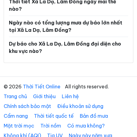
Thời tiết Xã La Dạ, Lâm Đồng ngày mai thế
nào?
Xã Đồng Kho
Xã Đức An
Ngày nào có tổng lượng mưa dự báo lớn nhất
Xã Đức Lập
Xã Đức Linh
tại Xã La Dạ, Lâm Đồng?
Xã Đức Trọng
Xã Gia Hiệp
Dự báo cho Xã La Dạ, Lâm Đồng đại diện cho
Xã Hàm Kiệm
Xã Hàm Liêm
khu vực nào?
Xã Hàm Tân
Xã Hàm Thạnh
Xã Hàm Thuận
Xã Hàm Thuận Bắc
Xã Hàm Thuận Nam
Xã Hiệp Thạnh
© 2026
Thời Tiết Online
All rights reserved.
Xã Hòa Bắc
Xã Hòa Ninh
Trang chủ
Giới thiệu
Liên hệ
Chính sách bảo mật
Điều khoản sử dụng
Xã Hòa Thắng
Xã Ka Đô
Cẩm nang
Thời tiết quốc tế
Bản đồ mưa
Xã Kiến Đức
Xã Krông Nô
Mặt trời mọc
Trời nồm
Có mưa không?
Xã Lạc Dương
Xã Liên Hương
Không khí (AQI)
Tia UV
Ngày này năm xưa