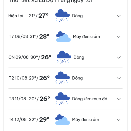
Thời tiết Xã La Dạ những ngày tới
27°
31°
Dông
Hiện tại
/
28°
31°
Mây đen u ám
T7 08/08
/
26°
30°
Dông
CN 09/08
/
26°
29°
Dông
T2 10/08
/
26°
30°
Dông kèm mưa đá
T3 11/08
/
29°
32°
Mây đen u ám
T4 12/08
/