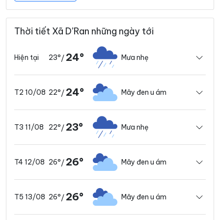
Thời tiết Xã D’Ran những ngày tới
24°
23°
Mưa nhẹ
Hiện tại
/
24°
22°
Mây đen u ám
T2 10/08
/
23°
22°
Mưa nhẹ
T3 11/08
/
26°
26°
Mây đen u ám
T4 12/08
/
26°
26°
Mây đen u ám
T5 13/08
/