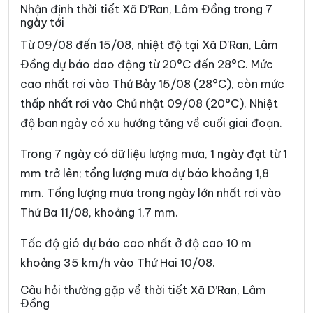
Xã Bảo Lâm 3
Xã Bảo Lâm 4
Nhận định thời tiết Xã D’Ran, Lâm Đồng trong 7
ngày tới
Xã Bảo Lâm 5
Xã Bảo Thuận
Từ 09/08 đến 15/08, nhiệt độ tại Xã D’Ran, Lâm
Xã Cát Tiên
Xã Cát Tiên 2
Đồng dự báo dao động từ 20°C đến 28°C. Mức
Xã Cát Tiên 3
Xã Cư Jút
cao nhất rơi vào Thứ Bảy 15/08 (28°C), còn mức
thấp nhất rơi vào Chủ nhật 09/08 (20°C). Nhiệt
Xã Đạ Huoai
Xã Đạ Huoai 2
độ ban ngày có xu hướng tăng về cuối giai đoạn.
Xã Đạ Huoai 3
Xã Đạ Tẻh
Trong 7 ngày có dữ liệu lượng mưa, 1 ngày đạt từ 1
Xã Đạ Tẻh 2
Xã Đạ Tẻh 3
mm trở lên; tổng lượng mưa dự báo khoảng 1,8
Xã Đắk Mil
Xã Đắk Sắk
mm. Tổng lượng mưa trong ngày lớn nhất rơi vào
Thứ Ba 11/08, khoảng 1,7 mm.
Xã Đắk song
Xã Đắk Wil
Tốc độ gió dự báo cao nhất ở độ cao 10 m
Xã Đam Rông 1
Xã Đam Rông 2
khoảng 35 km/h vào Thứ Hai 10/08.
Xã Đam Rông 3
Xã Đam Rông 4
Câu hỏi thường gặp về thời tiết Xã D’Ran, Lâm
Xã Di Linh
Xã Đinh Trang Thượng
Đồng