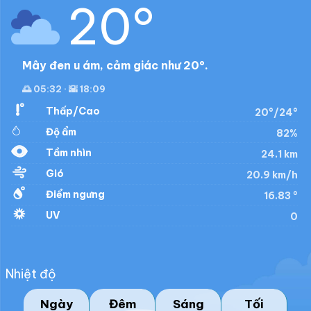
20°
Mây đen u ám, cảm giác như 20°.
🌅 05:32 · 🌇 18:09
Thấp/Cao
20°/24°
Độ ẩm
82%
Tầm nhìn
24.1 km
Gió
20.9 km/h
Điểm ngưng
16.83 °
UV
0
Nhiệt độ
Ngày
Đêm
Sáng
Tối