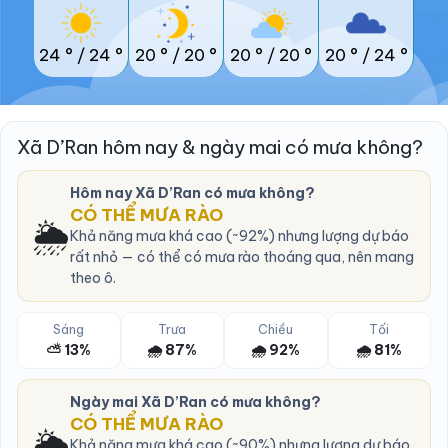
24 °
/
24 °
20 °
/
20 °
20 °
/
20 °
20 °
/
24 °
Xã D’Ran hôm nay & ngày mai có mưa không?
Hôm nay Xã D’Ran có mưa không?
CÓ THỂ MƯA RÀO
🌦️
Khả năng mưa khá cao (~92%) nhưng lượng dự báo
rất nhỏ — có thể có mưa rào thoáng qua, nên mang
theo ô.
Sáng
Trưa
Chiều
Tối
⛅ 13%
🌧️ 87%
🌧️ 92%
🌧️ 81%
Ngày mai Xã D’Ran có mưa không?
CÓ THỂ MƯA RÀO
🌦️
Khả năng mưa khá cao (~90%) nhưng lượng dự báo