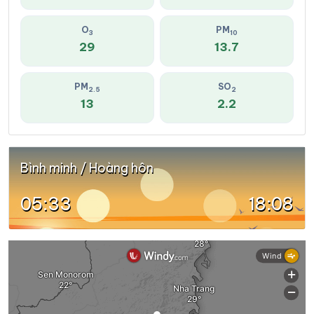
O
PM
3
10
29
13.7
PM
SO
2.5
2
13
2.2
Bình minh / Hoàng hôn
05:33
18:08