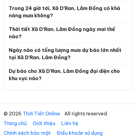
Xã Đinh Văn Lâm Hà
Xã Đơn Dương
Trong 24 giờ tới, Xã D’Ran, Lâm Đồng có khả
năng mưa không?
Xã Đông Giang
Xã Đồng Kho
Thời tiết Xã D’Ran, Lâm Đồng ngày mai thế
Xã Đức An
Xã Đức Lập
nào?
Xã Đức Linh
Xã Đức Trọng
Ngày nào có tổng lượng mưa dự báo lớn nhất
Xã Gia Hiệp
Xã Hàm Kiệm
tại Xã D’Ran, Lâm Đồng?
Xã Hàm Liêm
Xã Hàm Tân
Dự báo cho Xã D’Ran, Lâm Đồng đại diện cho
Xã Hàm Thạnh
Xã Hàm Thuận
khu vực nào?
Xã Hàm Thuận Bắc
Xã Hàm Thuận Nam
Xã Hiệp Thạnh
Xã Hòa Bắc
Xã Hòa Ninh
Xã Hòa Thắng
© 2026
Thời Tiết Online
All rights reserved.
Trang chủ
Giới thiệu
Liên hệ
Xã Ka Đô
Xã Kiến Đức
Chính sách bảo mật
Điều khoản sử dụng