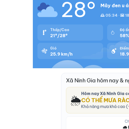
28°
Mây đen u á
🌅 05:34 · 🌇 18
Thấp/Cao
Độ ẩ
21°/28°
58
Gió
Điểm
25.9 km/h
18.9
Xã Ninh Gia hôm nay & 
Hôm nay Xã Ninh Gia 
🌦️
CÓ THỂ MƯA RÀ
Khả năng mưa khá cao (~
Ch
🌧️