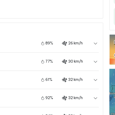
89%
26 km/h
77%
30 km/h
61%
32 km/h
92%
32 km/h