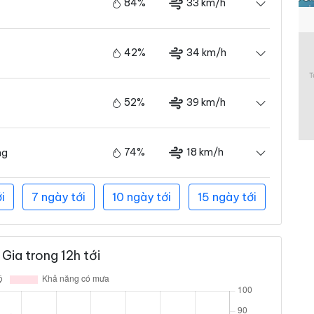
84%
33 km/h
42%
34 km/h
52%
39 km/h
74%
18 km/h
ng
i
7 ngày tới
10 ngày tới
15 ngày tới
Gia trong 12h tới