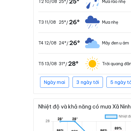
25°
25°
Mưa rào nhẹ
T2 10/08
/
26°
25°
Mưa nhẹ
T3 11/08
/
26°
24°
Mây đen u ám
T4 12/08
/
28°
31°
Trời quang đã
T5 13/08
/
Ngày mai
3 ngày tới
5 ngày tớ
Nhiệt độ và khả năng có mưa Xã Ninh 