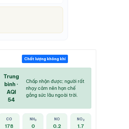
Chất lượng không khí
07:00 PM
08:00 PM
09:00 PM
23 °
/
26 °
23 °
/
26 °
23 °
/
26 °
Trung
Chấp nhận được; người rất
bình ·
nhạy cảm nên hạn chế
AQI
gắng sức lâu ngoài trời.
54
84 %
66 %
42 %
Mây đen u ám
Mây đen u ám
Mây đen u ám
CO
NH
NO
NO
3
2
178
0
0.2
1.7