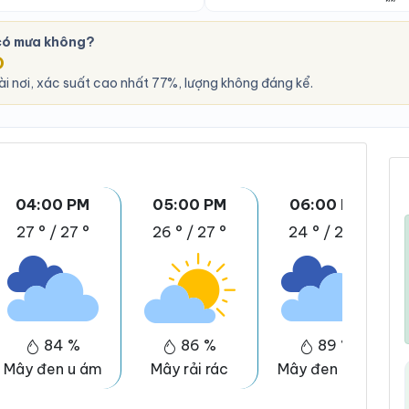
 có mưa không?
O
i nơi, xác suất cao nhất 77%, lượng không đáng kể.
04:00 PM
05:00 PM
06:00 PM
27 °
/
27 °
26 °
/
27 °
24 °
/
26 °
84 %
86 %
89 %
Mây đen u ám
Mây rải rác
Mây đen u ám