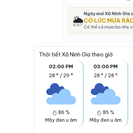
Ngày mai Xã Ninh Gia
🌦️
CÓ LÚC MƯA RÀ
Có thể có mưa rào nhẹ và
Thời tiết Xã Ninh Gia theo giờ
02:00 PM
03:00 PM
28 °
/
29 °
28 °
/
28 °
86 %
85 %
Mây đen u ám
Mây đen u ám