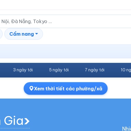
Cẩm nang
3 ngày tới
5 ngày tới
7 ngày tới
10 ng
Xem thời tiết các phường/xã
h Gia
Nhi