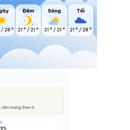
gày
Đêm
Sáng
Tối
/
28 °
21 °
/
21 °
21 °
/
21 °
21 °
/
28 °
 nên mang theo ô.
ối
 89%