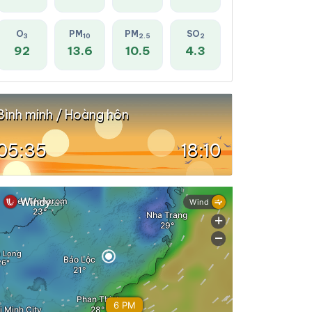
O
PM
PM
SO
3
10
2.5
2
92
13.6
10.5
4.3
Bình minh / Hoàng hôn
05:35
18:10