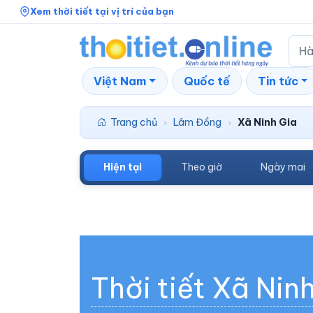
Xem thời tiết tại vị trí của bạn
Việt Nam
Quốc tế
Tin tức
Trang chủ
Lâm Đồng
Xã Ninh Gia
›
›
Hiện tại
Theo giờ
Ngày mai
Thời tiết Xã Nin