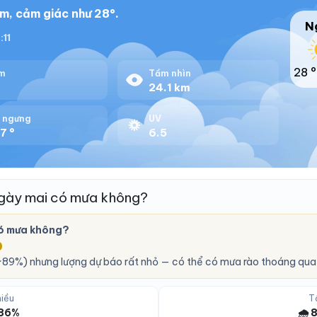
m, cảm giác như 28°.
N
:11
28 °
m
Tầm nhìn
%
24.1 km
 ngưng
UV
7 °
6.5
ngày mai có mưa không?
có mưa không?
O
89%) nhưng lượng dự báo rất nhỏ — có thể có mưa rào thoáng qua,
iều
T
 86%
🌧️