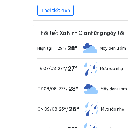
Thời tiết 48h
Thời tiết Xã Ninh Gia những ngày tới
28°
29°
Mây đen u ám
Hiện tại
/
27°
27°
Mưa rào nhẹ
T6 07/08
/
28°
27°
Mây đen u ám
T7 08/08
/
26°
25°
Mưa rào nhẹ
CN 09/08
/