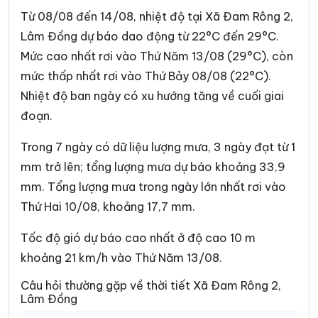
Từ 08/08 đến 14/08, nhiệt độ tại Xã Đam Rông 2,
Xã Cát Tiên
Xã Cát Tiên 2
Lâm Đồng dự báo dao động từ 22°C đến 29°C.
Xã Cát Tiên 3
Xã Cư Jút
Mức cao nhất rơi vào Thứ Năm 13/08 (29°C), còn
mức thấp nhất rơi vào Thứ Bảy 08/08 (22°C).
Xã D’Ran
Xã Đạ Huoai
Nhiệt độ ban ngày có xu hướng tăng về cuối giai
Xã Đạ Huoai 2
Xã Đạ Huoai 3
đoạn.
Xã Đạ Tẻh
Xã Đạ Tẻh 2
Trong 7 ngày có dữ liệu lượng mưa, 3 ngày đạt từ 1
Xã Đạ Tẻh 3
Xã Đắk Mil
mm trở lên; tổng lượng mưa dự báo khoảng 33,9
mm. Tổng lượng mưa trong ngày lớn nhất rơi vào
Xã Đắk Sắk
Xã Đắk song
Thứ Hai 10/08, khoảng 17,7 mm.
Xã Đắk Wil
Xã Đam Rông 1
Tốc độ gió dự báo cao nhất ở độ cao 10 m
Xã Đam Rông 3
Xã Đam Rông 4
khoảng 21 km/h vào Thứ Năm 13/08.
Xã Di Linh
Xã Đinh Trang Thượng
Câu hỏi thường gặp về thời tiết Xã Đam Rông 2,
Lâm Đồng
Xã Đinh Văn Lâm Hà
Xã Đơn Dương