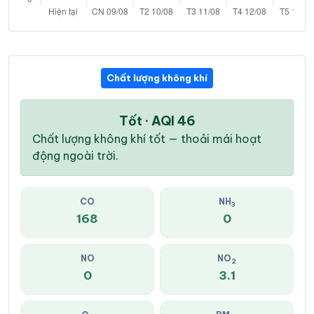
Chất lượng không khí
Tốt · AQI 46
Chất lượng không khí tốt — thoải mái hoạt
động ngoài trời.
CO
NH
3
168
0
NO
NO
2
0
3.1