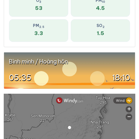
O
PM
3
10
53
4.5
PM
SO
2.5
2
3.3
1.5
Bình minh / Hoàng hôn
05:35
18:10