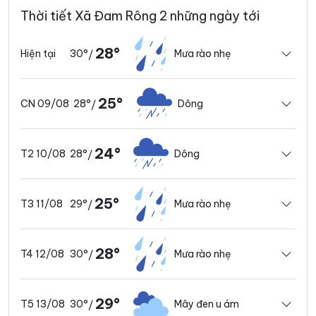
Thời tiết Xã Đam Rông 2 những ngày tới
28°
30°
Mưa rào nhẹ
Hiện tại
/
25°
28°
Dông
CN 09/08
/
24°
28°
Dông
T2 10/08
/
25°
29°
Mưa rào nhẹ
T3 11/08
/
28°
30°
Mưa rào nhẹ
T4 12/08
/
29°
30°
Mây đen u ám
T5 13/08
/