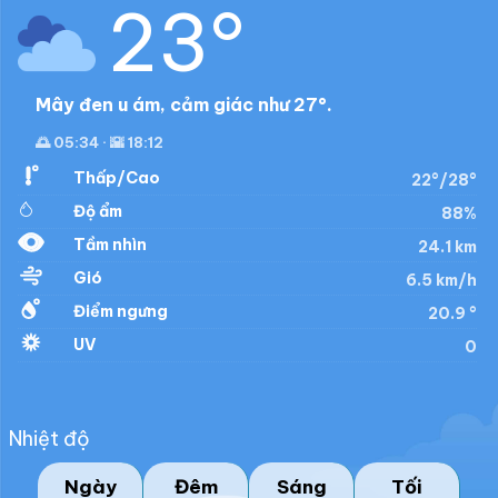
23°
Mây đen u ám, cảm giác như 27°.
🌅 05:34 · 🌇 18:12
Thấp/Cao
22°/28°
Độ ẩm
88%
Tầm nhìn
24.1 km
Gió
6.5 km/h
Điểm ngưng
20.9 °
UV
0
Nhiệt độ
Ngày
Đêm
Sáng
Tối