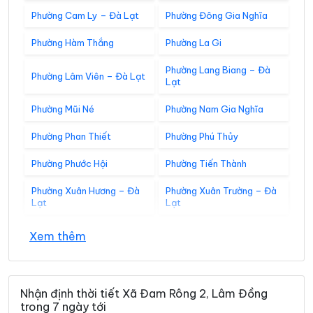
Phường Cam Ly – Đà Lạt
Phường Đông Gia Nghĩa
Phường Hàm Thắng
Phường La Gi
Phường Lang Biang – Đà
Phường Lâm Viên – Đà Lạt
Lạt
Phường Mũi Né
Phường Nam Gia Nghĩa
Phường Phan Thiết
Phường Phú Thủy
Phường Phước Hội
Phường Tiến Thành
Phường Xuân Hương – Đà
Phường Xuân Trường – Đà
Lạt
Lạt
Xã Bắc Bình
Xã Bắc Ruộng
Xem thêm
Xã Bảo Lâm 1
Xã Bảo Lâm 2
Xã Bảo Lâm 3
Xã Bảo Lâm 4
Nhận định thời tiết Xã Đam Rông 2, Lâm Đồng
trong 7 ngày tới
Xã Bảo Lâm 5
Xã Bảo Thuận