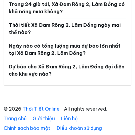
Trong 24 giờ tới, Xã Đam Rông 2, Lâm Đồng có
Xã Đông Giang
Xã Đồng Kho
khả năng mưa không?
Xã Đức An
Xã Đức Lập
Thời tiết Xã Đam Rông 2, Lâm Đồng ngày mai
Xã Đức Linh
Xã Đức Trọng
thế nào?
Xã Gia Hiệp
Xã Hàm Kiệm
Ngày nào có tổng lượng mưa dự báo lớn nhất
tại Xã Đam Rông 2, Lâm Đồng?
Xã Hàm Liêm
Xã Hàm Tân
Xã Hàm Thạnh
Xã Hàm Thuận
Dự báo cho Xã Đam Rông 2, Lâm Đồng đại diện
cho khu vực nào?
Xã Hàm Thuận Bắc
Xã Hàm Thuận Nam
Xã Hiệp Thạnh
Xã Hòa Bắc
Xã Hòa Ninh
Xã Hòa Thắng
© 2026
Thời Tiết Online
All rights reserved.
Xã Ka Đô
Xã Kiến Đức
Trang chủ
Giới thiệu
Liên hệ
Xã Krông Nô
Xã La Dạ
Chính sách bảo mật
Điều khoản sử dụng
Xã Lạc Dương
Xã Liên Hương