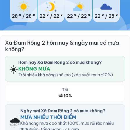
28 °
/
28 °
22 °
/
22 °
22 °
/
22 °
22 °
/
28 °
Xã Đam Rông 2 hôm nay & ngày mai có mưa
không?
Hôm nay Xã Đam Rông 2 có mưa không?
☀️
KHÔNG MƯA
Trời nhiều khả năng khô ráo (xác suất mưa ~10%).
Tối
⛅ 10%
Ngày mai Xã Đam Rông 2 có mưa không?
🌧️
MƯA NHIỀU THỜI ĐIỂM
Khả năng mưa cao nhất 100%, mưa rải rác nhiều
thời điểm, tổng lượng ~7.6 mm.