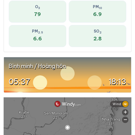
O
PM
3
10
79
6.9
PM
SO
2.5
2
6.6
2.8
Bình minh / Hoàng hôn
05:37
18:13