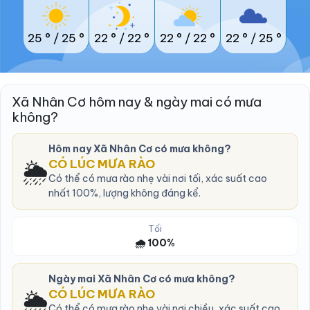
25 °
/
25 °
22 °
/
22 °
22 °
/
22 °
22 °
/
25 °
Xã Nhân Cơ hôm nay & ngày mai có mưa
không?
Hôm nay Xã Nhân Cơ có mưa không?
🌦️
CÓ LÚC MƯA RÀO
Có thể có mưa rào nhẹ vài nơi tối, xác suất cao
nhất 100%, lượng không đáng kể.
Tối
🌧️ 100%
Ngày mai Xã Nhân Cơ có mưa không?
🌦️
CÓ LÚC MƯA RÀO
Có thể có mưa rào nhẹ vài nơi chiều, xác suất cao