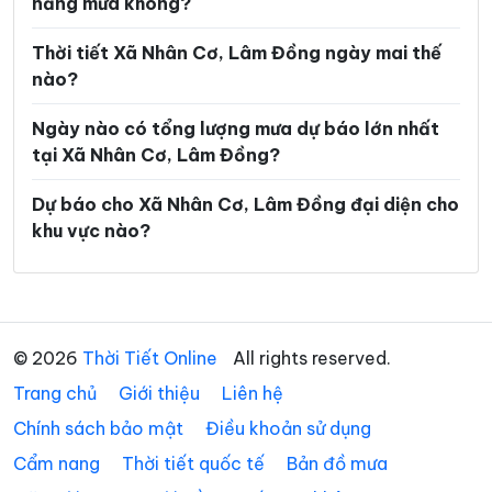
Xã Đinh Trang Thượng
Xã Đinh Văn Lâm Hà
năng mưa không?
Xã Đơn Dương
Xã Đông Giang
Thời tiết Xã Nhân Cơ, Lâm Đồng ngày mai thế
nào?
Xã Đồng Kho
Xã Đức An
Ngày nào có tổng lượng mưa dự báo lớn nhất
Xã Đức Lập
Xã Đức Linh
tại Xã Nhân Cơ, Lâm Đồng?
Xã Đức Trọng
Xã Gia Hiệp
Dự báo cho Xã Nhân Cơ, Lâm Đồng đại diện cho
Xã Hàm Kiệm
Xã Hàm Liêm
khu vực nào?
Xã Hàm Tân
Xã Hàm Thạnh
Xã Hàm Thuận
Xã Hàm Thuận Bắc
Xã Hàm Thuận Nam
Xã Hiệp Thạnh
© 2026
Thời Tiết Online
All rights reserved.
Xã Hòa Bắc
Xã Hòa Ninh
Trang chủ
Giới thiệu
Liên hệ
Chính sách bảo mật
Điều khoản sử dụng
Xã Hòa Thắng
Xã Ka Đô
Cẩm nang
Thời tiết quốc tế
Bản đồ mưa
Xã Kiến Đức
Xã Krông Nô