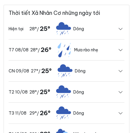
Thời tiết Xã Nhân Cơ những ngày tới
25°
28°
Dông
Hiện tại
/
26°
28°
Mưa rào nhẹ
T7 08/08
/
25°
27°
Dông
CN 09/08
/
25°
28°
Dông
T2 10/08
/
26°
29°
Dông
T3 11/08
/