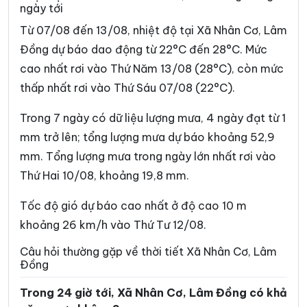
ngày tới
Xã Bảo Lâm 5
Xã Bảo Thuận
Từ 07/08 đến 13/08, nhiệt độ tại Xã Nhân Cơ, Lâm
Xã Cát Tiên
Xã Cát Tiên 2
Đồng dự báo dao động từ 22°C đến 28°C. Mức
Xã Cát Tiên 3
Xã Cư Jút
cao nhất rơi vào Thứ Năm 13/08 (28°C), còn mức
thấp nhất rơi vào Thứ Sáu 07/08 (22°C).
Xã D’Ran
Xã Đạ Huoai
Trong 7 ngày có dữ liệu lượng mưa, 4 ngày đạt từ 1
Xã Đạ Huoai 2
Xã Đạ Huoai 3
mm trở lên; tổng lượng mưa dự báo khoảng 52,9
Xã Đạ Tẻh
Xã Đạ Tẻh 2
mm. Tổng lượng mưa trong ngày lớn nhất rơi vào
Xã Đạ Tẻh 3
Xã Đắk Mil
Thứ Hai 10/08, khoảng 19,8 mm.
Xã Đắk Sắk
Xã Đắk song
Tốc độ gió dự báo cao nhất ở độ cao 10 m
khoảng 26 km/h vào Thứ Tư 12/08.
Xã Đắk Wil
Xã Đam Rông 1
Câu hỏi thường gặp về thời tiết Xã Nhân Cơ, Lâm
Xã Đam Rông 2
Xã Đam Rông 3
Đồng
Xã Đam Rông 4
Xã Di Linh
Trong 24 giờ tới, Xã Nhân Cơ, Lâm Đồng có khả