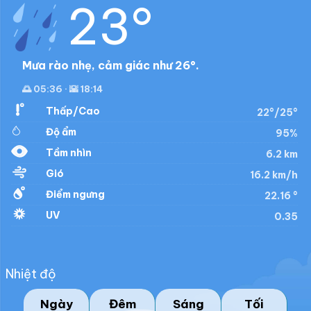
23°
Mưa rào nhẹ, cảm giác như 26°.
🌅 05:36 · 🌇 18:14
Thấp/Cao
22°/25°
Độ ẩm
95%
Tầm nhìn
6.2 km
Gió
16.2 km/h
Điểm ngưng
22.16 °
UV
0.35
Nhiệt độ
Ngày
Đêm
Sáng
Tối