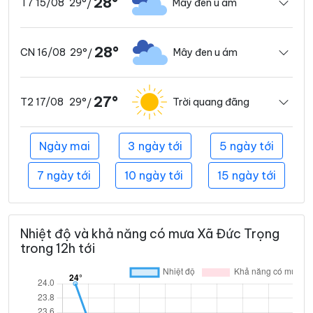
28°
29°
Mây đen u ám
T7 15/08
/
28°
29°
Mây đen u ám
CN 16/08
/
27°
29°
Trời quang đãng
T2 17/08
/
Ngày mai
3 ngày tới
5 ngày tới
7 ngày tới
10 ngày tới
15 ngày tới
Nhiệt độ và khả năng có mưa Xã Đức Trọng
trong 12h tới