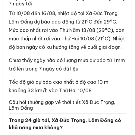
7 ngày tới
Xã Bảo Lâm 5
Xã Bảo Thuận
Từ 10/08 đến 16/08, nhiệt độ tại Xã Đức Trọng,
Xã Cát Tiên
Xã Cát Tiên 2
Lâm Đồng dự báo dao động từ 21°C đến 29°C.
Xã Cát Tiên 3
Xã Cư Jút
Mức cao nhất rơi vào Thứ Năm 13/08 (29°C), còn
mức thấp nhất rơi vào Thứ Hai 10/08 (21°C). Nhiệt
Xã D’Ran
Xã Đạ Huoai
độ ban ngày có xu hướng tăng về cuối giai đoạn.
Xã Đạ Huoai 2
Xã Đạ Huoai 3
Chưa thấy ngày nào có lượng mưa dự báo từ 1 mm
Xã Đạ Tẻh
Xã Đạ Tẻh 2
trở lên trong 7 ngày có dữ liệu.
Xã Đạ Tẻh 3
Xã Đắk Mil
Tốc độ gió dự báo cao nhất ở độ cao 10 m
Xã Đắk Sắk
Xã Đắk song
khoảng 33 km/h vào Thứ Hai 10/08.
Xã Đắk Wil
Xã Đam Rông 1
Câu hỏi thường gặp về thời tiết Xã Đức Trọng,
Lâm Đồng
Xã Đam Rông 2
Xã Đam Rông 3
Trong 24 giờ tới, Xã Đức Trọng, Lâm Đồng có
Xã Đam Rông 4
Xã Di Linh
khả năng mưa không?