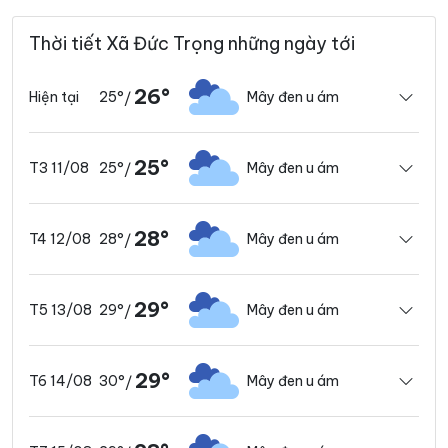
Thời tiết Xã Đức Trọng những ngày tới
26°
25°
Mây đen u ám
Hiện tại
/
25°
25°
Mây đen u ám
T3 11/08
/
28°
28°
Mây đen u ám
T4 12/08
/
29°
29°
Mây đen u ám
T5 13/08
/
29°
30°
Mây đen u ám
T6 14/08
/