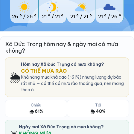
26 °
/
26 °
21 °
/
21 °
21 °
/
21 °
21 °
/
26 °
Xã Đức Trọng hôm nay & ngày mai có mưa
không?
Hôm nay Xã Đức Trọng có mưa không?
CÓ THỂ MƯA RÀO
🌦️
Khả năng mưa khá cao (~61%) nhưng lượng dự báo
rất nhỏ — có thể có mưa rào thoáng qua, nên mang
theo ô.
Chiều
Tối
🌧️ 61%
🌦️ 48%
Ngày mai Xã Đức Trọng có mưa không?
☀️
KHÔNG MƯA