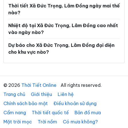
Xã Đinh Trang Thượng
Xã Đinh Văn Lâm Hà
Thời tiết Xã Đức Trọng, Lâm Đồng ngày mai thế
Xã Đơn Dương
Xã Đông Giang
nào?
Xã Đồng Kho
Xã Đức An
Nhiệt độ tại Xã Đức Trọng, Lâm Đồng cao nhất
vào ngày nào?
Xã Đức Lập
Xã Đức Linh
Dự báo cho Xã Đức Trọng, Lâm Đồng đại diện
Xã Gia Hiệp
Xã Hàm Kiệm
cho khu vực nào?
Xã Hàm Liêm
Xã Hàm Tân
Xã Hàm Thạnh
Xã Hàm Thuận
Xã Hàm Thuận Bắc
Xã Hàm Thuận Nam
© 2026
Thời Tiết Online
All rights reserved.
Xã Hiệp Thạnh
Xã Hòa Bắc
Trang chủ
Giới thiệu
Liên hệ
Xã Hòa Ninh
Xã Hòa Thắng
Chính sách bảo mật
Điều khoản sử dụng
Xã Ka Đô
Xã Kiến Đức
Cẩm nang
Thời tiết quốc tế
Bản đồ mưa
Mặt trời mọc
Trời nồm
Có mưa không?
Xã Krông Nô
Xã La Dạ