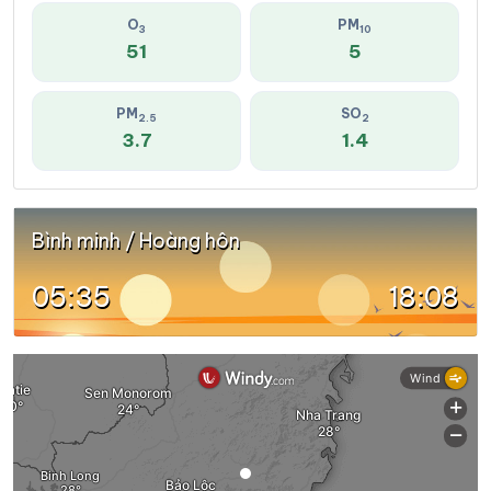
O
PM
3
10
51
5
PM
SO
2.5
2
3.7
1.4
Bình minh / Hoàng hôn
05:35
18:08