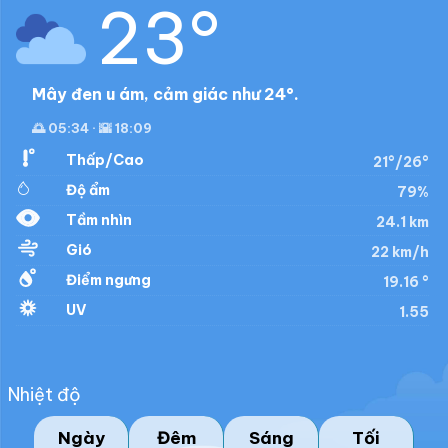
23°
Mây đen u ám, cảm giác như 24°.
🌅 05:34 · 🌇 18:09
Thấp/Cao
21°/26°
Độ ẩm
79%
Tầm nhìn
24.1 km
Gió
22 km/h
Điểm ngưng
19.16 °
UV
1.55
Nhiệt độ
Ngày
Đêm
Sáng
Tối