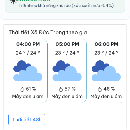
Trời nhiều khả năng khô ráo (xác suất mưa ~54%).
Thời tiết Xã Đức Trọng theo giờ
04:00 PM
05:00 PM
06:00 PM
24 °
/
24 °
23 °
/
24 °
23 °
/
24 °
61 %
57 %
48 %
Mây đen u ám
Mây đen u ám
Mây đen u ám
Thời tiết 48h