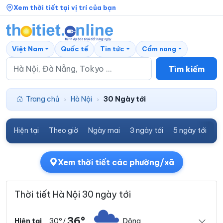
Xem thời tiết tại vị trí của bạn
Việt Nam
Quốc tế
Tin tức
Cẩm nang
Tìm kiếm
Trang chủ
Hà Nội
30 Ngày tới
›
›
Hiện tại
Theo giờ
Ngày mai
3 ngày tới
5 ngày tới
7
Xem thời tiết các phường/xã
Thời tiết Hà Nội 30 ngày tới
36°
30°
Dông
Hiện tại
/