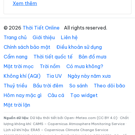
Xem thêm
Phường Lĩnh Nam
Phường Long Biên
Phường Nghĩa Đô
Phường Ngọc Hà
© 2026
Thời Tiết Online
All rights reserved.
Phường Ô Chợ Dừa
Phường Phú Diễn
Trang chủ
Giới thiệu
Liên hệ
Phường Phú Lương
Phường Phú Thượng
Chính sách bảo mật
Điều khoản sử dụng
Cẩm nang
Thời tiết quốc tế
Bản đồ mưa
Phường Phúc Lợi
Phường Phương Liệt
Mặt trời mọc
Trời nồm
Có mưa không?
Phường Sơn Tây
Phường Tây Hồ
Không khí (AQI)
Tia UV
Ngày này năm xưa
Phường Tây Mỗ
Phường Tây Tựu
Thuỷ triều
Bầu trời đêm
So sánh
Theo dõi bão
Phường Thanh Liệt
Phường Thanh Xuân
Hôm nay mặc gì
Câu cá
Tạo widget
Mặt trời lặn
Phường Thượng Cát
Phường Từ Liêm
Phường Tùng Thiện
Phường Tương Mai
Nguồn dữ liệu:
Dữ liệu thời tiết bởi Open-Meteo.com (CC BY 4.0) · Chất
lượng không khí: CAMS – Copernicus Atmosphere Monitoring Service ·
Lịch sử khí hậu: ERA5 – Copernicus Climate Change Service
Phường Văn Miếu –
Phường Việt Hưng