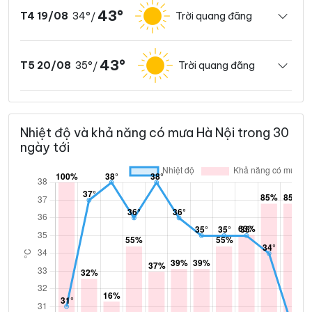
43°
34°
Trời quang đãng
T4 19/08
/
43°
35°
Trời quang đãng
T5 20/08
/
Nhiệt độ và khả năng có mưa Hà Nội trong 30
ngày tới