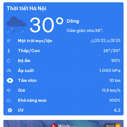
Thời tiết Hà Nội
30°
Dông
Cảm giác như 36°.
05:32
18:33
Mặt trời mọc/lặn
26°/30°
Thấp/Cao
90%
Độ ẩm
1.000 hPa
Áp suất
10 km
Tầm nhìn
11,9 km/h
Gió
100%
Khả năng mưa
6,2
UV