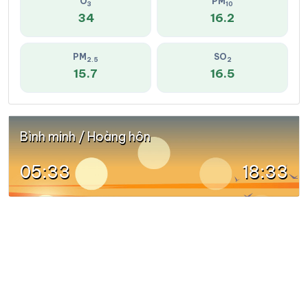
O
PM
3
10
34
16.2
PM
SO
2.5
2
15.7
16.5
Bình minh / Hoàng hôn
05:33
18:33