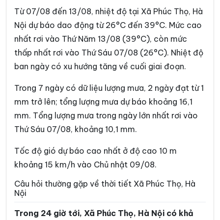
Phường Phú Lương
Phường Phú Thượng
Từ 07/08 đến 13/08, nhiệt độ tại Xã Phúc Thọ, Hà
Phường Phúc Lợi
Phường Phương Liệt
Nội dự báo dao động từ 26°C đến 39°C. Mức cao
nhất rơi vào Thứ Năm 13/08 (39°C), còn mức
Phường Sơn Tây
Phường Tây Hồ
thấp nhất rơi vào Thứ Sáu 07/08 (26°C). Nhiệt độ
Phường Tây Mỗ
Phường Tây Tựu
ban ngày có xu hướng tăng về cuối giai đoạn.
Phường Thanh Liệt
Phường Thanh Xuân
Trong 7 ngày có dữ liệu lượng mưa, 2 ngày đạt từ 1
Phường Thượng Cát
Phường Từ Liêm
mm trở lên; tổng lượng mưa dự báo khoảng 16,1
mm. Tổng lượng mưa trong ngày lớn nhất rơi vào
Phường Tùng Thiện
Phường Tương Mai
Thứ Sáu 07/08, khoảng 10,1 mm.
Phường Văn Miếu – Quốc
Phường Việt Hưng
Tử Giám
Tốc độ gió dự báo cao nhất ở độ cao 10 m
Phường Vĩnh Hưng
Phường Vĩnh Tuy
khoảng 15 km/h vào Chủ nhật 09/08.
Phường Xuân Đỉnh
Phường Xuân Phương
Câu hỏi thường gặp về thời tiết Xã Phúc Thọ, Hà
Nội
Phường Yên Hòa
Phường Yên Nghĩa
Trong 24 giờ tới, Xã Phúc Thọ, Hà Nội có khả