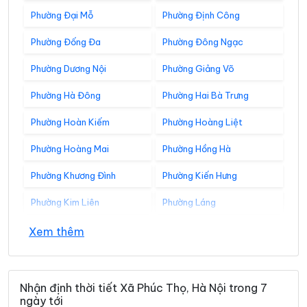
Phường Đại Mỗ
Phường Định Công
Phường Đống Đa
Phường Đông Ngạc
Phường Dương Nội
Phường Giảng Võ
Phường Hà Đông
Phường Hai Bà Trưng
Phường Hoàn Kiếm
Phường Hoàng Liệt
Phường Hoàng Mai
Phường Hồng Hà
Phường Khương Đình
Phường Kiến Hưng
Phường Kim Liên
Phường Láng
Phường Lĩnh Nam
Phường Long Biên
Xem thêm
Phường Nghĩa Đô
Phường Ngọc Hà
Phường Ô Chợ Dừa
Phường Phú Diễn
Nhận định thời tiết Xã Phúc Thọ, Hà Nội trong 7
ngày tới