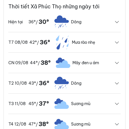
Thời tiết Xã Phúc Thọ những ngày tới
30°
36°
Dông
Hiện tại
/
36°
42°
Mưa rào nhẹ
T7 08/08
/
38°
44°
Mây đen u ám
CN 09/08
/
36°
43°
Dông
T2 10/08
/
37°
45°
Sương mù
T3 11/08
/
38°
47°
Sương mù
T4 12/08
/