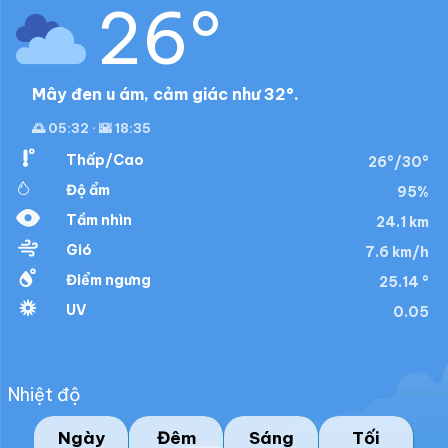
26°
Mây đen u ám, cảm giác như 32°.
🌅 05:32 · 🌇 18:35
Thấp/Cao
26°/30°
Độ ẩm
95%
Tầm nhìn
24.1 km
Gió
7.6 km/h
Điểm ngưng
25.14 °
UV
0.05
Nhiệt độ
Ngày
Đêm
Sáng
Tối