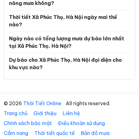
Phường Yên Sở
Xã An Khánh
năng mưa không?
Xã Ba Vì
Xã Bất Bạt
Thời tiết Xã Phúc Thọ, Hà Nội ngày mai thế
nào?
Xã Bát Tràng
Xã Bình Minh
Xã Chương Dương
Xã Chuyên Mỹ
Ngày nào có tổng lượng mưa dự báo lớn nhất
tại Xã Phúc Thọ, Hà Nội?
Xã Cổ Đô
Xã Đa Phúc
Dự báo cho Xã Phúc Thọ, Hà Nội đại diện cho
Xã Đại Thanh
Xã Đại Xuyên
khu vực nào?
Xã Dân Hòa
Xã Đan Phượng
Xã Đoài Phương
Xã Đông Anh
Xã Dương Hòa
Xã Gia Lâm
© 2026
Thời Tiết Online
All rights reserved.
Xã Hạ Bằng
Xã Hát Môn
Trang chủ
Giới thiệu
Liên hệ
Xã Hòa Lạc
Xã Hòa Phú
Chính sách bảo mật
Điều khoản sử dụng
Cẩm nang
Thời tiết quốc tế
Bản đồ mưa
Xã Hòa Xá
Xã Hoài Đức