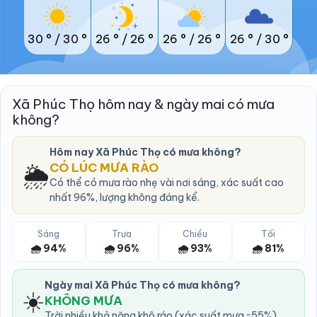
30 °
/
30 °
26 °
/
26 °
26 °
/
26 °
26 °
/
30 °
Xã Phúc Thọ hôm nay & ngày mai có mưa
không?
Hôm nay Xã Phúc Thọ có mưa không?
🌦️
CÓ LÚC MƯA RÀO
Có thể có mưa rào nhẹ vài nơi sáng, xác suất cao
nhất 96%, lượng không đáng kể.
Sáng
Trưa
Chiều
Tối
🌧️ 94%
🌧️ 96%
🌧️ 93%
🌧️ 81%
Ngày mai Xã Phúc Thọ có mưa không?
☀️
KHÔNG MƯA
Trời nhiều khả năng khô ráo (xác suất mưa ~55%).