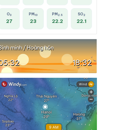
O
PM
PM
SO
3
10
2.5
2
27
23
22.2
22.1
Bình minh / Hoàng hôn
05:32
18:32