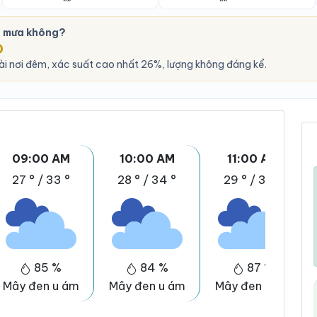
ó mưa không?
O
ài nơi đêm, xác suất cao nhất 26%, lượng không đáng kể.
09:00 AM
10:00 AM
11:00 AM
27 °
/
33 °
28 °
/
34 °
29 °
/
35 °
85 %
84 %
87 %
Mây đen u ám
Mây đen u ám
Mây đen u ám