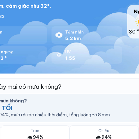
m, cảm giác như 32°.
N
:33
30 
m
Tầm nhìn
%
5.2 km
 ngưng
UV
3 °
1.55
gày mai có mưa không?
ó mưa không?
 TỐI
4%, mưa rải rác nhiều thời điểm, tổng lượng ~5.8 mm.
Trưa
Chiều
🌧️ 94%
🌧️ 94%