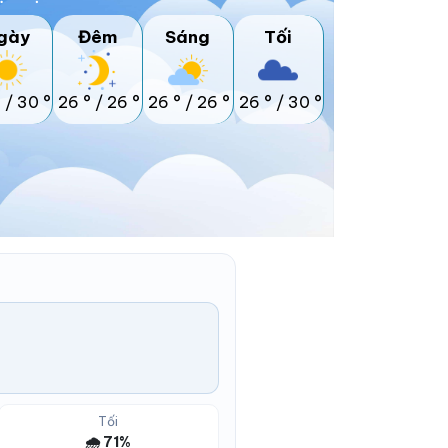
gày
Đêm
Sáng
Tối
°
/
30 °
26 °
/
26 °
26 °
/
26 °
26 °
/
30 °
Tối
🌧️ 71%