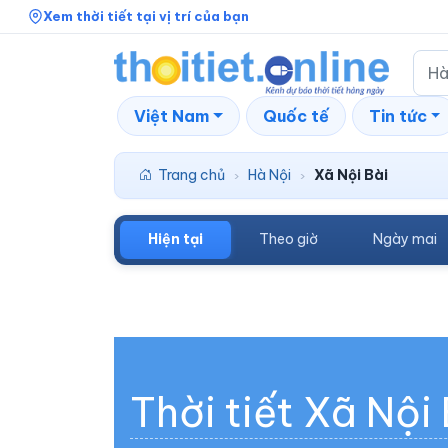
Xem thời tiết tại vị trí của bạn
Việt Nam
Quốc tế
Tin tức
Trang chủ
Hà Nội
Xã Nội Bài
›
›
Hiện tại
Theo giờ
Ngày mai
Thời tiết Xã Nội