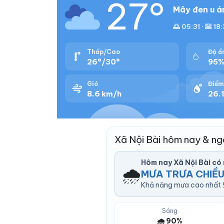
27°
Mây đen u á
🌅 05:31 · 🌇 18
Thấp/Cao
Độ ẩ
26°/30°
95
Gió
Điểm
8.6 km/h
26.1
Xã Nội Bài hôm nay & n
Hôm nay Xã Nội Bài c
🌧️
MƯA TRƯA CHIỀU
Khả năng mưa cao nhất 9
Sáng
🌧️ 90%