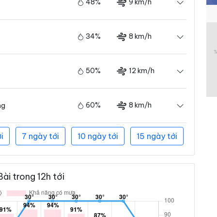
48%
9 km/h
34%
8 km/h
50%
12 km/h
60%
8 km/h
ng
i
7 ngày tới
10 ngày tới
15 ngày tới
ài trong 12h tới