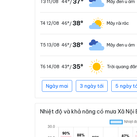
37°
44°
Mây đen u ám
T3 11/08
/
38°
46°
Mây rải rác
T4 12/08
/
38°
46°
Mây đen u ám
T5 13/08
/
35°
43°
Trời quang đã
T6 14/08
/
Ngày mai
3 ngày tới
5 ngày tớ
Nhiệt độ và khả năng có mưa Xã Nội B