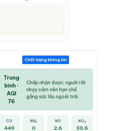
Chất lượng không khí
12:00 PM
01:00 PM
02:00 PM
29 °
/
36 °
30 °
/
36 °
30 °
/
36 °
Trung
Chấp nhận được; người rất
bình ·
nhạy cảm nên hạn chế
AQI
gắng sức lâu ngoài trời.
76
91 %
94 %
94 %
Dông
Dông
Mưa rào nhẹ
CO
NH
NO
NO
3
2
449
0
2.6
30.6