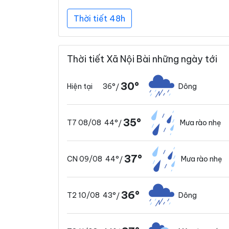
Thời tiết 48h
Thời tiết Xã Nội Bài những ngày tới
30°
36°
Dông
Hiện tại
/
35°
44°
Mưa rào nhẹ
T7 08/08
/
37°
44°
Mưa rào nhẹ
CN 09/08
/
36°
43°
Dông
T2 10/08
/