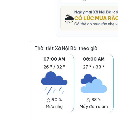
Ngày mai Xã Nội Bài c
🌦️
CÓ LÚC MƯA RÀ
Có thể có mưa rào nhẹ v
Thời tiết Xã Nội Bài theo giờ
07:00 AM
08:00 AM
26 °
/
32 °
27 °
/
33 °
90 %
88 %
Mưa nhẹ
Mây đen u ám