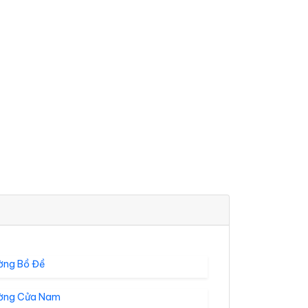
ờng Bồ Đề
ờng Cửa Nam