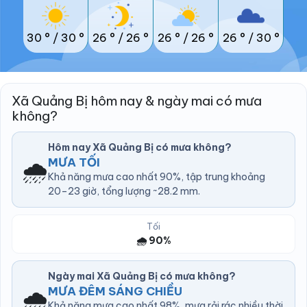
30 °
/
30 °
26 °
/
26 °
26 °
/
26 °
26 °
/
30 °
Xã Quảng Bị hôm nay & ngày mai có mưa
không?
Hôm nay Xã Quảng Bị có mưa không?
🌧️
MƯA TỐI
Khả năng mưa cao nhất 90%, tập trung khoảng
20–23 giờ, tổng lượng ~28.2 mm.
Tối
🌧️ 90%
Ngày mai Xã Quảng Bị có mưa không?
🌧️
MƯA ĐÊM SÁNG CHIỀU
Khả năng mưa cao nhất 98%, mưa rải rác nhiều thời