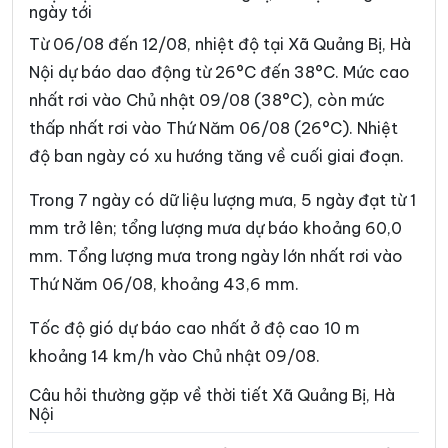
ngày tới
Phường Phú Lương
Phường Phú Thượng
Từ 06/08 đến 12/08, nhiệt độ tại Xã Quảng Bị, Hà
Phường Phúc Lợi
Phường Phương Liệt
Nội dự báo dao động từ 26°C đến 38°C. Mức cao
nhất rơi vào Chủ nhật 09/08 (38°C), còn mức
Phường Sơn Tây
Phường Tây Hồ
thấp nhất rơi vào Thứ Năm 06/08 (26°C). Nhiệt
Phường Tây Mỗ
Phường Tây Tựu
độ ban ngày có xu hướng tăng về cuối giai đoạn.
Phường Thanh Liệt
Phường Thanh Xuân
Trong 7 ngày có dữ liệu lượng mưa, 5 ngày đạt từ 1
Phường Thượng Cát
Phường Từ Liêm
mm trở lên; tổng lượng mưa dự báo khoảng 60,0
mm. Tổng lượng mưa trong ngày lớn nhất rơi vào
Phường Tùng Thiện
Phường Tương Mai
Thứ Năm 06/08, khoảng 43,6 mm.
Phường Văn Miếu – Quốc
Phường Việt Hưng
Tử Giám
Tốc độ gió dự báo cao nhất ở độ cao 10 m
Phường Vĩnh Hưng
Phường Vĩnh Tuy
khoảng 14 km/h vào Chủ nhật 09/08.
Phường Xuân Đỉnh
Phường Xuân Phương
Câu hỏi thường gặp về thời tiết Xã Quảng Bị, Hà
Nội
Phường Yên Hòa
Phường Yên Nghĩa