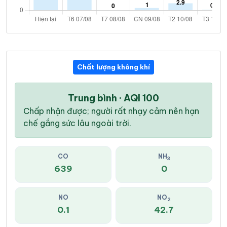
Chất lượng không khí
Trung bình · AQI 100
Chấp nhận được; người rất nhạy cảm nên hạn
chế gắng sức lâu ngoài trời.
CO
NH
3
639
0
NO
NO
2
0.1
42.7