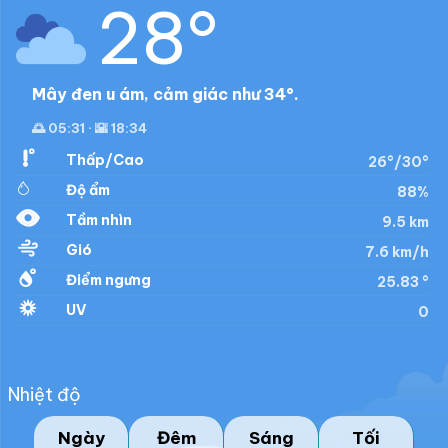
28°
Mây đen u ám, cảm giác như 34°.
🌅 05:31 · 🌇 18:34
Thấp/Cao
26°/30°
Độ ẩm
88%
Tầm nhìn
9.5 km
Gió
7.6 km/h
Điểm ngưng
25.83 °
UV
0
Nhiệt độ
Ngày
Đêm
Sáng
Tối