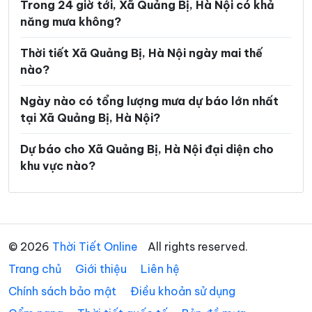
Trong 24 giờ tới, Xã Quảng Bị, Hà Nội có khả
Phường Yên Sở
Xã An Khánh
năng mưa không?
Xã Ba Vì
Xã Bất Bạt
Thời tiết Xã Quảng Bị, Hà Nội ngày mai thế
nào?
Xã Bát Tràng
Xã Bình Minh
Xã Chương Dương
Xã Chuyên Mỹ
Ngày nào có tổng lượng mưa dự báo lớn nhất
tại Xã Quảng Bị, Hà Nội?
Xã Cổ Đô
Xã Đa Phúc
Dự báo cho Xã Quảng Bị, Hà Nội đại diện cho
Xã Đại Thanh
Xã Đại Xuyên
khu vực nào?
Xã Dân Hòa
Xã Đan Phượng
Xã Đoài Phương
Xã Đông Anh
Xã Dương Hòa
Xã Gia Lâm
© 2026
Thời Tiết Online
All rights reserved.
Xã Hạ Bằng
Xã Hát Môn
Trang chủ
Giới thiệu
Liên hệ
Xã Hòa Lạc
Xã Hòa Phú
Chính sách bảo mật
Điều khoản sử dụng