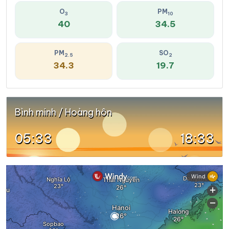
O
PM
3
10
40
34.5
PM
SO
2.5
2
34.3
19.7
Bình minh / Hoàng hôn
05:33
18:33