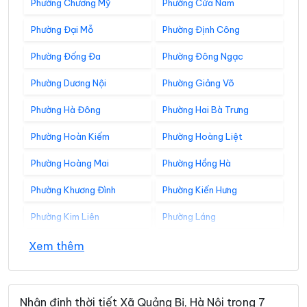
Phường Chương Mỹ
Phường Cửa Nam
Phường Đại Mỗ
Phường Định Công
Phường Đống Đa
Phường Đông Ngạc
Phường Dương Nội
Phường Giảng Võ
Phường Hà Đông
Phường Hai Bà Trưng
Phường Hoàn Kiếm
Phường Hoàng Liệt
Phường Hoàng Mai
Phường Hồng Hà
Phường Khương Đình
Phường Kiến Hưng
Phường Kim Liên
Phường Láng
Phường Lĩnh Nam
Phường Long Biên
Xem thêm
Phường Nghĩa Đô
Phường Ngọc Hà
Phường Ô Chợ Dừa
Phường Phú Diễn
Nhận định thời tiết Xã Quảng Bị, Hà Nội trong 7