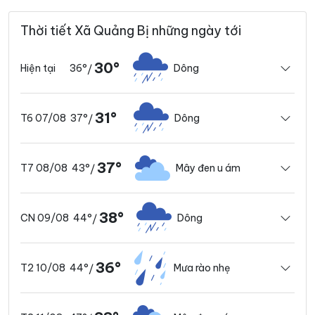
Thời tiết Xã Quảng Bị những ngày tới
30°
36°
Dông
Hiện tại
/
31°
37°
Dông
T6 07/08
/
37°
43°
Mây đen u ám
T7 08/08
/
38°
44°
Dông
CN 09/08
/
36°
44°
Mưa rào nhẹ
T2 10/08
/