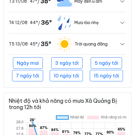
38°
47°
Mây đen u ám
T3 11/08
/
36°
44°
Mưa rào nhẹ
T4 12/08
/
35°
45°
Trời quang đãng
T5 13/08
/
Ngày mai
3 ngày tới
5 ngày tới
7 ngày tới
10 ngày tới
15 ngày tới
Nhiệt độ và khả năng có mưa Xã Quảng Bị
trong 12h tới