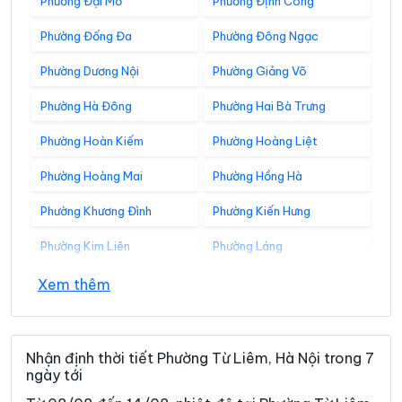
Phường Đại Mỗ
Phường Định Công
Phường Đống Đa
Phường Đông Ngạc
Phường Dương Nội
Phường Giảng Võ
Phường Hà Đông
Phường Hai Bà Trưng
Phường Hoàn Kiếm
Phường Hoàng Liệt
Phường Hoàng Mai
Phường Hồng Hà
Phường Khương Đình
Phường Kiến Hưng
Phường Kim Liên
Phường Láng
Phường Lĩnh Nam
Phường Long Biên
Xem thêm
Phường Nghĩa Đô
Phường Ngọc Hà
Phường Ô Chợ Dừa
Phường Phú Diễn
Nhận định thời tiết Phường Từ Liêm, Hà Nội trong 7
ngày tới
Phường Phú Lương
Phường Phú Thượng