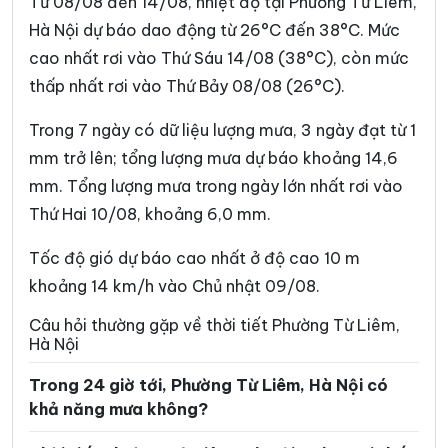
Từ 08/08 đến 14/08, nhiệt độ tại Phường Từ Liêm,
Phường Phúc Lợi
Phường Phương Liệt
Hà Nội dự báo dao động từ 26°C đến 38°C. Mức
cao nhất rơi vào Thứ Sáu 14/08 (38°C), còn mức
Phường Sơn Tây
Phường Tây Hồ
thấp nhất rơi vào Thứ Bảy 08/08 (26°C).
Phường Tây Mỗ
Phường Tây Tựu
Trong 7 ngày có dữ liệu lượng mưa, 3 ngày đạt từ 1
Phường Thanh Liệt
Phường Thanh Xuân
mm trở lên; tổng lượng mưa dự báo khoảng 14,6
Phường Thượng Cát
Phường Tùng Thiện
mm. Tổng lượng mưa trong ngày lớn nhất rơi vào
Thứ Hai 10/08, khoảng 6,0 mm.
Phường Văn Miếu – Quốc
Phường Tương Mai
Tử Giám
Tốc độ gió dự báo cao nhất ở độ cao 10 m
Phường Việt Hưng
Phường Vĩnh Hưng
khoảng 14 km/h vào Chủ nhật 09/08.
Phường Vĩnh Tuy
Phường Xuân Đỉnh
Câu hỏi thường gặp về thời tiết Phường Từ Liêm,
Hà Nội
Phường Xuân Phương
Phường Yên Hòa
Trong 24 giờ tới, Phường Từ Liêm, Hà Nội có
Phường Yên Nghĩa
Phường Yên Sở
khả năng mưa không?
Xã An Khánh
Xã Ba Vì