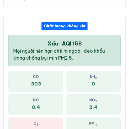
Chất lượng không khí
Xấu · AQI 158
Mọi người nên hạn chế ra ngoài, đeo khẩu
trang chống bụi mịn PM2.5.
CO
NH
3
303
0
NO
NO
2
0.4
2.4
O
PM
3
10