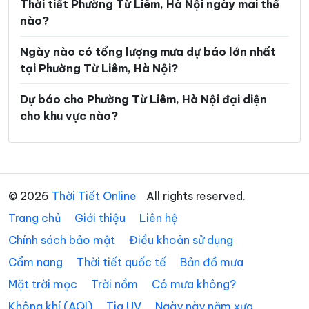
Thời tiết Phường Từ Liêm, Hà Nội ngày mai thế
Xã Bất Bạt
Xã Bát Tràng
nào?
Xã Bình Minh
Xã Chương Dương
Ngày nào có tổng lượng mưa dự báo lớn nhất
tại Phường Từ Liêm, Hà Nội?
Xã Chuyên Mỹ
Xã Cổ Đô
Xã Đa Phúc
Xã Đại Thanh
Dự báo cho Phường Từ Liêm, Hà Nội đại diện
cho khu vực nào?
Xã Đại Xuyên
Xã Dân Hòa
Xã Đan Phượng
Xã Đoài Phương
Xã Đông Anh
Xã Dương Hòa
© 2026
Thời Tiết Online
All rights reserved.
Xã Gia Lâm
Xã Hạ Bằng
Trang chủ
Giới thiệu
Liên hệ
Xã Hát Môn
Xã Hòa Lạc
Chính sách bảo mật
Điều khoản sử dụng
Xã Hòa Phú
Xã Hòa Xá
Cẩm nang
Thời tiết quốc tế
Bản đồ mưa
Xã Hoài Đức
Xã Hồng Sơn
Mặt trời mọc
Trời nồm
Có mưa không?
Không khí (AQI)
Tia UV
Ngày này năm xưa