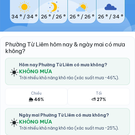
34 °
/
34 °
26 °
/
26 °
26 °
/
26 °
26 °
/
34 °
Phường Từ Liêm hôm nay & ngày mai có mưa
không?
Hôm nay Phường Từ Liêm có mưa không?
☀️
KHÔNG MƯA
Trời nhiều khả năng khô ráo (xác suất mưa ~46%).
Chiều
Tối
🌦️ 46%
⛅ 27%
Ngày mai Phường Từ Liêm có mưa không?
☀️
KHÔNG MƯA
Trời nhiều khả năng khô ráo (xác suất mưa ~25%).