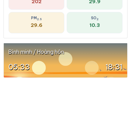
202
29.9
PM
SO
2.5
2
29.6
10.3
Bình minh / Hoàng hôn
05:33
18:31