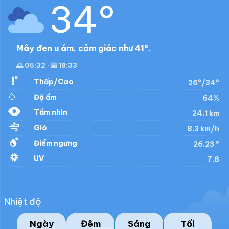
34°
Mây đen u ám, cảm giác như 41°.
🌅 05:32 · 🌇 18:33
Thấp/Cao
26°/34°
Độ ẩm
64%
Tầm nhìn
24.1 km
Gió
8.3 km/h
Điểm ngưng
26.23 °
UV
7.8
Nhiệt độ
Ngày
Đêm
Sáng
Tối