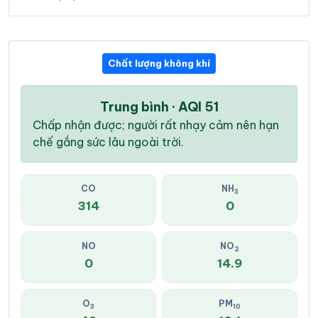
Chất lượng không khí
Trung bình · AQI 51
Chấp nhận được; người rất nhạy cảm nên hạn
chế gắng sức lâu ngoài trời.
CO
NH
3
314
0
NO
NO
2
0
14.9
O
PM
3
10