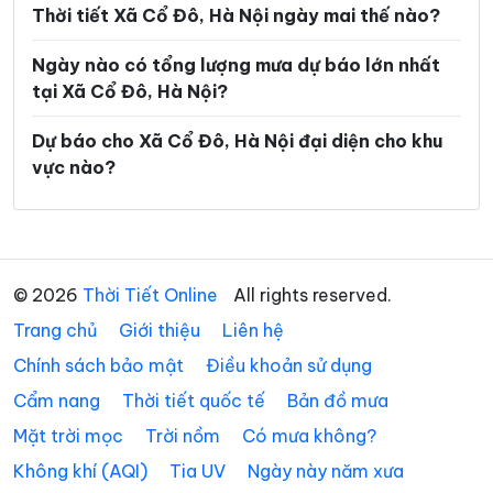
Thời tiết Xã Cổ Đô, Hà Nội ngày mai thế nào?
Xã Ba Vì
Xã Bất Bạt
Ngày nào có tổng lượng mưa dự báo lớn nhất
Xã Bát Tràng
Xã Bình Minh
tại Xã Cổ Đô, Hà Nội?
Xã Chương Dương
Xã Chuyên Mỹ
Dự báo cho Xã Cổ Đô, Hà Nội đại diện cho khu
Xã Đa Phúc
Xã Đại Thanh
vực nào?
Xã Đại Xuyên
Xã Dân Hòa
Xã Đan Phượng
Xã Đoài Phương
Xã Đông Anh
Xã Dương Hòa
© 2026
Thời Tiết Online
All rights reserved.
Xã Gia Lâm
Xã Hạ Bằng
Trang chủ
Giới thiệu
Liên hệ
Chính sách bảo mật
Xã Hát Môn
Điều khoản sử dụng
Xã Hòa Lạc
Cẩm nang
Thời tiết quốc tế
Bản đồ mưa
Xã Hòa Phú
Xã Hòa Xá
Mặt trời mọc
Trời nồm
Có mưa không?
Xã Hoài Đức
Xã Hồng Sơn
Không khí (AQI)
Tia UV
Ngày này năm xưa
Xã Hồng Vân
Xã Hưng Đạo