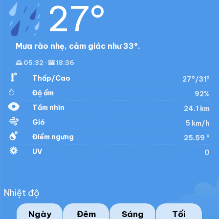
27°
Mưa rào nhẹ, cảm giác như 33°.
🌅 05:32 · 🌇 18:36
Thấp/Cao
27°/31°
Độ ẩm
92%
Tầm nhìn
24.1 km
Gió
5 km/h
Điểm ngưng
25.59 °
UV
0
Nhiệt độ
Ngày
Đêm
Sáng
Tối