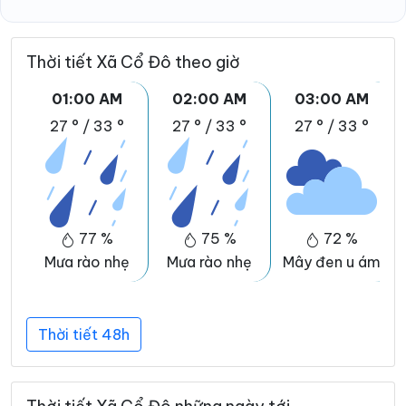
Thời tiết Xã Cổ Đô theo giờ
01:00 AM
02:00 AM
03:00 AM
27 °
/
33 °
27 °
/
33 °
27 °
/
33 °
77 %
75 %
72 %
Mưa rào nhẹ
Mưa rào nhẹ
Mây đen u ám
Thời tiết 48h