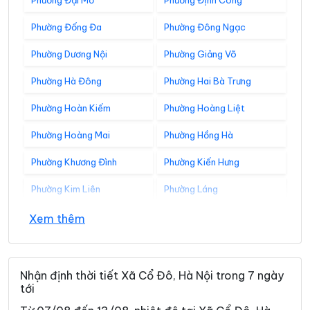
Phường Đại Mỗ
Phường Định Công
Phường Đống Đa
Phường Đông Ngạc
Phường Dương Nội
Phường Giảng Võ
Phường Hà Đông
Phường Hai Bà Trưng
Phường Hoàn Kiếm
Phường Hoàng Liệt
Phường Hoàng Mai
Phường Hồng Hà
Phường Khương Đình
Phường Kiến Hưng
Phường Kim Liên
Phường Láng
Phường Lĩnh Nam
Phường Long Biên
Xem thêm
Phường Nghĩa Đô
Phường Ngọc Hà
Phường Ô Chợ Dừa
Phường Phú Diễn
Nhận định thời tiết Xã Cổ Đô, Hà Nội trong 7 ngày
tới
Phường Phú Lương
Phường Phú Thượng