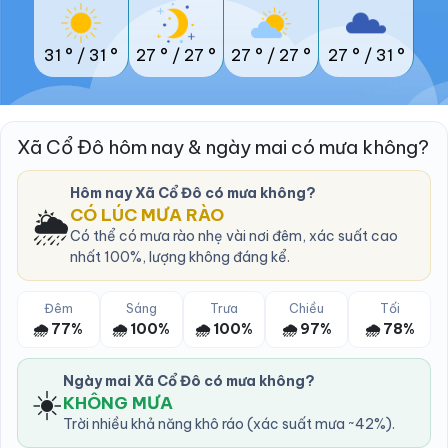
31 °
/
31 °
27 °
/
27 °
27 °
/
27 °
27 °
/
31 °
Xã Cổ Đô hôm nay & ngày mai có mưa không?
Hôm nay Xã Cổ Đô có mưa không?
🌦️
CÓ LÚC MƯA RÀO
Có thể có mưa rào nhẹ vài nơi đêm, xác suất cao
nhất 100%, lượng không đáng kể.
Đêm
Sáng
Trưa
Chiều
Tối
🌧️ 77%
🌧️ 100%
🌧️ 100%
🌧️ 97%
🌧️ 78%
Ngày mai Xã Cổ Đô có mưa không?
☀️
KHÔNG MƯA
Trời nhiều khả năng khô ráo (xác suất mưa ~42%).