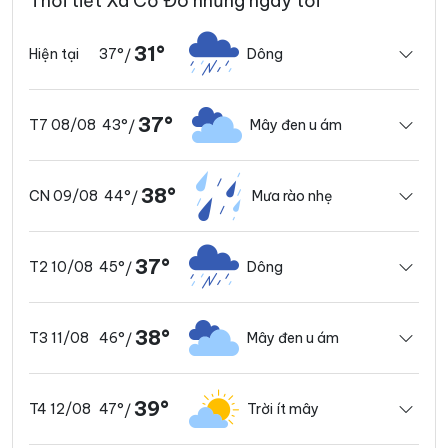
Thời tiết Xã Cổ Đô những ngày tới
31°
37°
Dông
Hiện tại
/
37°
43°
Mây đen u ám
T7 08/08
/
38°
44°
Mưa rào nhẹ
CN 09/08
/
37°
45°
Dông
T2 10/08
/
38°
46°
Mây đen u ám
T3 11/08
/
39°
47°
Trời ít mây
T4 12/08
/