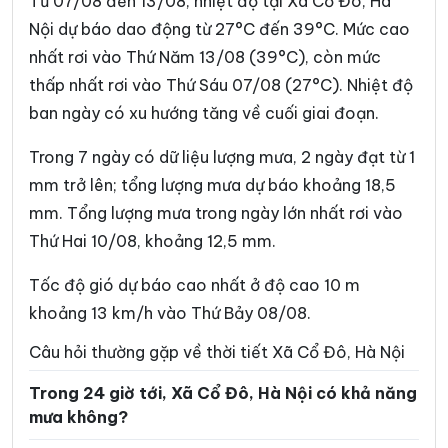
Từ 07/08 đến 13/08, nhiệt độ tại Xã Cổ Đô, Hà
Phường Phúc Lợi
Phường Phương Liệt
Nội dự báo dao động từ 27°C đến 39°C. Mức cao
nhất rơi vào Thứ Năm 13/08 (39°C), còn mức
Phường Sơn Tây
Phường Tây Hồ
thấp nhất rơi vào Thứ Sáu 07/08 (27°C). Nhiệt độ
Phường Tây Mỗ
Phường Tây Tựu
ban ngày có xu hướng tăng về cuối giai đoạn.
Phường Thanh Liệt
Phường Thanh Xuân
Trong 7 ngày có dữ liệu lượng mưa, 2 ngày đạt từ 1
Phường Thượng Cát
Phường Từ Liêm
mm trở lên; tổng lượng mưa dự báo khoảng 18,5
mm. Tổng lượng mưa trong ngày lớn nhất rơi vào
Phường Tùng Thiện
Phường Tương Mai
Thứ Hai 10/08, khoảng 12,5 mm.
Phường Văn Miếu – Quốc
Phường Việt Hưng
Tử Giám
Tốc độ gió dự báo cao nhất ở độ cao 10 m
Phường Vĩnh Hưng
Phường Vĩnh Tuy
khoảng 13 km/h vào Thứ Bảy 08/08.
Phường Xuân Đỉnh
Phường Xuân Phương
Câu hỏi thường gặp về thời tiết Xã Cổ Đô, Hà Nội
Phường Yên Hòa
Phường Yên Nghĩa
Trong 24 giờ tới, Xã Cổ Đô, Hà Nội có khả năng
mưa không?
Phường Yên Sở
Xã An Khánh