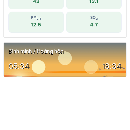
42
13.1
PM
SO
2.5
2
12.5
4.7
Bình minh / Hoàng hôn
05:34
18:34