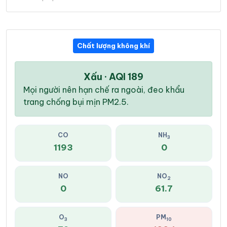
Chất lượng không khí
Xấu · AQI 189
Mọi người nên hạn chế ra ngoài, đeo khẩu
trang chống bụi mịn PM2.5.
CO
NH
3
1193
0
NO
NO
2
0
61.7
O
PM
3
10