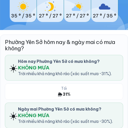
35 °
/
35 °
27 °
/
27 °
27 °
/
27 °
27 °
/
35 °
Phường Yên Sở hôm nay & ngày mai có mưa
không?
Hôm nay Phường Yên Sở có mưa không?
☀️
KHÔNG MƯA
Trời nhiều khả năng khô ráo (xác suất mưa ~31%).
Tối
🌦️ 31%
Ngày mai Phường Yên Sở có mưa không?
☀️
KHÔNG MƯA
Trời nhiều khả năng khô ráo (xác suất mưa ~30%).