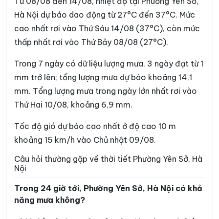
Từ 08/08 đến 14/08, nhiệt độ tại Phường Yên Sở,
Phường Phúc Lợi
Phường Phương Liệt
Hà Nội dự báo dao động từ 27°C đến 37°C. Mức
cao nhất rơi vào Thứ Sáu 14/08 (37°C), còn mức
Phường Sơn Tây
Phường Tây Hồ
thấp nhất rơi vào Thứ Bảy 08/08 (27°C).
Phường Tây Mỗ
Phường Tây Tựu
Trong 7 ngày có dữ liệu lượng mưa, 3 ngày đạt từ 1
Phường Thanh Liệt
Phường Thanh Xuân
mm trở lên; tổng lượng mưa dự báo khoảng 14,1
Phường Thượng Cát
Phường Từ Liêm
mm. Tổng lượng mưa trong ngày lớn nhất rơi vào
Thứ Hai 10/08, khoảng 6,9 mm.
Phường Tùng Thiện
Phường Tương Mai
Phường Văn Miếu – Quốc
Tốc độ gió dự báo cao nhất ở độ cao 10 m
Phường Việt Hưng
Tử Giám
khoảng 15 km/h vào Chủ nhật 09/08.
Phường Vĩnh Hưng
Phường Vĩnh Tuy
Câu hỏi thường gặp về thời tiết Phường Yên Sở, Hà
Nội
Phường Xuân Đỉnh
Phường Xuân Phương
Trong 24 giờ tới, Phường Yên Sở, Hà Nội có khả
Phường Yên Hòa
Phường Yên Nghĩa
năng mưa không?
Xã An Khánh
Xã Ba Vì