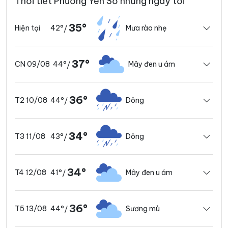
Thời tiết Phường Yên Sở những ngày tới
35°
42°
Mưa rào nhẹ
Hiện tại
/
37°
44°
Mây đen u ám
CN 09/08
/
36°
44°
Dông
T2 10/08
/
34°
43°
Dông
T3 11/08
/
34°
41°
Mây đen u ám
T4 12/08
/
36°
44°
Sương mù
T5 13/08
/