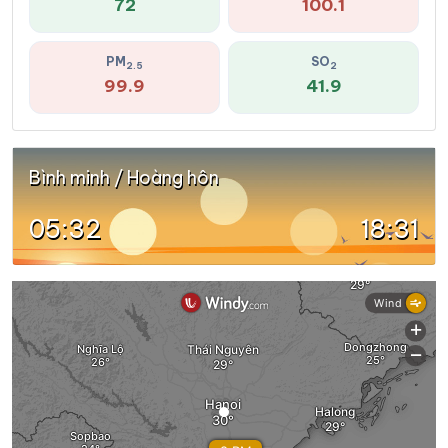
72
100.1
PM
SO
2.5
2
99.9
41.9
Bình minh / Hoàng hôn
05:32
18:31