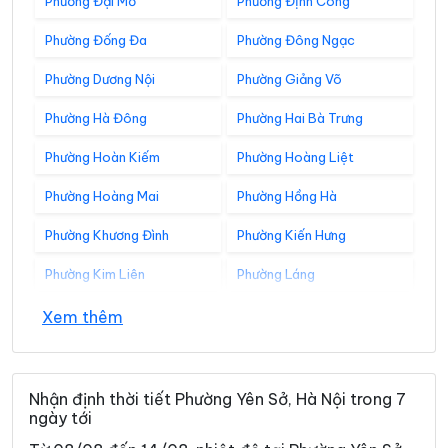
Phường Đại Mỗ
Phường Định Công
Phường Đống Đa
Phường Đông Ngạc
Phường Dương Nội
Phường Giảng Võ
Phường Hà Đông
Phường Hai Bà Trưng
Phường Hoàn Kiếm
Phường Hoàng Liệt
Phường Hoàng Mai
Phường Hồng Hà
Phường Khương Đình
Phường Kiến Hưng
Phường Kim Liên
Phường Láng
Phường Lĩnh Nam
Phường Long Biên
Xem thêm
Phường Nghĩa Đô
Phường Ngọc Hà
Phường Ô Chợ Dừa
Phường Phú Diễn
Nhận định thời tiết Phường Yên Sở, Hà Nội trong 7
ngày tới
Phường Phú Lương
Phường Phú Thượng