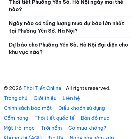
Thời tiết Phường Yên Sở, Hà Nội ngày mai thế
Xã Bất Bạt
Xã Bát Tràng
nào?
Xã Bình Minh
Xã Chương Dương
Ngày nào có tổng lượng mưa dự báo lớn nhất
tại Phường Yên Sở, Hà Nội?
Xã Chuyên Mỹ
Xã Cổ Đô
Xã Đa Phúc
Xã Đại Thanh
Dự báo cho Phường Yên Sở, Hà Nội đại diện cho
khu vực nào?
Xã Đại Xuyên
Xã Dân Hòa
Xã Đan Phượng
Xã Đoài Phương
Xã Đông Anh
Xã Dương Hòa
© 2026
Thời Tiết Online
All rights reserved.
Xã Gia Lâm
Xã Hạ Bằng
Trang chủ
Giới thiệu
Liên hệ
Xã Hát Môn
Xã Hòa Lạc
Chính sách bảo mật
Điều khoản sử dụng
Xã Hòa Phú
Xã Hòa Xá
Cẩm nang
Thời tiết quốc tế
Bản đồ mưa
Xã Hoài Đức
Xã Hồng Sơn
Mặt trời mọc
Trời nồm
Có mưa không?
Không khí (AQI)
Tia UV
Ngày này năm xưa