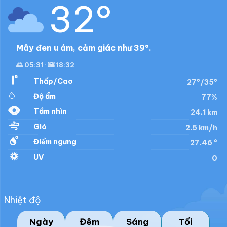
32°
Mây đen u ám, cảm giác như 39°.
🌅 05:31 · 🌇 18:32
Thấp/Cao
27°/35°
Độ ẩm
77%
Tầm nhìn
24.1 km
Gió
2.5 km/h
Điểm ngưng
27.46 °
UV
0
Nhiệt độ
Ngày
Đêm
Sáng
Tối