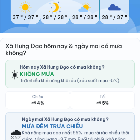
37 °
/
37 °
28 °
/
28 °
28 °
/
28 °
28 °
/
37 °
Xã Hưng Đạo hôm nay & ngày mai có mưa
không?
Hôm nay Xã Hưng Đạo có mưa không?
☀️
KHÔNG MƯA
Trời nhiều khả năng khô ráo (xác suất mưa ~5%).
Chiều
Tối
⛅ 4%
⛅ 5%
Ngày mai Xã Hưng Đạo có mưa không?
MƯA ĐÊM TRƯA CHIỀU
🌧️
Khả năng mưa cao nhất 55%, mưa rải rác nhiều thời
điểm, tổng lượng ~3.7 mm. Buổi tối nhiều khả năng