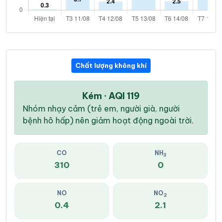
Chất lượng không khí
Kém · AQI 119
Nhóm nhạy cảm (trẻ em, người già, người
bệnh hô hấp) nên giảm hoạt động ngoài trời.
CO
NH
3
310
0
NO
NO
2
0.4
2.1