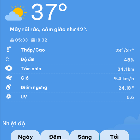
37°
Mây rải rác, cảm giác như 42°.
🌅 05:33 · 🌇 18:32
Thấp/Cao
28°/37°
Độ ẩm
48%
Tầm nhìn
24.1 km
Gió
9.4 km/h
Điểm ngưng
24.18 °
UV
6.6
Nhiệt độ
Ngày
Đêm
Sáng
Tối