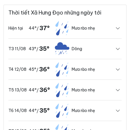
Thời tiết Xã Hưng Đạo những ngày tới
37°
44°
Mưa rào nhẹ
Hiện tại
/
35°
43°
Dông
T3 11/08
/
36°
45°
Mưa rào nhẹ
T4 12/08
/
36°
44°
Mưa rào nhẹ
T5 13/08
/
35°
44°
Mưa rào nhẹ
T6 14/08
/