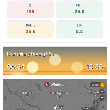
O
PM
3
10
196
25.8
PM
SO
2.5
2
25.6
8.8
Bình minh / Hoàng hôn
05:34
18:30