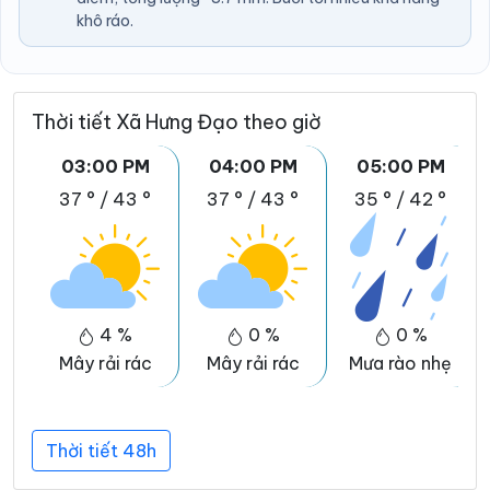
khô ráo.
Thời tiết Xã Hưng Đạo theo giờ
03:00 PM
04:00 PM
05:00 PM
37 °
/
43 °
37 °
/
43 °
35 °
/
42 °
4 %
0 %
0 %
Mây rải rác
Mây rải rác
Mưa rào nhẹ
Thời tiết 48h