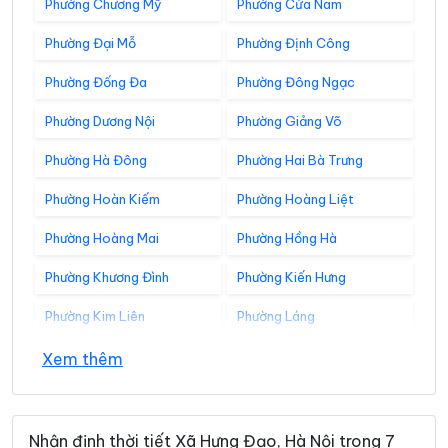
Phường Chương Mỹ
Phường Cửa Nam
Phường Đại Mỗ
Phường Định Công
Phường Đống Đa
Phường Đông Ngạc
Phường Dương Nội
Phường Giảng Võ
Phường Hà Đông
Phường Hai Bà Trưng
Phường Hoàn Kiếm
Phường Hoàng Liệt
Phường Hoàng Mai
Phường Hồng Hà
Phường Khương Đình
Phường Kiến Hưng
Phường Kim Liên
Phường Láng
Phường Lĩnh Nam
Phường Long Biên
Xem thêm
Phường Nghĩa Đô
Phường Ngọc Hà
Phường Ô Chợ Dừa
Phường Phú Diễn
Nhận định thời tiết Xã Hưng Đạo, Hà Nội trong 7