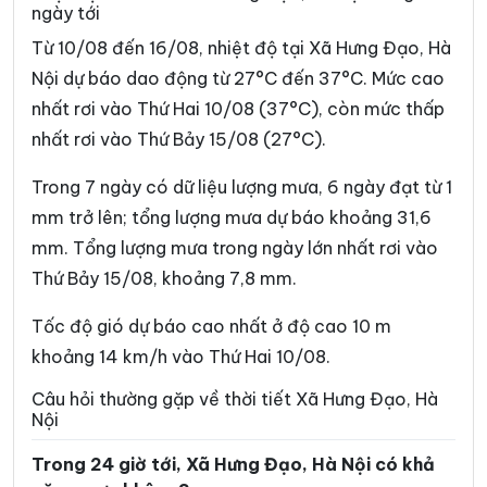
ngày tới
Phường Phú Lương
Phường Phú Thượng
Từ 10/08 đến 16/08, nhiệt độ tại Xã Hưng Đạo, Hà
Phường Phúc Lợi
Phường Phương Liệt
Nội dự báo dao động từ 27°C đến 37°C. Mức cao
nhất rơi vào Thứ Hai 10/08 (37°C), còn mức thấp
Phường Sơn Tây
Phường Tây Hồ
nhất rơi vào Thứ Bảy 15/08 (27°C).
Phường Tây Mỗ
Phường Tây Tựu
Trong 7 ngày có dữ liệu lượng mưa, 6 ngày đạt từ 1
Phường Thanh Liệt
Phường Thanh Xuân
mm trở lên; tổng lượng mưa dự báo khoảng 31,6
Phường Thượng Cát
Phường Từ Liêm
mm. Tổng lượng mưa trong ngày lớn nhất rơi vào
Thứ Bảy 15/08, khoảng 7,8 mm.
Phường Tùng Thiện
Phường Tương Mai
Phường Văn Miếu – Quốc
Tốc độ gió dự báo cao nhất ở độ cao 10 m
Phường Việt Hưng
Tử Giám
khoảng 14 km/h vào Thứ Hai 10/08.
Phường Vĩnh Hưng
Phường Vĩnh Tuy
Câu hỏi thường gặp về thời tiết Xã Hưng Đạo, Hà
Nội
Phường Xuân Đỉnh
Phường Xuân Phương
Trong 24 giờ tới, Xã Hưng Đạo, Hà Nội có khả
Phường Yên Hòa
Phường Yên Nghĩa