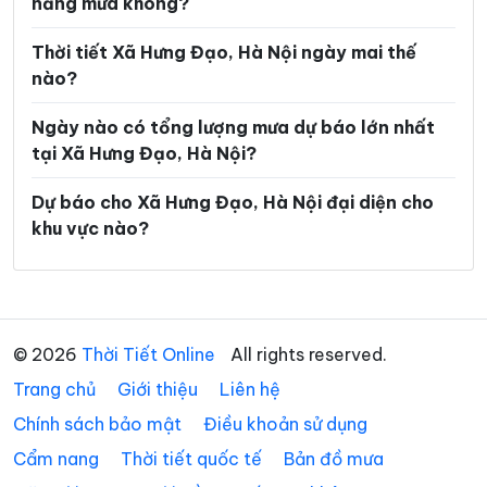
năng mưa không?
Phường Yên Sở
Xã An Khánh
Thời tiết Xã Hưng Đạo, Hà Nội ngày mai thế
Xã Ba Vì
Xã Bất Bạt
nào?
Xã Bát Tràng
Xã Bình Minh
Ngày nào có tổng lượng mưa dự báo lớn nhất
tại Xã Hưng Đạo, Hà Nội?
Xã Chương Dương
Xã Chuyên Mỹ
Xã Cổ Đô
Xã Đa Phúc
Dự báo cho Xã Hưng Đạo, Hà Nội đại diện cho
khu vực nào?
Xã Đại Thanh
Xã Đại Xuyên
Xã Dân Hòa
Xã Đan Phượng
Xã Đoài Phương
Xã Đông Anh
© 2026
Thời Tiết Online
All rights reserved.
Xã Dương Hòa
Xã Gia Lâm
Trang chủ
Giới thiệu
Liên hệ
Xã Hạ Bằng
Xã Hát Môn
Chính sách bảo mật
Điều khoản sử dụng
Xã Hòa Lạc
Xã Hòa Phú
Cẩm nang
Thời tiết quốc tế
Bản đồ mưa