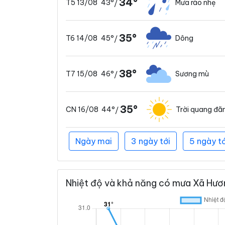
34°
43°
Mưa rào nhẹ
T5 13/08
/
35°
45°
Dông
T6 14/08
/
38°
46°
Sương mù
T7 15/08
/
35°
44°
Trời quang đã
CN 16/08
/
Ngày mai
3 ngày tới
5 ngày tớ
Nhiệt độ và khả năng có mưa Xã Hươn