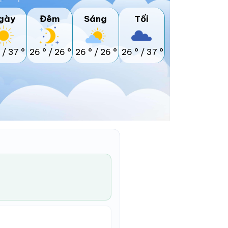
gày
Đêm
Sáng
Tối
/
37 °
26 °
/
26 °
26 °
/
26 °
26 °
/
37 °