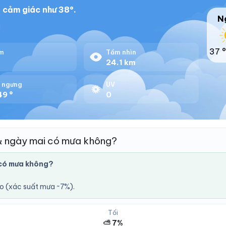
 cảm giác như 38°.
N
1
37 °
m
Tầm nhìn
%
24.1 km
 ngưng
UV
49 °
0
& ngày mai có mưa không?
có mưa không?
áo (xác suất mưa ~7%).
Tối
⛅ 7%