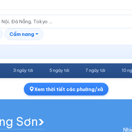
Cẩm nang
3 ngày tới
5 ngày tới
7 ngày tới
10 ng
Xem thời tiết các phường/xã
ơng Sơn
Nhi