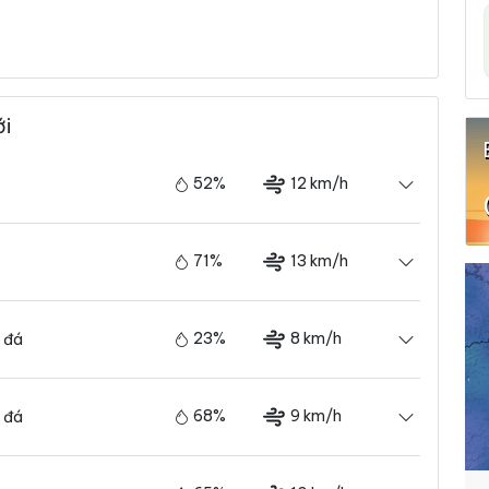
ới
52%
12 km/h
71%
13 km/h
23%
8 km/h
 đá
68%
9 km/h
 đá