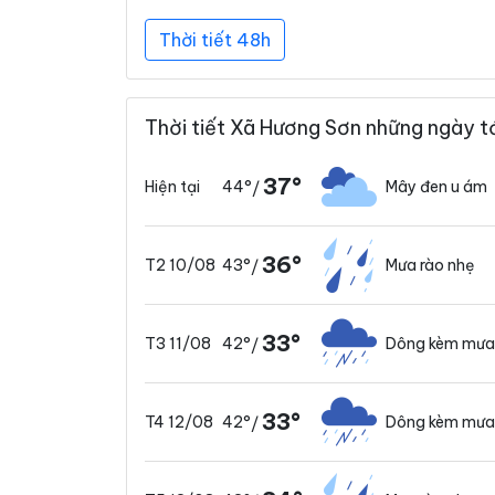
Thời tiết 48h
Thời tiết Xã Hương Sơn những ngày t
37°
44°
Mây đen u ám
Hiện tại
/
36°
43°
Mưa rào nhẹ
T2 10/08
/
33°
42°
Dông kèm mưa
T3 11/08
/
33°
42°
Dông kèm mưa
T4 12/08
/