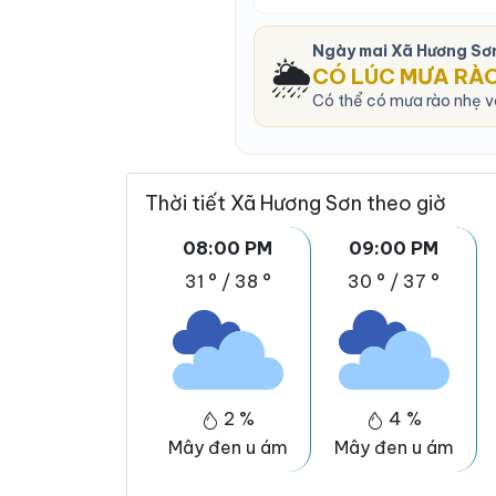
Ngày mai Xã Hương Sơ
🌦️
CÓ LÚC MƯA RÀ
Có thể có mưa rào nhẹ và
Thời tiết Xã Hương Sơn theo giờ
08:00 PM
09:00 PM
31 °
/
38 °
30 °
/
37 °
2 %
4 %
Mây đen u ám
Mây đen u ám