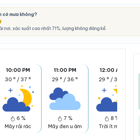
n có mưa không?
O
i nơi, xác suất cao nhất 71%, lượng không đáng kể.
10:00 PM
11:00 PM
12:00 AM
30 °
/
37 °
29 °
/
36 °
29 °
/
36 °
6 %
7 %
8 %
Mây rải rác
Mây đen u ám
Trời ít mây