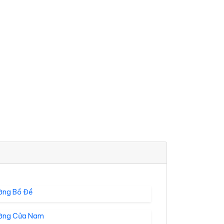
ờng Bồ Đề
ờng Cửa Nam