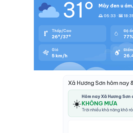
31°
Mây đen u ám,
🌅 05:33 · 🌇 18:3
Thấp/Cao
Độ ẩ
26°/37°
77
Gió
Điểm
5 km/h
26.
Xã Hương Sơn hôm nay 
Hôm nay Xã Hương Sơn 
☀️
KHÔNG MƯA
Trời nhiều khả năng khô r