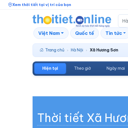
Xem thời tiết tại vị trí của bạn
Việt Nam
Quốc tế
Tin tức
Trang chủ
Hà Nội
Xã Hương Sơn
›
›
Hiện tại
Theo giờ
Ngày mai
Thời tiết Xã Hư