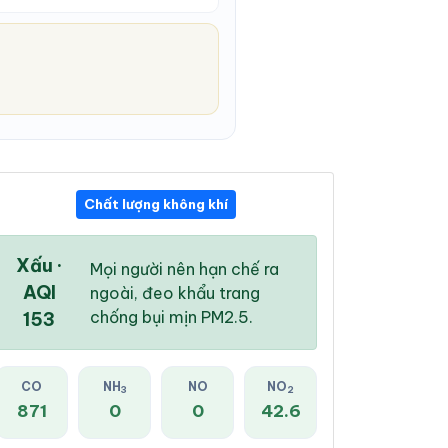
Chất lượng không khí
01:00 AM
02:00 AM
03:00 AM
29 °
/
36 °
28 °
/
35 °
28 °
/
35 °
Xấu ·
Mọi người nên hạn chế ra
AQI
ngoài, đeo khẩu trang
chống bụi mịn PM2.5.
153
10 %
13 %
18 %
CO
NH
NO
NO
3
2
Mây đen u ám
Mưa rào nhẹ
Mây đen u ám
871
0
0
42.6