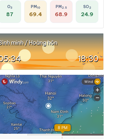
O
PM
PM
SO
3
10
2.5
2
87
69.4
68.9
24.9
Bình minh / Hoàng hôn
05:34
18:30