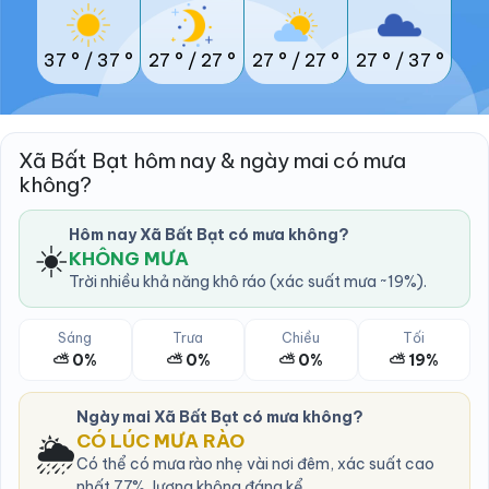
37 °
/
37 °
27 °
/
27 °
27 °
/
27 °
27 °
/
37 °
Xã Bất Bạt hôm nay & ngày mai có mưa
không?
Hôm nay Xã Bất Bạt có mưa không?
☀️
KHÔNG MƯA
Trời nhiều khả năng khô ráo (xác suất mưa ~19%).
Sáng
Trưa
Chiều
Tối
⛅ 0%
⛅ 0%
⛅ 0%
⛅ 19%
Ngày mai Xã Bất Bạt có mưa không?
🌦️
CÓ LÚC MƯA RÀO
Có thể có mưa rào nhẹ vài nơi đêm, xác suất cao
nhất 77%, lượng không đáng kể.