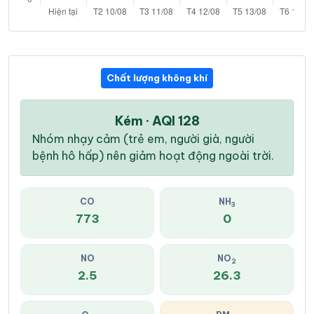
Chất lượng không khí
Kém · AQI 128
Nhóm nhạy cảm (trẻ em, người già, người
bệnh hô hấp) nên giảm hoạt động ngoài trời.
CO
NH
3
773
0
NO
NO
2
2.5
26.3