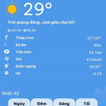
29°
Trời quang đãng, cảm giác như 36°.
🌅 05:34 · 🌇 18:34
Thấp/Cao
27°/37°
Độ ẩm
85%
Tầm nhìn
24.1 km
Gió
4.3 km/h
Điểm ngưng
26.22 °
UV
0.75
Nhiệt độ
Ngày
Đêm
Sáng
Tối