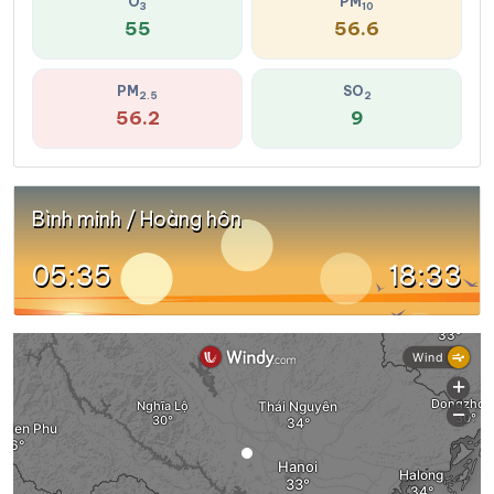
O
PM
3
10
55
56.6
PM
SO
2.5
2
56.2
9
Bình minh / Hoàng hôn
05:35
18:33