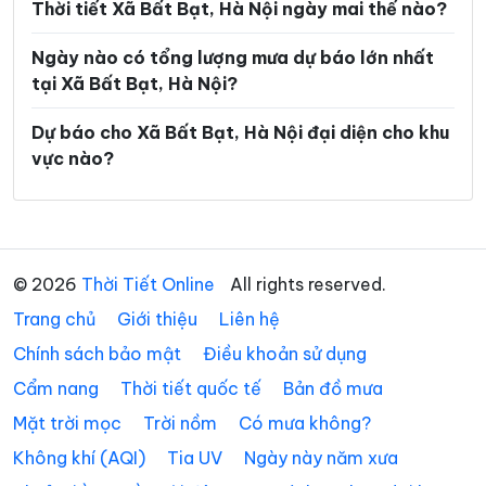
Phường Yên Sở
Xã An Khánh
Thời tiết Xã Bất Bạt, Hà Nội ngày mai thế nào?
Xã Ba Vì
Xã Bát Tràng
Ngày nào có tổng lượng mưa dự báo lớn nhất
tại Xã Bất Bạt, Hà Nội?
Xã Bình Minh
Xã Chương Dương
Xã Chuyên Mỹ
Xã Cổ Đô
Dự báo cho Xã Bất Bạt, Hà Nội đại diện cho khu
vực nào?
Xã Đa Phúc
Xã Đại Thanh
Xã Đại Xuyên
Xã Dân Hòa
Xã Đan Phượng
Xã Đoài Phương
© 2026
Thời Tiết Online
All rights reserved.
Xã Đông Anh
Xã Dương Hòa
Trang chủ
Giới thiệu
Liên hệ
Xã Gia Lâm
Xã Hạ Bằng
Chính sách bảo mật
Điều khoản sử dụng
Xã Hát Môn
Xã Hòa Lạc
Cẩm nang
Thời tiết quốc tế
Bản đồ mưa
Mặt trời mọc
Trời nồm
Có mưa không?
Xã Hòa Phú
Xã Hòa Xá
Không khí (AQI)
Tia UV
Ngày này năm xưa
Xã Hoài Đức
Xã Hồng Sơn