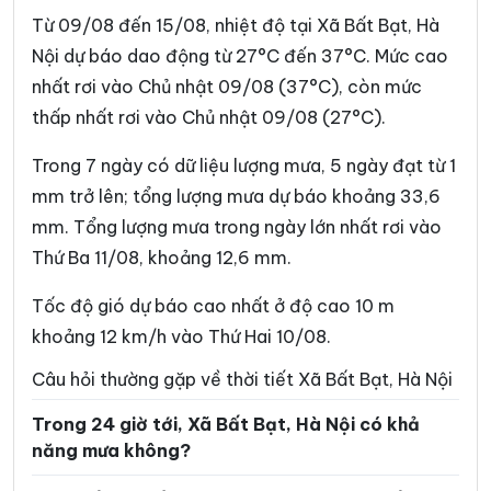
Phường Phú Lương
Phường Phú Thượng
Từ 09/08 đến 15/08, nhiệt độ tại Xã Bất Bạt, Hà
Phường Phúc Lợi
Phường Phương Liệt
Nội dự báo dao động từ 27°C đến 37°C. Mức cao
nhất rơi vào Chủ nhật 09/08 (37°C), còn mức
Phường Sơn Tây
Phường Tây Hồ
thấp nhất rơi vào Chủ nhật 09/08 (27°C).
Phường Tây Mỗ
Phường Tây Tựu
Trong 7 ngày có dữ liệu lượng mưa, 5 ngày đạt từ 1
Phường Thanh Liệt
Phường Thanh Xuân
mm trở lên; tổng lượng mưa dự báo khoảng 33,6
Phường Thượng Cát
Phường Từ Liêm
mm. Tổng lượng mưa trong ngày lớn nhất rơi vào
Thứ Ba 11/08, khoảng 12,6 mm.
Phường Tùng Thiện
Phường Tương Mai
Phường Văn Miếu – Quốc
Tốc độ gió dự báo cao nhất ở độ cao 10 m
Phường Việt Hưng
Tử Giám
khoảng 12 km/h vào Thứ Hai 10/08.
Phường Vĩnh Hưng
Phường Vĩnh Tuy
Câu hỏi thường gặp về thời tiết Xã Bất Bạt, Hà Nội
Phường Xuân Đỉnh
Phường Xuân Phương
Trong 24 giờ tới, Xã Bất Bạt, Hà Nội có khả
năng mưa không?
Phường Yên Hòa
Phường Yên Nghĩa