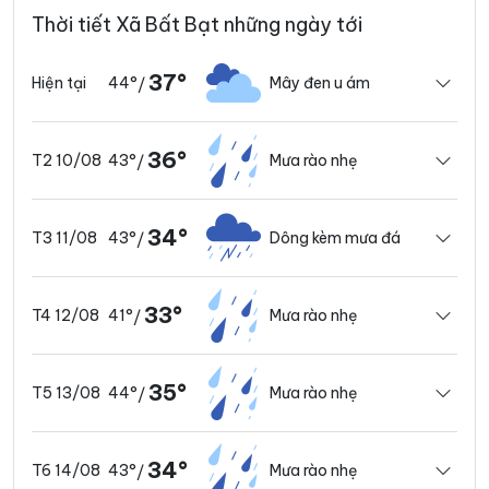
Thời tiết Xã Bất Bạt những ngày tới
37°
44°
Mây đen u ám
Hiện tại
/
36°
43°
Mưa rào nhẹ
T2 10/08
/
34°
43°
Dông kèm mưa đá
T3 11/08
/
33°
41°
Mưa rào nhẹ
T4 12/08
/
35°
44°
Mưa rào nhẹ
T5 13/08
/
34°
43°
Mưa rào nhẹ
T6 14/08
/