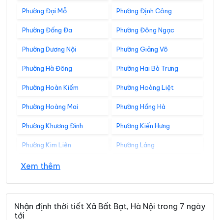
Phường Đại Mỗ
Phường Định Công
Phường Đống Đa
Phường Đông Ngạc
Phường Dương Nội
Phường Giảng Võ
Phường Hà Đông
Phường Hai Bà Trưng
Phường Hoàn Kiếm
Phường Hoàng Liệt
Phường Hoàng Mai
Phường Hồng Hà
Phường Khương Đình
Phường Kiến Hưng
Phường Kim Liên
Phường Láng
Phường Lĩnh Nam
Phường Long Biên
Xem thêm
Phường Nghĩa Đô
Phường Ngọc Hà
Phường Ô Chợ Dừa
Phường Phú Diễn
Nhận định thời tiết Xã Bất Bạt, Hà Nội trong 7 ngày
tới