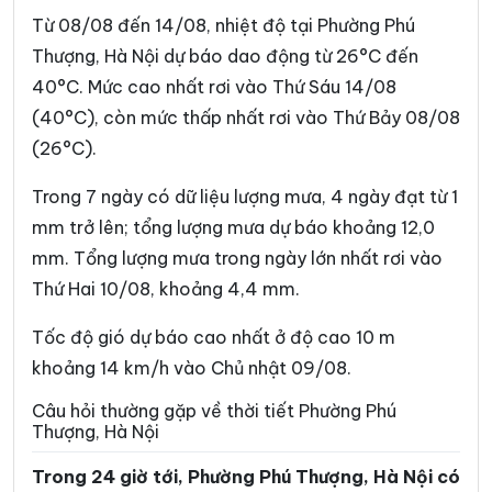
Phường Phú Lương
Phường Phúc Lợi
Từ 08/08 đến 14/08, nhiệt độ tại Phường Phú
Phường Phương Liệt
Phường Sơn Tây
Thượng, Hà Nội dự báo dao động từ 26°C đến
40°C. Mức cao nhất rơi vào Thứ Sáu 14/08
Phường Tây Hồ
Phường Tây Mỗ
(40°C), còn mức thấp nhất rơi vào Thứ Bảy 08/08
Phường Tây Tựu
Phường Thanh Liệt
(26°C).
Phường Thanh Xuân
Phường Thượng Cát
Trong 7 ngày có dữ liệu lượng mưa, 4 ngày đạt từ 1
Phường Từ Liêm
Phường Tùng Thiện
mm trở lên; tổng lượng mưa dự báo khoảng 12,0
mm. Tổng lượng mưa trong ngày lớn nhất rơi vào
Phường Văn Miếu – Quốc
Phường Tương Mai
Tử Giám
Thứ Hai 10/08, khoảng 4,4 mm.
Phường Việt Hưng
Phường Vĩnh Hưng
Tốc độ gió dự báo cao nhất ở độ cao 10 m
Phường Vĩnh Tuy
Phường Xuân Đỉnh
khoảng 14 km/h vào Chủ nhật 09/08.
Phường Xuân Phương
Phường Yên Hòa
Câu hỏi thường gặp về thời tiết Phường Phú
Thượng, Hà Nội
Phường Yên Nghĩa
Phường Yên Sở
Trong 24 giờ tới, Phường Phú Thượng, Hà Nội có