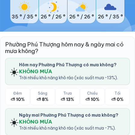
35 °
/
35 °
26 °
/
26 °
26 °
/
26 °
26 °
/
35 °
Phường Phú Thượng hôm nay & ngày mai có
mưa không?
Hôm nay Phường Phú Thượng có mưa không?
☀️
KHÔNG MƯA
Trời nhiều khả năng khô ráo (xác suất mưa ~13%).
Đêm
Sáng
Trưa
Chiều
Tối
⛅ 10%
⛅ 8%
⛅ 13%
⛅ 10%
⛅ 0%
Ngày mai Phường Phú Thượng có mưa không?
☀️
KHÔNG MƯA
Trời nhiều khả năng khô ráo (xác suất mưa ~7%).