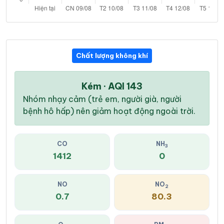
Chất lượng không khí
Kém · AQI 143
Nhóm nhạy cảm (trẻ em, người già, người
bệnh hô hấp) nên giảm hoạt động ngoài trời.
CO
NH
3
1412
0
NO
NO
2
0.7
80.3