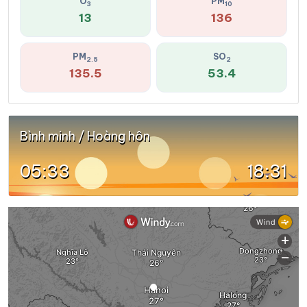
O
PM
3
10
13
136
PM
SO
2.5
2
135.5
53.4
Bình minh / Hoàng hôn
05:33
18:31