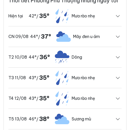
Thời tiết Phường Phú Thượng những ngày tới
35°
42°
Mưa rào nhẹ
Hiện tại
/
37°
44°
Mây đen u ám
CN 09/08
/
36°
44°
Dông
T2 10/08
/
35°
43°
Mưa rào nhẹ
T3 11/08
/
35°
43°
Mưa rào nhẹ
T4 12/08
/
38°
46°
Sương mù
T5 13/08
/