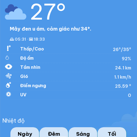
27°
Mây đen u ám, cảm giác như 34°.
🌅 05:31 · 🌇 18:33
Thấp/Cao
26°/35°
Độ ẩm
92%
Tầm nhìn
24.1 km
Gió
1.1 km/h
Điểm ngưng
25.59 °
UV
0
Nhiệt độ
Ngày
Đêm
Sáng
Tối