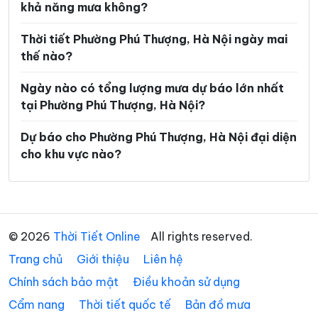
Xã An Khánh
Xã Ba Vì
khả năng mưa không?
Xã Bất Bạt
Xã Bát Tràng
Thời tiết Phường Phú Thượng, Hà Nội ngày mai
thế nào?
Xã Bình Minh
Xã Chương Dương
Xã Chuyên Mỹ
Xã Cổ Đô
Ngày nào có tổng lượng mưa dự báo lớn nhất
tại Phường Phú Thượng, Hà Nội?
Xã Đa Phúc
Xã Đại Thanh
Dự báo cho Phường Phú Thượng, Hà Nội đại diện
Xã Đại Xuyên
Xã Dân Hòa
cho khu vực nào?
Xã Đan Phượng
Xã Đoài Phương
Xã Đông Anh
Xã Dương Hòa
Xã Gia Lâm
Xã Hạ Bằng
© 2026
Thời Tiết Online
All rights reserved.
Xã Hát Môn
Xã Hòa Lạc
Trang chủ
Giới thiệu
Liên hệ
Xã Hòa Phú
Xã Hòa Xá
Chính sách bảo mật
Điều khoản sử dụng
Cẩm nang
Thời tiết quốc tế
Bản đồ mưa
Xã Hoài Đức
Xã Hồng Sơn