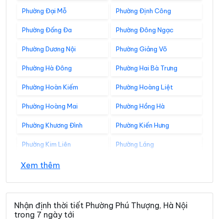
Phường Đại Mỗ
Phường Định Công
Phường Đống Đa
Phường Đông Ngạc
Phường Dương Nội
Phường Giảng Võ
Phường Hà Đông
Phường Hai Bà Trưng
Phường Hoàn Kiếm
Phường Hoàng Liệt
Phường Hoàng Mai
Phường Hồng Hà
Phường Khương Đình
Phường Kiến Hưng
Phường Kim Liên
Phường Láng
Phường Lĩnh Nam
Phường Long Biên
Xem thêm
Phường Nghĩa Đô
Phường Ngọc Hà
Phường Ô Chợ Dừa
Phường Phú Diễn
Nhận định thời tiết Phường Phú Thượng, Hà Nội
trong 7 ngày tới