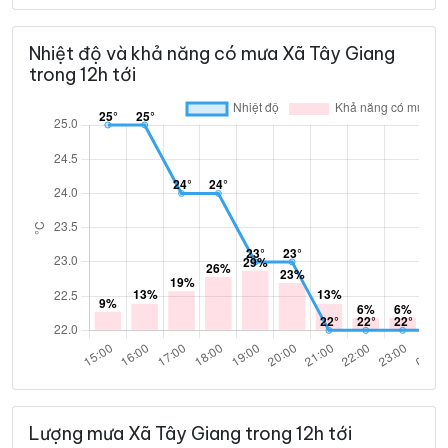
Nhiệt độ và khả năng có mưa Xã Tây Giang
25°
22°
Mưa nhẹ
22:00
/
trong 12h tới
25°
22°
Mây đen u ám
23:00
/
T6 07/08
25°
22°
Mây đen u ám
00:00
/
25°
22°
Mây đen u ám
01:00
/
25°
23°
Mây đen u ám
02:00
/
Lượng mưa Xã Tây Giang trong 12h tới
25°
23°
Mây đen u ám
03:00
/