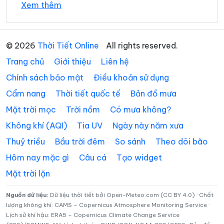
Xem thêm
Xã Avương
Xã Bà Nà
24°
Xã Bến Giằng
23°
Xã Bến Hiên
Mây đen u ám
05:00
/
© 2026
Thời Tiết Online
All rights reserved.
Xã Chiên Đàn
Xã Đắc Pring
Trang chủ
Giới thiệu
Liên hệ
24°
23°
Mây đen u ám
06:00
/
Xã Đại Lộc
Xã Điện Bàn Tây
Chính sách bảo mật
Điều khoản sử dụng
Cẩm nang
Thời tiết quốc tế
Bản đồ mưa
Xã Đồng Dương
Xã Đông Giang
25°
23°
Mây đen u ám
07:00
/
Mặt trời mọc
Trời nồm
Có mưa không?
Xã Đức Phú
Xã Duy Nghĩa
Không khí (AQI)
Tia UV
Ngày này năm xưa
Xã Duy Xuyên
Xã Gò Nổi
26°
23°
Mưa nhẹ
08:00
/
Thuỷ triều
Bầu trời đêm
So sánh
Theo dõi bão
Xã Hà Nha
Xã Hiệp Đức
Hôm nay mặc gì
Câu cá
Tạo widget
Mặt trời lặn
25°
23°
Mưa nhẹ
Xã Hòa Tiến
Xã Hòa Vang
09:00
/
Xã Hùng Sơn
Xã Khâm Đức
Nguồn dữ liệu:
Dữ liệu thời tiết bởi Open-Meteo.com (CC BY 4.0) · Chất
lượng không khí: CAMS – Copernicus Atmosphere Monitoring Service ·
26°
23°
Mưa nhẹ
10:00
/
Lịch sử khí hậu: ERA5 – Copernicus Climate Change Service
Xã La Dêê
Xã La Êê