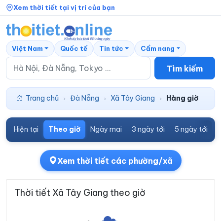
Xem thời tiết tại vị trí của bạn
Việt Nam
Quốc tế
Tin tức
Cẩm nang
Tìm kiếm
Trang chủ
Đà Nẵng
Xã Tây Giang
Hàng giờ
›
›
›
Hiện tại
Theo giờ
Ngày mai
3 ngày tới
5 ngày tới
7
Xem thời tiết các phường/xã
Thời tiết Xã Tây Giang theo giờ