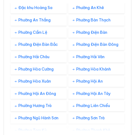
Đặc khu Hoàng Sa
Phường An Khê
24°
22°
Mưa nhẹ
23:00
/
Phường An Thắng
Phường Bàn Thạch
Phường Cẩm Lệ
Phường Điện Bàn
T7 08/08
Phường Điện Bàn Bắc
Phường Điện Bàn Đông
24°
22°
Mưa nhẹ
00:00
/
Phường Hải Châu
Phường Hải Vân
24°
Phường Hòa Cường
Phường Hòa Khánh
23°
Mây đen u ám
01:00
/
Phường Hòa Xuân
Phường Hội An
24°
23°
Mưa nhẹ
02:00
/
Phường Hội An Đông
Phường Hội An Tây
Phường Hương Trà
Phường Liên Chiểu
24°
23°
Mưa nhẹ
03:00
/
Phường Ngũ Hành Sơn
Phường Sơn Trà
Phường Tam Kỳ
Phường Thanh Khê
24°
23°
Mây đen u ám
04:00
/