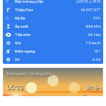
05:32
18:19
Mặt trời mọc/lặn
26°
24°
Mưa nhẹ
10:00
/
14:00°/27°
Thấp/Cao
70%
Độ ẩm
26°
24°
Mưa nhẹ
11:00
/
894 hPa
Áp suất
24.1 km
Tầm nhìn
27°
24°
Mưa nhẹ
12:00
/
7.9 km/h
Gió
19 °
Điểm ngưng
26°
24°
Mưa nhẹ
13:00
4.05
UV
/
Bình minh / Hoàng hôn
26°
24°
Mưa nhẹ
14:00
/
05:32
18:19
26°
23°
Mưa nhẹ
15:00
/