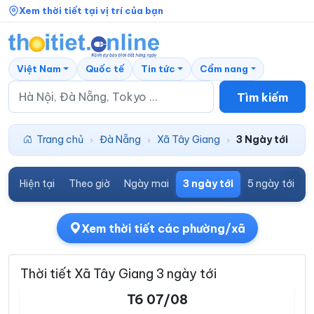
Xem thời tiết tại vị trí của bạn
Việt Nam
Quốc tế
Tin tức
Cẩm nang
Tìm kiếm
Trang chủ
Đà Nẵng
Xã Tây Giang
3 Ngày tới
›
›
›
Hiện tại
Theo giờ
Ngày mai
3 ngày tới
5 ngày tới
7
Xem thời tiết các phường/xã
Thời tiết Xã Tây Giang 3 ngày tới
T6 07/08