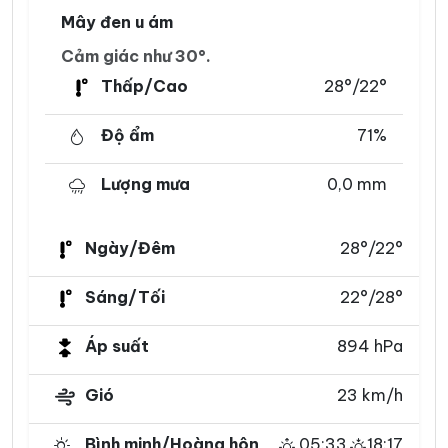
Mây đen u ám
Cảm giác như 30°.
Thấp/Cao
28°/22°
Độ ẩm
71%
Lượng mưa
0,0 mm
Ngày/Đêm
28°/22°
Sáng/Tối
22°/28°
Áp suất
894 hPa
Gió
23 km/h
Bình minh/Hoàng hôn
05:33
18:17