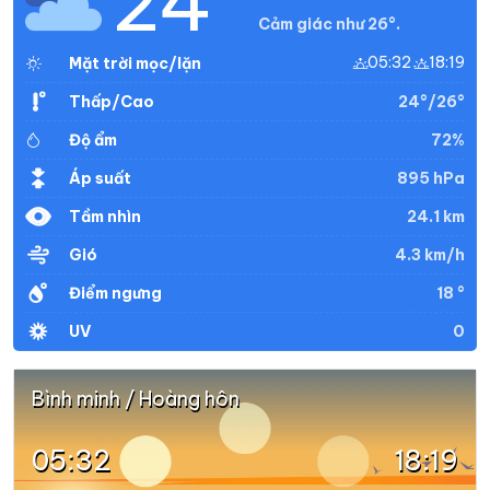
24°
Cảm giác như 26°.
05:32
18:19
Mặt trời mọc/lặn
24°/26°
Thấp/Cao
72%
Độ ẩm
895 hPa
Áp suất
24.1 km
Tầm nhìn
4.3 km/h
Gió
18 °
Điểm ngưng
0
UV
Bình minh / Hoàng hôn
05:32
18:19