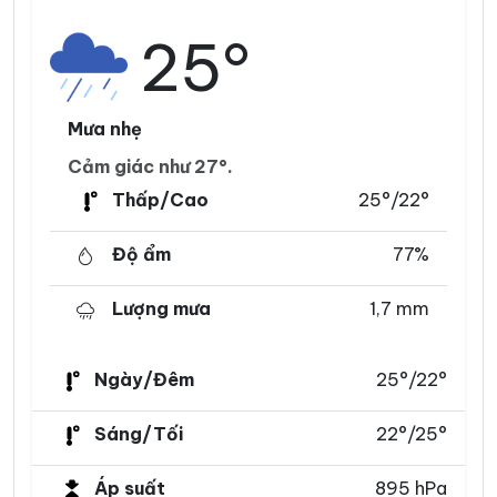
25°
Mưa nhẹ
Cảm giác như 27°.
Thấp/Cao
25°/22°
Độ ẩm
77%
Lượng mưa
1,7 mm
Ngày/Đêm
25°/22°
Sáng/Tối
22°/25°
Áp suất
895 hPa