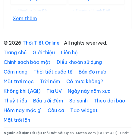
Phường Tam Kỳ
Phường Thanh Khê
Xem thêm
Xã Avương
Xã Bà Nà
Xã Bến Giằng
Xã Bến Hiên
© 2026
Thời Tiết Online
All rights reserved.
Xã Chiên Đàn
Xã Đắc Pring
Trang chủ
Giới thiệu
Liên hệ
Xã Đại Lộc
Xã Điện Bàn Tây
Chính sách bảo mật
Điều khoản sử dụng
Cẩm nang
Thời tiết quốc tế
Bản đồ mưa
Xã Đồng Dương
Xã Đông Giang
Mặt trời mọc
Trời nồm
Có mưa không?
Xã Đức Phú
Xã Duy Nghĩa
Không khí (AQI)
Tia UV
Ngày này năm xưa
Xã Duy Xuyên
Xã Gò Nổi
Thuỷ triều
Bầu trời đêm
So sánh
Theo dõi bão
Xã Hà Nha
Xã Hiệp Đức
Hôm nay mặc gì
Câu cá
Tạo widget
Mặt trời lặn
Xã Hòa Tiến
Xã Hòa Vang
Xã Hùng Sơn
Xã Khâm Đức
Nguồn dữ liệu:
Dữ liệu thời tiết bởi Open-Meteo.com (CC BY 4.0) · Chất