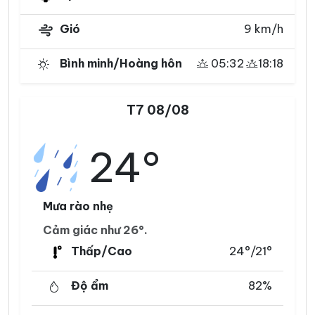
Gió
9 km/h
Bình minh/Hoàng hôn
05:32
18:18
T7 08/08
24°
Mưa rào nhẹ
Cảm giác như 26°.
Thấp/Cao
24°/21°
Độ ẩm
82%