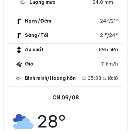
Lượng mưa
24,0 mm
Ngày/Đêm
24°/21°
Sáng/Tối
21°/24°
Áp suất
895 hPa
Gió
11 km/h
Bình minh/Hoàng hôn
05:33
18:18
CN 09/08
28°