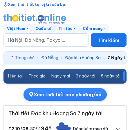
Xem thời tiết tại vị trí của bạn
Việt Nam
Quốc tế
Tin tức
Cẩm nang
Tìm kiếm
Trang chủ
Đà Nẵng
Đặc khu Hoàng Sa
7 Ngày tới
›
›
›
Hiện tại
Theo giờ
Ngày mai
3 ngày tới
5 ngày tới
7
Xem thời tiết các phường/xã
Thời tiết Đặc khu Hoàng Sa 7 ngày tới
34°
30°
Dông kèm mưa đá
T2 10/08
/