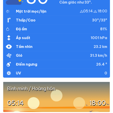
Cảm giác như 33°.
05:14
18:00
Mặt trời mọc/lặn
30°/33°
Thấp/Cao
81%
Độ ẩm
1001 hPa
Áp suất
23.2 km
Tầm nhìn
31.3 km/h
Gió
26.4 °
Điểm ngưng
0
UV
Bình minh / Hoàng hôn
05:14
18:00