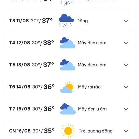
37°
30°
Dông
T3 11/08
/
38°
30°
Mây đen u ám
T4 12/08
/
37°
30°
Mây đen u ám
T5 13/08
/
36°
30°
Mây rải rác
T6 14/08
/
36°
30°
Mây đen u ám
T7 15/08
/
35°
30°
Trời quang đãng
CN 16/08
/