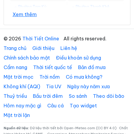
Phường Tam Kỳ
Phường Thanh Khê
Xem thêm
Xã Avương
Xã Bà Nà
Xã Bến Giằng
Xã Bến Hiên
© 2026
Thời Tiết Online
All rights reserved.
Xã Chiên Đàn
Xã Đắc Pring
Trang chủ
Giới thiệu
Liên hệ
Xã Đại Lộc
Xã Điện Bàn Tây
Chính sách bảo mật
Điều khoản sử dụng
Cẩm nang
Thời tiết quốc tế
Bản đồ mưa
Xã Đồng Dương
Xã Đông Giang
Mặt trời mọc
Trời nồm
Có mưa không?
Xã Đức Phú
Xã Duy Nghĩa
Không khí (AQI)
Tia UV
Ngày này năm xưa
Xã Duy Xuyên
Xã Gò Nổi
Thuỷ triều
Bầu trời đêm
So sánh
Theo dõi bão
Xã Hà Nha
Xã Hiệp Đức
Hôm nay mặc gì
Câu cá
Tạo widget
Mặt trời lặn
Xã Hòa Tiến
Xã Hòa Vang
Xã Hùng Sơn
Xã Khâm Đức
Nguồn dữ liệu:
Dữ liệu thời tiết bởi Open-Meteo.com (CC BY 4.0) · Chất
lượng không khí: CAMS – Copernicus Atmosphere Monitoring Service ·